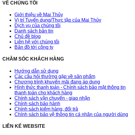
VỀ CHÚNG TÔI
Giới thiệu về Mai Thủy
Vị trí Tuyển dụng/Thực tập của Mai Thủy
Dịch vụ của chúng tôi
Danh sách bản tin
Chủ đề blog
Liên hệ với chúng tôi
Bản đồ tới công ty
CHĂM SÓC KHÁCH HÀNG
Hướng dẫn sử dụng
Các câu hỏi thường gặp về sản phẩm
Chương trình khuyến mãi đang áp dụng
Hình thức thanh toán - Chính sách bảo mật thông tin
thanh toán cho khách hàng
Chính sách vận chuyển - giao nhận
Chính sách bảo hành
Chính sách kiểm hàng, đổi trả
Chính sách bảo vệ thông tin cá nhân của người dùng
LIÊN KẾ WEBSITE