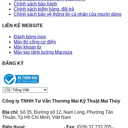
Chính sách bảo hành
Chính sách kiểm hàng, đổi trả
Chính sách bảo vệ thông tin cá nhân của người dùng
LIÊN KẾ WEBSITE
Đánh bóng inox
Máy thí công cơ điện
Máy khoan từ
Máy tạo rãnh tường Macroza
ĐĂNG KÝ
Công ty TNHH Tư Vấn Thương Mai Kỹ Thuật Mai Thủy
Địa chỉ:
Số 35, Đường số 12, Nam Long, Phường Tân
Thuận, Tp Hồ Chí Minh, Việt Nam
Điện thoại:
(028) 38.73.03.73
-
Fax:
(028) 37.733.705
-