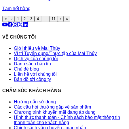
Tạm hết hàng
«
‹
1
2
3
4
...
11
›
»
VỀ CHÚNG TÔI
Giới thiệu về Mai Thủy
Vị trí Tuyển dụng/Thực tập của Mai Thủy
Dịch vụ của chúng tôi
Danh sách bản tin
Chủ đề blog
Liên hệ với chúng tôi
Bản đồ tới công ty
CHĂM SÓC KHÁCH HÀNG
Hướng dẫn sử dụng
Các câu hỏi thường gặp về sản phẩm
Chương trình khuyến mãi đang áp dụng
Hình thức thanh toán - Chính sách bảo mật thông tin
thanh toán cho khách hàng
Chính sách vận chuyển - giao nhận