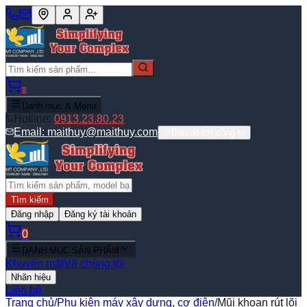
0
Danh mục & Menu
Hotline:
0913.23.80.23
Email:
maithuy@maithuy.com
Bản đồ tới công ty
Tìm kiếm
Đăng nhập
Đăng ký tài khoản
0
DANH MỤC SẢN PHẨM
Khuyến mãi
Về chúng tôi
Nhãn hiệu
Liên hệ
Trang chủ
/
Phụ kiện máy xây dựng, cơ điện
/
Mũi khoan rút lõi