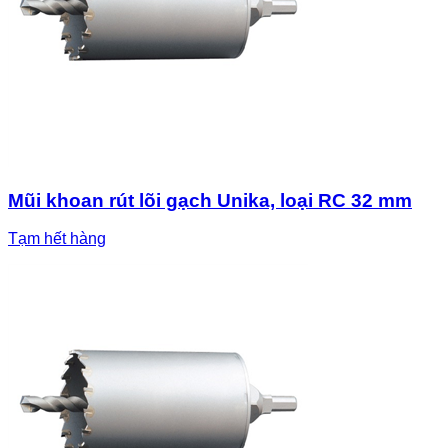
Mũi khoan rút lõi gạch Unika, loại RC 32 mm
Tạm hết hàng