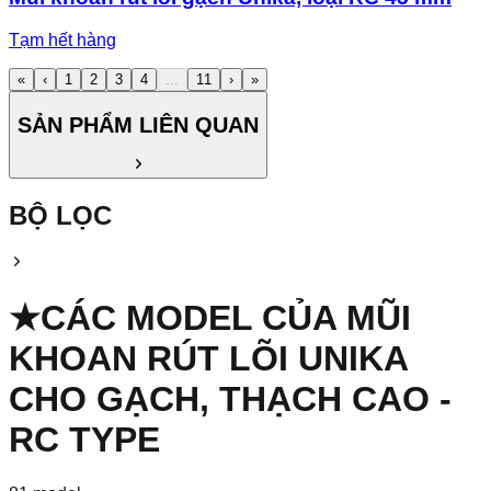
Tạm hết hàng
«
‹
1
2
3
4
...
11
›
»
SẢN PHẨM LIÊN QUAN
BỘ LỌC
★
CÁC MODEL CỦA
MŨI
KHOAN RÚT LÕI UNIKA
CHO GẠCH, THẠCH CAO -
RC TYPE