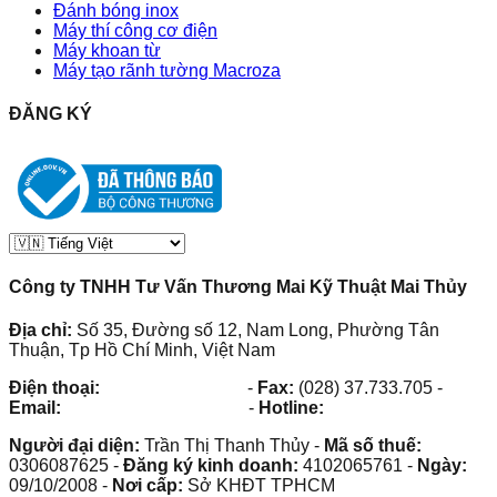
Đánh bóng inox
Máy thí công cơ điện
Máy khoan từ
Máy tạo rãnh tường Macroza
ĐĂNG KÝ
Công ty TNHH Tư Vấn Thương Mai Kỹ Thuật Mai Thủy
Địa chỉ:
Số 35, Đường số 12, Nam Long, Phường Tân
Thuận, Tp Hồ Chí Minh, Việt Nam
Điện thoại:
(028) 38.73.03.73
-
Fax:
(028) 37.733.705
-
Email:
maithuy@maithuy.com
-
Hotline:
0913.23.80.23
Người đại diện:
Trần Thị Thanh Thủy
-
Mã số thuế:
0306087625
-
Đăng ký kinh doanh:
4102065761
-
Ngày:
09/10/2008
-
Nơi cấp:
Sở KHĐT TPHCM