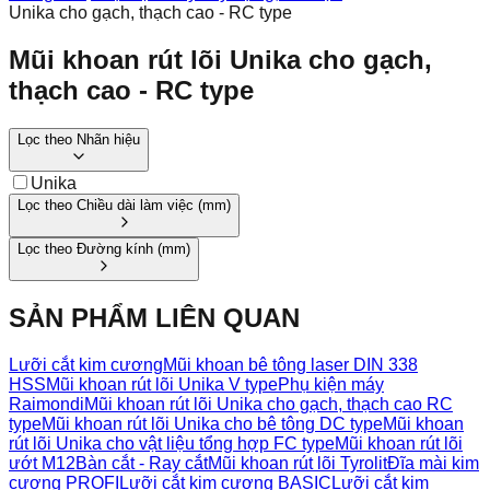
Unika cho gạch, thạch cao - RC type
Mũi khoan rút lõi Unika cho gạch,
thạch cao - RC type
Lọc theo
Nhãn hiệu
Unika
Lọc theo
Chiều dài làm việc
(
mm
)
Lọc theo
Đường kính
(
mm
)
SẢN PHẨM LIÊN QUAN
Lưỡi cắt kim cương
Mũi khoan bê tông laser DIN 338
HSS
Mũi khoan rút lõi Unika V type
Phụ kiện máy
Raimondi
Mũi khoan rút lõi Unika cho gạch, thạch cao RC
type
Mũi khoan rút lõi Unika cho bê tông DC type
Mũi khoan
rút lõi Unika cho vật liệu tổng hợp FC type
Mũi khoan rút lõi
ướt M12
Bàn cắt - Ray cắt
Mũi khoan rút lõi Tyrolit
Đĩa mài kim
cương PROFI
Lưỡi cắt kim cương BASIC
Lưỡi cắt kim