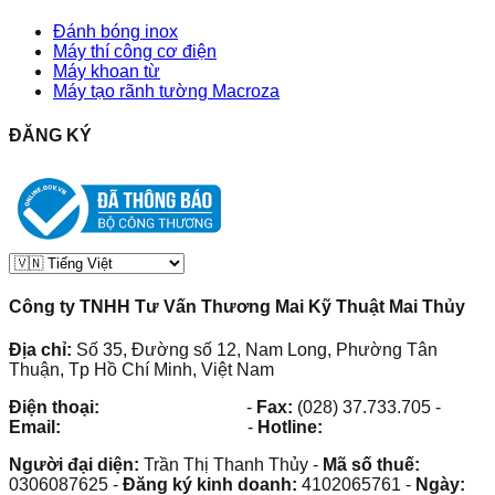
Đánh bóng inox
Máy thí công cơ điện
Máy khoan từ
Máy tạo rãnh tường Macroza
ĐĂNG KÝ
Công ty TNHH Tư Vấn Thương Mai Kỹ Thuật Mai Thủy
Địa chỉ:
Số 35, Đường số 12, Nam Long, Phường Tân
Thuận, Tp Hồ Chí Minh, Việt Nam
Điện thoại:
(028) 38.73.03.73
-
Fax:
(028) 37.733.705
-
Email:
maithuy@maithuy.com
-
Hotline:
0913.23.80.23
Người đại diện:
Trần Thị Thanh Thủy
-
Mã số thuế:
0306087625
-
Đăng ký kinh doanh:
4102065761
-
Ngày: