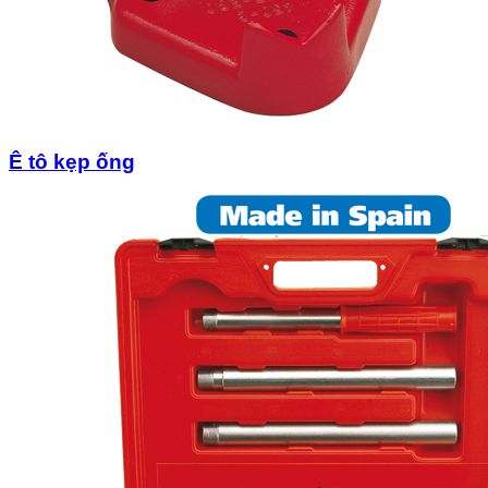
Ê tô kẹp ống