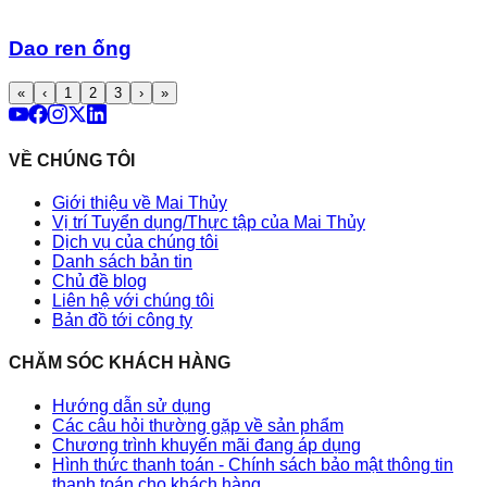
Dao ren ống
«
‹
1
2
3
›
»
VỀ CHÚNG TÔI
Giới thiệu về Mai Thủy
Vị trí Tuyển dụng/Thực tập của Mai Thủy
Dịch vụ của chúng tôi
Danh sách bản tin
Chủ đề blog
Liên hệ với chúng tôi
Bản đồ tới công ty
CHĂM SÓC KHÁCH HÀNG
Hướng dẫn sử dụng
Các câu hỏi thường gặp về sản phẩm
Chương trình khuyến mãi đang áp dụng
Hình thức thanh toán - Chính sách bảo mật thông tin
thanh toán cho khách hàng