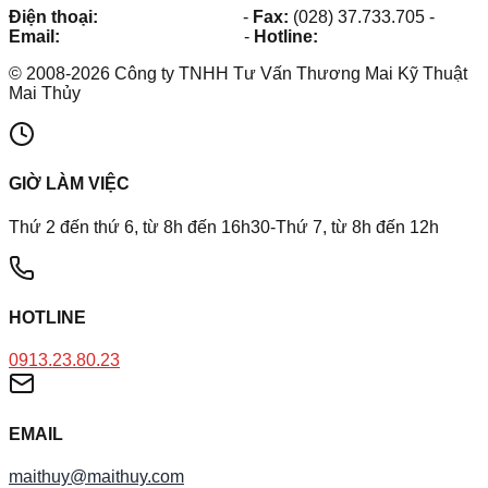
Điện thoại:
(028) 38.73.03.73
-
Fax:
(028) 37.733.705
-
Email:
maithuy@maithuy.com
-
Hotline:
0913.23.80.23
©
2008
-
2026
Công ty TNHH Tư Vấn Thương Mai Kỹ Thuật
Mai Thủy
GIỜ LÀM VIỆC
Thứ 2 đến thứ 6, từ 8h đến 16h30-Thứ 7, từ 8h đến 12h
HOTLINE
0913.23.80.23
EMAIL
maithuy@maithuy.com