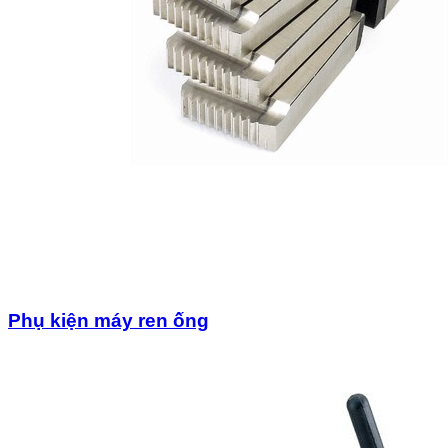
Phụ kiện máy ren ống