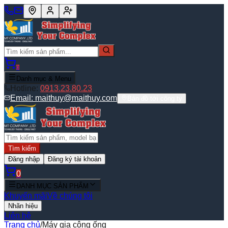
0
Danh mục & Menu
Hotline:
0913.23.80.23
Email:
maithuy@maithuy.com
Bản đồ tới công ty
Tìm kiếm
Đăng nhập
Đăng ký tài khoản
0
DANH MỤC SẢN PHẨM
Khuyến mãi
Về chúng tôi
Nhãn hiệu
Liên hệ
Trang chủ
/
Máy gia công ống