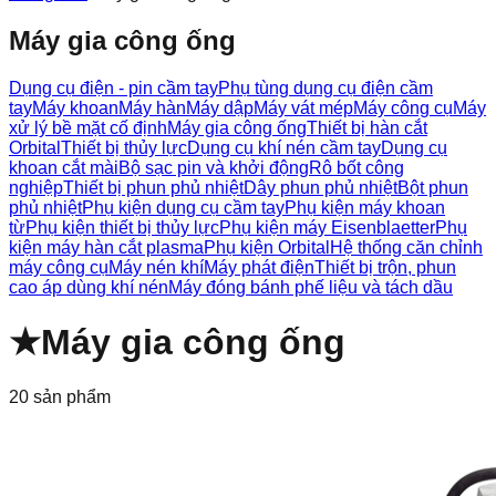
Máy gia công ống
Dụng cụ điện - pin cầm tay
Phụ tùng dụng cụ điện cầm
tay
Máy khoan
Máy hàn
Máy dập
Máy vát mép
Máy công cụ
Máy
xử lý bề mặt cố định
Máy gia công ống
Thiết bị hàn cắt
Orbital
Thiết bị thủy lực
Dụng cụ khí nén cầm tay
Dụng cụ
khoan cắt mài
Bộ sạc pin và khởi động
Rô bốt công
nghiệp
Thiết bị phun phủ nhiệt
Dây phun phủ nhiệt
Bột phun
phủ nhiệt
Phụ kiện dụng cụ cầm tay
Phụ kiện máy khoan
từ
Phụ kiện thiết bị thủy lực
Phụ kiện máy Eisenblaetter
Phụ
kiện máy hàn cắt plasma
Phụ kiện Orbital
Hệ thống căn chỉnh
máy công cụ
Máy nén khí
Máy phát điện
Thiết bị trộn, phun
cao áp dùng khí nén
Máy đóng bánh phế liệu và tách dầu
★
Máy gia công ống
20
sản phẩm