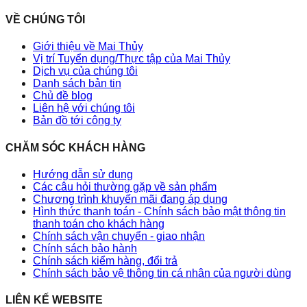
VỀ CHÚNG TÔI
Giới thiệu về Mai Thủy
Vị trí Tuyển dụng/Thực tập của Mai Thủy
Dịch vụ của chúng tôi
Danh sách bản tin
Chủ đề blog
Liên hệ với chúng tôi
Bản đồ tới công ty
CHĂM SÓC KHÁCH HÀNG
Hướng dẫn sử dụng
Các câu hỏi thường gặp về sản phẩm
Chương trình khuyến mãi đang áp dụng
Hình thức thanh toán - Chính sách bảo mật thông tin
thanh toán cho khách hàng
Chính sách vận chuyển - giao nhận
Chính sách bảo hành
Chính sách kiểm hàng, đổi trả
Chính sách bảo vệ thông tin cá nhân của người dùng
LIÊN KẾ WEBSITE