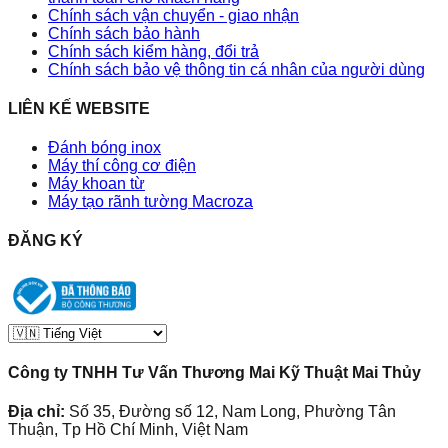
Chính sách vận chuyển - giao nhận
Chính sách bảo hành
Chính sách kiểm hàng, đổi trả
Chính sách bảo vệ thông tin cá nhân của người dùng
LIÊN KẾ WEBSITE
Đánh bóng inox
Máy thí công cơ điện
Máy khoan từ
Máy tạo rãnh tường Macroza
ĐĂNG KÝ
Công ty TNHH Tư Vấn Thương Mai Kỹ Thuật Mai Thủy
Địa chỉ:
Số 35, Đường số 12, Nam Long, Phường Tân
Thuận, Tp Hồ Chí Minh, Việt Nam