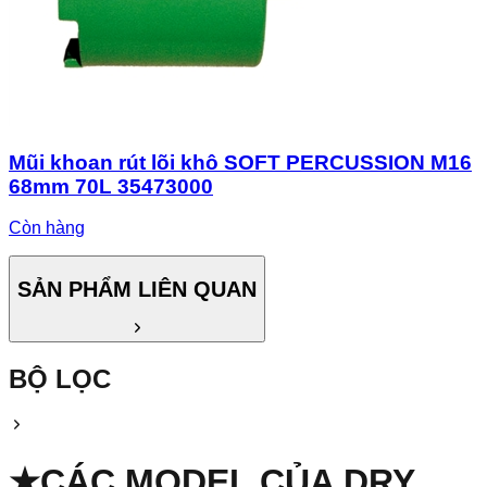
Mũi khoan rút lõi khô SOFT PERCUSSION M16
68mm 70L 35473000
Còn hàng
SẢN PHẨM LIÊN QUAN
BỘ LỌC
★
CÁC MODEL CỦA
DRY