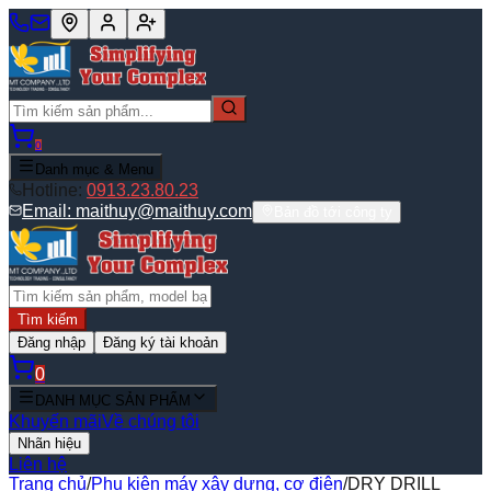
0
Danh mục & Menu
Hotline:
0913.23.80.23
Email:
maithuy@maithuy.com
Bản đồ tới công ty
Tìm kiếm
Đăng nhập
Đăng ký tài khoản
0
DANH MỤC SẢN PHẨM
Khuyến mãi
Về chúng tôi
Nhãn hiệu
Liên hệ
Trang chủ
/
Phụ kiện máy xây dựng, cơ điện
/
DRY DRILL