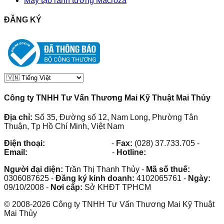
Máy tạo rãnh tường Macroza
ĐĂNG KÝ
Công ty TNHH Tư Vấn Thương Mai Kỹ Thuật Mai Thủy
Địa chỉ:
Số 35, Đường số 12, Nam Long, Phường Tân
Thuận, Tp Hồ Chí Minh, Việt Nam
Điện thoại:
(028) 38.73.03.73
-
Fax:
(028) 37.733.705
-
Email:
maithuy@maithuy.com
-
Hotline:
0913.23.80.23
Người đại diện:
Trần Thị Thanh Thủy
-
Mã số thuế:
0306087625
-
Đăng ký kinh doanh:
4102065761
-
Ngày:
09/10/2008
-
Nơi cấp:
Sở KHĐT TPHCM
©
2008
-
2026
Công ty TNHH Tư Vấn Thương Mai Kỹ Thuật
Mai Thủy