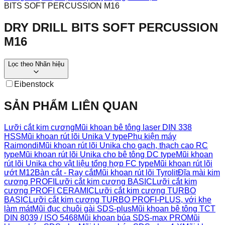
BITS SOFT PERCUSSION M16
DRY DRILL BITS SOFT PERCUSSION
M16
Lọc theo
Nhãn hiệu
Eibenstock
SẢN PHẨM LIÊN QUAN
Lưỡi cắt kim cương
Mũi khoan bê tông laser DIN 338
HSS
Mũi khoan rút lõi Unika V type
Phụ kiện máy
Raimondi
Mũi khoan rút lõi Unika cho gạch, thạch cao RC
type
Mũi khoan rút lõi Unika cho bê tông DC type
Mũi khoan
rút lõi Unika cho vật liệu tổng hợp FC type
Mũi khoan rút lõi
ướt M12
Bàn cắt - Ray cắt
Mũi khoan rút lõi Tyrolit
Đĩa mài kim
cương PROFI
Lưỡi cắt kim cương BASIC
Lưỡi cắt kim
cương PROFI CERAMIC
Lưỡi cắt kim cương TURBO
BASIC
Lưỡi cắt kim cương TURBO PROFI-PLUS, với khe
làm mát
Mũi đục chuôi gài SDS-plus
Mũi khoan bê tông TCT
DIN 8039 / ISO 5468
Mũi khoan búa SDS-max PRO
Mũi