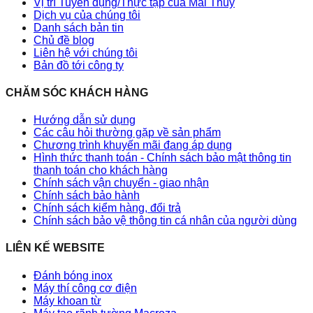
Vị trí Tuyển dụng/Thực tập của Mai Thủy
Dịch vụ của chúng tôi
Danh sách bản tin
Chủ đề blog
Liên hệ với chúng tôi
Bản đồ tới công ty
CHĂM SÓC KHÁCH HÀNG
Hướng dẫn sử dụng
Các câu hỏi thường gặp về sản phẩm
Chương trình khuyến mãi đang áp dụng
Hình thức thanh toán - Chính sách bảo mật thông tin
thanh toán cho khách hàng
Chính sách vận chuyển - giao nhận
Chính sách bảo hành
Chính sách kiểm hàng, đổi trả
Chính sách bảo vệ thông tin cá nhân của người dùng
LIÊN KẾ WEBSITE
Đánh bóng inox
Máy thí công cơ điện
Máy khoan từ