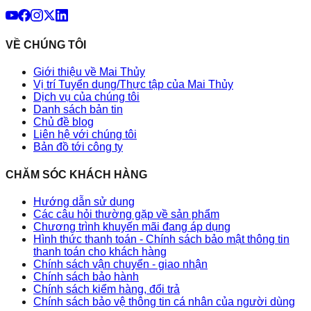
VỀ CHÚNG TÔI
Giới thiệu về Mai Thủy
Vị trí Tuyển dụng/Thực tập của Mai Thủy
Dịch vụ của chúng tôi
Danh sách bản tin
Chủ đề blog
Liên hệ với chúng tôi
Bản đồ tới công ty
CHĂM SÓC KHÁCH HÀNG
Hướng dẫn sử dụng
Các câu hỏi thường gặp về sản phẩm
Chương trình khuyến mãi đang áp dụng
Hình thức thanh toán - Chính sách bảo mật thông tin
thanh toán cho khách hàng
Chính sách vận chuyển - giao nhận
Chính sách bảo hành
Chính sách kiểm hàng, đổi trả
Chính sách bảo vệ thông tin cá nhân của người dùng