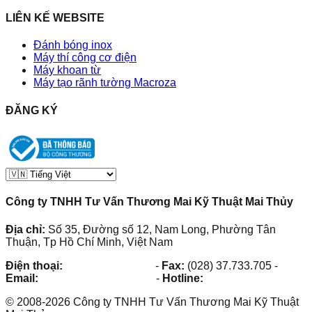
LIÊN KẾ WEBSITE
Đánh bóng inox
Máy thí công cơ điện
Máy khoan từ
Máy tạo rãnh tường Macroza
ĐĂNG KÝ
Công ty TNHH Tư Vấn Thương Mai Kỹ Thuật Mai Thủy
Địa chỉ:
Số 35, Đường số 12, Nam Long, Phường Tân
Thuận, Tp Hồ Chí Minh, Việt Nam
Điện thoại:
(028) 38.73.03.73
-
Fax:
(028) 37.733.705
-
Email:
maithuy@maithuy.com
-
Hotline:
0913.23.80.23
©
2008
-
2026
Công ty TNHH Tư Vấn Thương Mai Kỹ Thuật