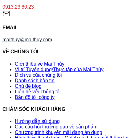
0913.23.80.23
EMAIL
maithuy@maithuy.com
VỀ CHÚNG TÔI
Giới thiệu về Mai Thủy
Vị trí Tuyển dụng/Thực tập của Mai Thủy
Dịch vụ của chúng tôi
Danh sách bản tin
Chủ đề blog
Liên hệ với chúng tôi
Bản đồ tới công ty
CHĂM SÓC KHÁCH HÀNG
Hướng dẫn sử dụng
Các câu hỏi thường gặp về sản phẩm
Chương trình khuyến mãi đang áp dụng
Hình thức thanh toán - Chính sách bảo mật thông tin