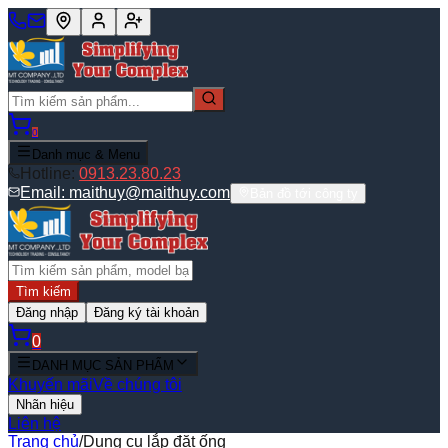
0
Danh mục & Menu
Hotline:
0913.23.80.23
Email:
maithuy@maithuy.com
Bản đồ tới công ty
Tìm kiếm
Đăng nhập
Đăng ký tài khoản
0
DANH MỤC SẢN PHẨM
Khuyến mãi
Về chúng tôi
Nhãn hiệu
Liên hệ
Trang chủ
/
Dụng cụ lắp đặt ống