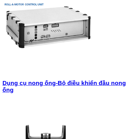
Dụng cụ nong ống-Bộ điều khiển đầu nong
ống