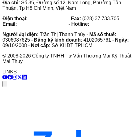
Địa chỉ:
Số 35, Đường số 12, Nam Long, Phường Tân
Thuận, Tp Hồ Chí Minh, Việt Nam
Điện thoại:
(028) 38.73.03.73
-
Fax:
(028) 37.733.705
-
Email:
maithuy@maithuy.com
-
Hotline:
0913.23.80.23
Người đại diện:
Trần Thị Thanh Thủy
-
Mã số thuế:
0306087625
-
Đăng ký kinh doanh:
4102065761
-
Ngày:
09/10/2008
-
Nơi cấp:
Sở KHĐT TPHCM
©
2008
-
2026
Công ty TNHH Tư Vấn Thương Mai Kỹ Thuật
Mai Thủy
LINKS