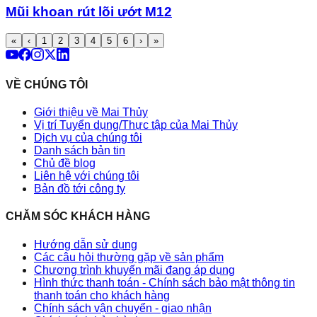
Mũi khoan rút lõi ướt M12
«
‹
1
2
3
4
5
6
›
»
VỀ CHÚNG TÔI
Giới thiệu về Mai Thủy
Vị trí Tuyển dụng/Thực tập của Mai Thủy
Dịch vụ của chúng tôi
Danh sách bản tin
Chủ đề blog
Liên hệ với chúng tôi
Bản đồ tới công ty
CHĂM SÓC KHÁCH HÀNG
Hướng dẫn sử dụng
Các câu hỏi thường gặp về sản phẩm
Chương trình khuyến mãi đang áp dụng
Hình thức thanh toán - Chính sách bảo mật thông tin
thanh toán cho khách hàng
Chính sách vận chuyển - giao nhận