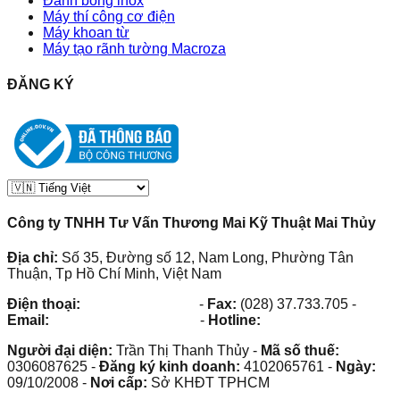
Đánh bóng inox
Máy thí công cơ điện
Máy khoan từ
Máy tạo rãnh tường Macroza
ĐĂNG KÝ
Công ty TNHH Tư Vấn Thương Mai Kỹ Thuật Mai Thủy
Địa chỉ:
Số 35, Đường số 12, Nam Long, Phường Tân
Thuận, Tp Hồ Chí Minh, Việt Nam
Điện thoại:
(028) 38.73.03.73
-
Fax:
(028) 37.733.705
-
Email:
maithuy@maithuy.com
-
Hotline:
0913.23.80.23
Người đại diện:
Trần Thị Thanh Thủy
-
Mã số thuế:
0306087625
-
Đăng ký kinh doanh:
4102065761
-
Ngày:
09/10/2008
-
Nơi cấp:
Sở KHĐT TPHCM