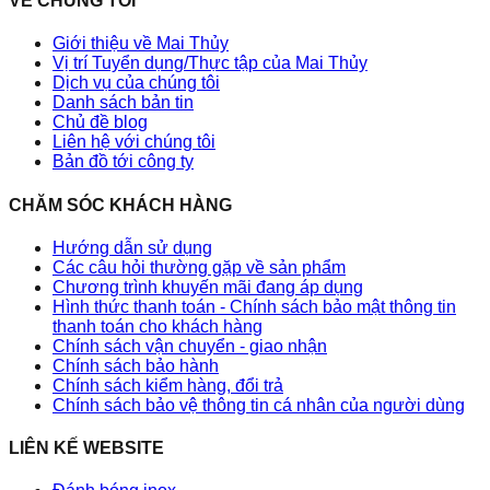
VỀ CHÚNG TÔI
Giới thiệu về Mai Thủy
Vị trí Tuyển dụng/Thực tập của Mai Thủy
Dịch vụ của chúng tôi
Danh sách bản tin
Chủ đề blog
Liên hệ với chúng tôi
Bản đồ tới công ty
CHĂM SÓC KHÁCH HÀNG
Hướng dẫn sử dụng
Các câu hỏi thường gặp về sản phẩm
Chương trình khuyến mãi đang áp dụng
Hình thức thanh toán - Chính sách bảo mật thông tin
thanh toán cho khách hàng
Chính sách vận chuyển - giao nhận
Chính sách bảo hành
Chính sách kiểm hàng, đổi trả
Chính sách bảo vệ thông tin cá nhân của người dùng
LIÊN KẾ WEBSITE