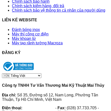
Chính sách bảo hành
Chính sách kiểm hàng, đổi trả
Chính sách bảo vệ thông tin cá nhân của người dùng
LIÊN KẾ WEBSITE
Đánh bóng inox
Máy thí công cơ điện
Máy khoan từ
Máy tạo rãnh tường Macroza
ĐĂNG KÝ
Công ty TNHH Tư Vấn Thương Mai Kỹ Thuật Mai Thủy
Địa chỉ:
Số 35, Đường số 12, Nam Long, Phường Tân
Thuận, Tp Hồ Chí Minh, Việt Nam
Điện thoại:
(028) 38.73.03.73
-
Fax:
(028) 37.733.705
-