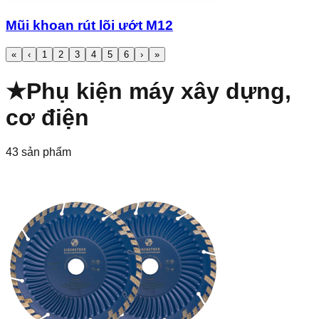
Mũi khoan rút lõi ướt M12
«
‹
1
2
3
4
5
6
›
»
★
Phụ kiện máy xây dựng,
cơ điện
43
sản phẩm