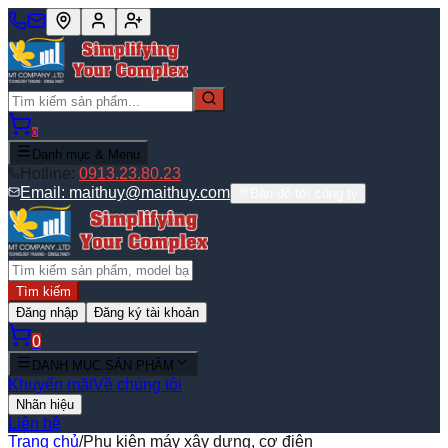
0
Danh mục & Menu
Hotline:
0913.23.80.23
Email:
maithuy@maithuy.com
Bản đồ tới công ty
Tìm kiếm
Đăng nhập
Đăng ký tài khoản
0
DANH MỤC SẢN PHẨM
Khuyến mãi
Về chúng tôi
Nhãn hiệu
Liên hệ
Trang chủ
/
Phụ kiện máy xây dựng, cơ điện