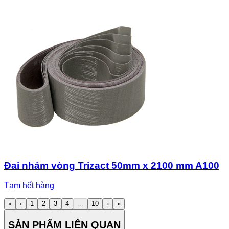
Đai nhám vòng Trizact 50mm x 2100 mm A100
Tạm hết hàng
«
‹
1
2
3
4
...
10
›
»
SẢN PHẨM LIÊN QUAN