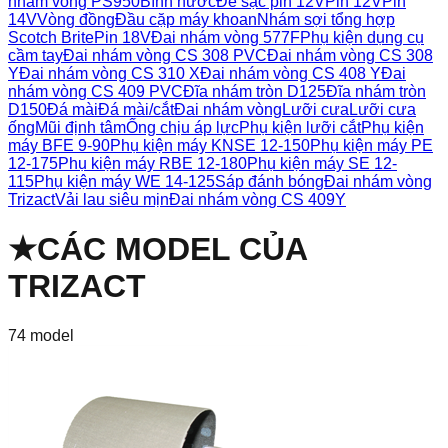
nhám vòng PS950
Bình nước
Đế sạc pin 12V
Pin 12V
Pin
14V
Vòng đồng
Đầu cặp máy khoan
Nhám sợi tổng hợp
Scotch Brite
Pin 18V
Đai nhám vòng 577F
Phụ kiện dụng cụ
cầm tay
Đai nhám vòng CS 308 PVC
Đai nhám vòng CS 308
Y
Đai nhám vòng CS 310 X
Đai nhám vòng CS 408 Y
Đai
nhám vòng CS 409 PVC
Đĩa nhám tròn D125
Đĩa nhám tròn
D150
Đá mài
Đá mài/cắt
Đai nhám vòng
Lưỡi cưa
Lưỡi cưa
ống
Mũi định tâm
Ống chịu áp lực
Phụ kiện lưỡi cắt
Phụ kiện
máy BFE 9-90
Phụ kiện máy KNSE 12-150
Phụ kiện máy PE
12-175
Phụ kiện máy RBE 12-180
Phụ kiện máy SE 12-
115
Phụ kiện máy WE 14-125
Sáp đánh bóng
Đai nhám vòng
Trizact
Vải lau siêu mịn
Đai nhám vòng CS 409Y
★
CÁC MODEL CỦA
TRIZACT
74
model