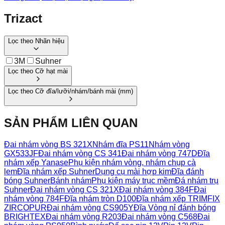
Trizact
Lọc theo
Nhãn hiệu
3M
Suhner
Lọc theo
Cỡ hạt mài
Lọc theo
Cỡ đĩa/lưỡi/nhám/bánh mài
(
mm
)
SẢN PHẨM LIÊN QUAN
Đai nhám vòng BS 321X
Nhám đĩa PS11
Nhám vòng
GX533JF
Đai nhám vòng CS 341
Đai nhám vòng 747D
Đĩa
nhám xếp Yanase
Phụ kiện nhám vòng, nhám chụp cà
lem
Đĩa nhám xếp Suhner
Dụng cụ mài hợp kim
Đĩa đánh
bóng Suhner
Bánh nhám
Phụ kiện máy trục mềm
Đá nhám trụ
Suhner
Đai nhám vòng CS 321X
Đai nhám vòng 384F
Đai
nhám vòng 784F
Đĩa nhám tròn D100
Đĩa nhám xếp TRIMFIX
ZIRCOPUR
Đai nhám vòng CS905Y
Đĩa Vòng nỉ đánh bóng
BRIGHTEX
Đai nhám vòng R203
Đai nhám vòng C568
Đai