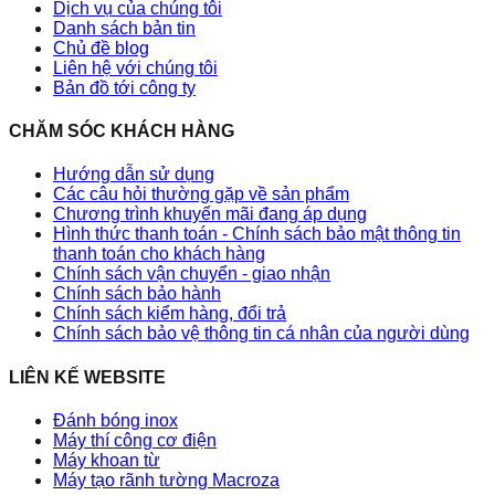
Dịch vụ của chúng tôi
Danh sách bản tin
Chủ đề blog
Liên hệ với chúng tôi
Bản đồ tới công ty
CHĂM SÓC KHÁCH HÀNG
Hướng dẫn sử dụng
Các câu hỏi thường gặp về sản phẩm
Chương trình khuyến mãi đang áp dụng
Hình thức thanh toán - Chính sách bảo mật thông tin
thanh toán cho khách hàng
Chính sách vận chuyển - giao nhận
Chính sách bảo hành
Chính sách kiểm hàng, đổi trả
Chính sách bảo vệ thông tin cá nhân của người dùng
LIÊN KẾ WEBSITE
Đánh bóng inox
Máy thí công cơ điện
Máy khoan từ
Máy tạo rãnh tường Macroza