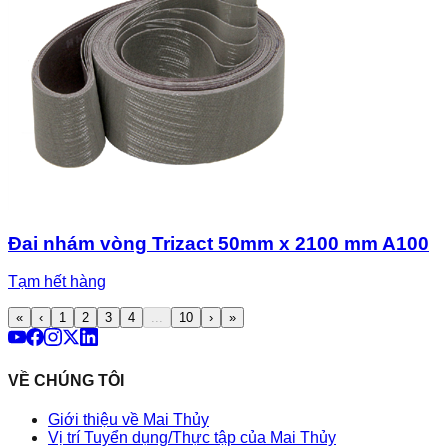
Đai nhám vòng Trizact 50mm x 2100 mm A100
Tạm hết hàng
«
‹
1
2
3
4
...
10
›
»
VỀ CHÚNG TÔI
Giới thiệu về Mai Thủy
Vị trí Tuyển dụng/Thực tập của Mai Thủy