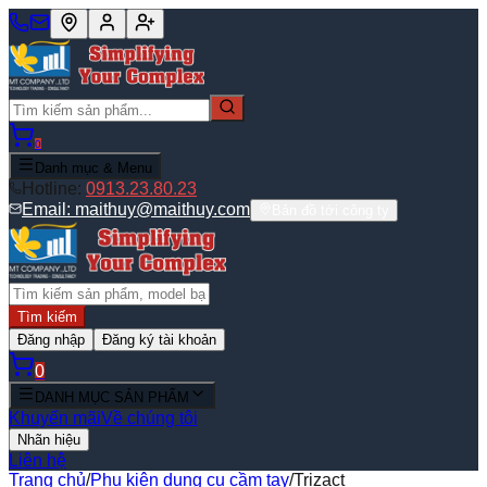
0
Danh mục & Menu
Hotline:
0913.23.80.23
Email:
maithuy@maithuy.com
Bản đồ tới công ty
Tìm kiếm
Đăng nhập
Đăng ký tài khoản
0
DANH MỤC SẢN PHẨM
Khuyến mãi
Về chúng tôi
Nhãn hiệu
Liên hệ
Trang chủ
/
Phụ kiện dụng cụ cầm tay
/
Trizact