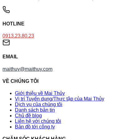
HOTLINE
0913.23.80.23
EMAIL
maithuy@maithuy.com
VỀ CHÚNG TÔI
Giới thiệu về Mai Thủy
Vị trí Tuyển dụng/Thực tập của Mai Thủy
Dịch vụ của chúng tôi
Danh sách bản tin
Chủ đề blog
Liên hệ với chúng tôi
Bản đồ tới công ty
CHĂM SÓC KHÁCH HÀNG