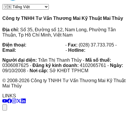
Công ty TNHH Tư Vấn Thương Mai Kỹ Thuật Mai Thủy
Địa chỉ:
Số 35, Đường số 12, Nam Long, Phường Tân
Thuận, Tp Hồ Chí Minh, Việt Nam
Điện thoại:
(028) 38.73.03.73
-
Fax:
(028) 37.733.705
-
Email:
maithuy@maithuy.com
-
Hotline:
0913.23.80.23
Người đại diện:
Trần Thị Thanh Thủy
-
Mã số thuế:
0306087625
-
Đăng ký kinh doanh:
4102065761
-
Ngày:
09/10/2008
-
Nơi cấp:
Sở KHĐT TPHCM
©
2008
-
2026
Công ty TNHH Tư Vấn Thương Mai Kỹ Thuật
Mai Thủy
LINKS