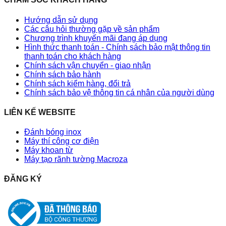
Hướng dẫn sử dụng
Các câu hỏi thường gặp về sản phẩm
Chương trình khuyến mãi đang áp dụng
Hình thức thanh toán - Chính sách bảo mật thông tin
thanh toán cho khách hàng
Chính sách vận chuyển - giao nhận
Chính sách bảo hành
Chính sách kiểm hàng, đổi trả
Chính sách bảo vệ thông tin cá nhân của người dùng
LIÊN KẾ WEBSITE
Đánh bóng inox
Máy thí công cơ điện
Máy khoan từ
Máy tạo rãnh tường Macroza
ĐĂNG KÝ