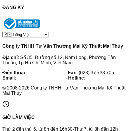
ĐĂNG KÝ
Công ty TNHH Tư Vấn Thương Mai Kỹ Thuật Mai Thủy
Địa chỉ:
Số 35, Đường số 12, Nam Long, Phường Tân
Thuận, Tp Hồ Chí Minh, Việt Nam
Điện thoại:
(028) 38.73.03.73
-
Fax:
(028) 37.733.705
-
Email:
maithuy@maithuy.com
-
Hotline:
0913.23.80.23
©
2008
-
2026
Công ty TNHH Tư Vấn Thương Mai Kỹ Thuật
Mai Thủy
GIỜ LÀM VIỆC
Thứ 2 đến thứ 6, từ 8h đến 16h30-Thứ 7, từ 8h đến 12h