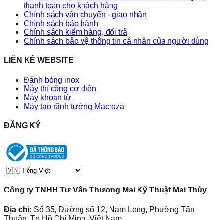
thanh toán cho khách hàng
Chính sách vận chuyển - giao nhận
Chính sách bảo hành
Chính sách kiểm hàng, đổi trả
Chính sách bảo vệ thông tin cá nhân của người dùng
LIÊN KẾ WEBSITE
Đánh bóng inox
Máy thí công cơ điện
Máy khoan từ
Máy tạo rãnh tường Macroza
ĐĂNG KÝ
Công ty TNHH Tư Vấn Thương Mai Kỹ Thuật Mai Thủy
Địa chỉ:
Số 35, Đường số 12, Nam Long, Phường Tân
Thuận, Tp Hồ Chí Minh, Việt Nam