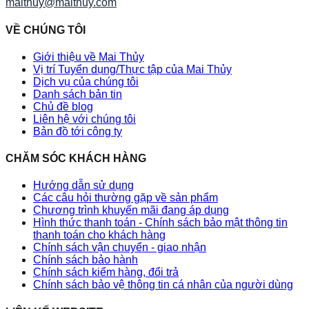
maithuy@maithuy.com
VỀ CHÚNG TÔI
Giới thiệu về Mai Thủy
Vị trí Tuyển dụng/Thực tập của Mai Thủy
Dịch vụ của chúng tôi
Danh sách bản tin
Chủ đề blog
Liên hệ với chúng tôi
Bản đồ tới công ty
CHĂM SÓC KHÁCH HÀNG
Hướng dẫn sử dụng
Các câu hỏi thường gặp về sản phẩm
Chương trình khuyến mãi đang áp dụng
Hình thức thanh toán - Chính sách bảo mật thông tin
thanh toán cho khách hàng
Chính sách vận chuyển - giao nhận
Chính sách bảo hành
Chính sách kiểm hàng, đổi trả
Chính sách bảo vệ thông tin cá nhân của người dùng