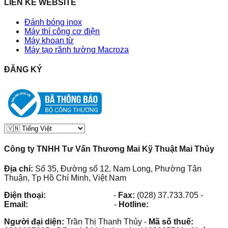
LIÊN KẾ WEBSITE
Đánh bóng inox
Máy thí công cơ điện
Máy khoan từ
Máy tạo rãnh tường Macroza
ĐĂNG KÝ
Công ty TNHH Tư Vấn Thương Mai Kỹ Thuật Mai Thủy
Địa chỉ:
Số 35, Đường số 12, Nam Long, Phường Tân
Thuận, Tp Hồ Chí Minh, Việt Nam
Điện thoại:
(028) 38.73.03.73
-
Fax:
(028) 37.733.705
-
Email:
maithuy@maithuy.com
-
Hotline:
0913.23.80.23
Người đại diện:
Trần Thị Thanh Thủy
-
Mã số thuế: