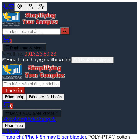
0
Danh mục & Menu
Hotline:
0913.23.80.23
Email:
maithuy@maithuy.com
Bản đồ tới công ty
Tìm kiếm
Đăng nhập
Đăng ký tài khoản
0
DANH MỤC SẢN PHẨM
Khuyến mãi
Về chúng tôi
Nhãn hiệu
Liên hệ
Trang chủ
/
Phụ kiện máy Eisenblaetter
/
POLY-PTX® cotton