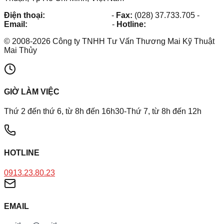
Điện thoại:
(028) 38.73.03.73
-
Fax:
(028) 37.733.705
-
Email:
maithuy@maithuy.com
-
Hotline:
0913.23.80.23
©
2008
-
2026
Công ty TNHH Tư Vấn Thương Mai Kỹ Thuật
Mai Thủy
GIỜ LÀM VIỆC
Thứ 2 đến thứ 6, từ 8h đến 16h30-Thứ 7, từ 8h đến 12h
HOTLINE
0913.23.80.23
EMAIL