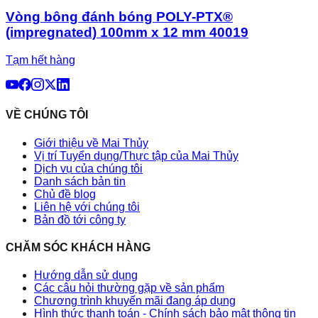
Vòng bông đánh bóng POLY-PTX®
(impregnated) 100mm x 12 mm 40019
Tạm hết hàng
VỀ CHÚNG TÔI
Giới thiệu về Mai Thủy
Vị trí Tuyển dụng/Thực tập của Mai Thủy
Dịch vụ của chúng tôi
Danh sách bản tin
Chủ đề blog
Liên hệ với chúng tôi
Bản đồ tới công ty
CHĂM SÓC KHÁCH HÀNG
Hướng dẫn sử dụng
Các câu hỏi thường gặp về sản phẩm
Chương trình khuyến mãi đang áp dụng
Hình thức thanh toán - Chính sách bảo mật thông tin