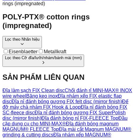
rings (impregnated)
POLY-PTX® cotton rings
(impregnated)
Lọc theo
Nhãn hiệu
Eisenblaetter
Metallkraft
Lọc theo
Cỡ đĩa/lưỡi/nhám/bánh mài
(
mm
)
SẢN PHẨM LIÊN QUAN
Đĩa làm sạch FIX Clean disc
Chổi đánh rỉ MINI-MAX® INOX
wire wheel
Băng keo inox
Đĩa nhám xếp FIX elastic flap
disc
Đĩa nỉ đánh bóng gương FIX felt disc (mirror finish)
Đế
đỡ máy chà nhám FIX Hook & Loop
Đĩa nỉ đánh bóng FIX
SC-fleece disc
Đĩa nỉ đánh bóng gương FIX SuperPolish
disc (mirror finish)
Đĩa đánh bóng nỉ FIX-FLEECE Top
Đầu
cặp dụng cụ cho MINI-MAX®
Đĩa đánh bóng magnum
MAGNUM® FLEECE Top
Đĩa mài cắt Magnum MAGNUM®
grinding & cutting discs
Đĩa nhám xếp MAGNUM®