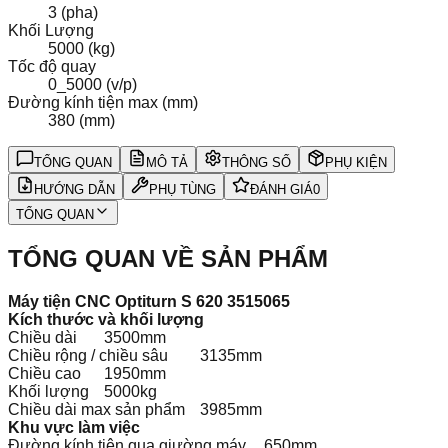
3 (pha)
Khối Lượng
5000 (kg)
Tốc độ quay
0_5000 (v/p)
Đường kính tiện max (mm)
380 (mm)
TỔNG QUAN
MÔ TẢ
THÔNG SỐ
PHỤ KIỆN
HƯỚNG DẪN
PHỤ TÙNG
ĐÁNH GIÁ
0
TỔNG QUAN
TỔNG QUAN VỀ SẢN PHẨM
Máy tiện CNC Optiturn S 620 3515065
Kích thước và khối lượng
Chiều dài
3500mm
Chiều rộng / chiều sâu
3135mm
Chiều cao
1950mm
Khối lượng
5000kg
Chiều dài max sản phẩm
3985mm
Khu vực làm việc
Đường kính tiện qua giường máy
650mm