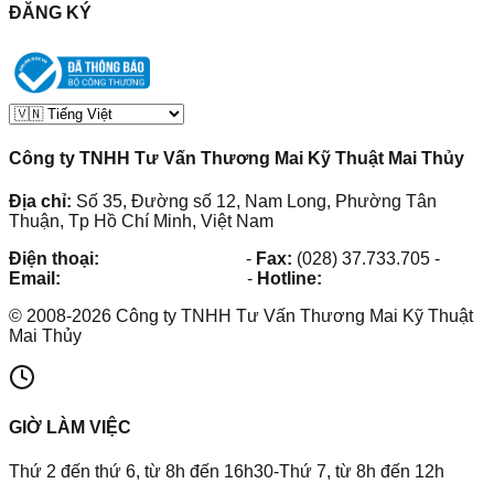
ĐĂNG KÝ
Công ty TNHH Tư Vấn Thương Mai Kỹ Thuật Mai Thủy
Địa chỉ:
Số 35, Đường số 12, Nam Long, Phường Tân
Thuận, Tp Hồ Chí Minh, Việt Nam
Điện thoại:
(028) 38.73.03.73
-
Fax:
(028) 37.733.705
-
Email:
maithuy@maithuy.com
-
Hotline:
0913.23.80.23
©
2008
-
2026
Công ty TNHH Tư Vấn Thương Mai Kỹ Thuật
Mai Thủy
GIỜ LÀM VIỆC
Thứ 2 đến thứ 6, từ 8h đến 16h30-Thứ 7, từ 8h đến 12h