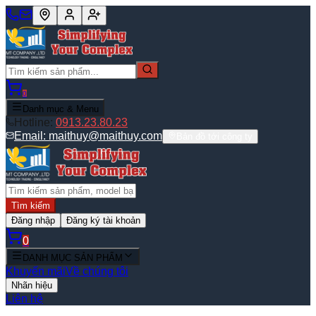
0
Danh mục & Menu
Hotline:
0913.23.80.23
Email:
maithuy@maithuy.com
Bản đồ tới công ty
Tìm kiếm
Đăng nhập
Đăng ký tài khoản
0
DANH MỤC SẢN PHẨM
Khuyến mãi
Về chúng tôi
Nhãn hiệu
Liên hệ