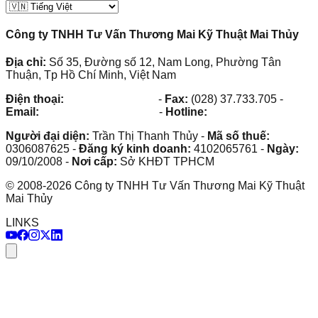
Công ty TNHH Tư Vấn Thương Mai Kỹ Thuật Mai Thủy
Địa chỉ:
Số 35, Đường số 12, Nam Long, Phường Tân
Thuận, Tp Hồ Chí Minh, Việt Nam
Điện thoại:
(028) 38.73.03.73
-
Fax:
(028) 37.733.705
-
Email:
maithuy@maithuy.com
-
Hotline:
0913.23.80.23
Người đại diện:
Trần Thị Thanh Thủy
-
Mã số thuế:
0306087625
-
Đăng ký kinh doanh:
4102065761
-
Ngày:
09/10/2008
-
Nơi cấp:
Sở KHĐT TPHCM
©
2008
-
2026
Công ty TNHH Tư Vấn Thương Mai Kỹ Thuật
Mai Thủy
LINKS