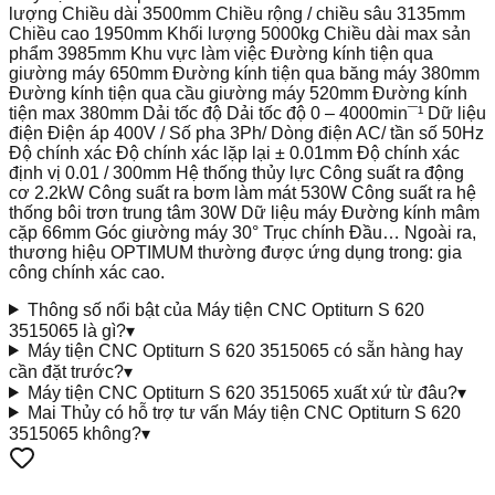
lượng Chiều dài 3500mm Chiều rộng / chiều sâu 3135mm
Chiều cao 1950mm Khối lượng 5000kg Chiều dài max sản
phẩm 3985mm Khu vực làm việc Đường kính tiện qua
giường máy 650mm Đường kính tiện qua băng máy 380mm
Đường kính tiện qua cầu giường máy 520mm Đường kính
tiện max 380mm Dải tốc độ Dải tốc độ 0 – 4000min¯¹ Dữ liệu
điện Điện áp 400V / Số pha 3Ph/ Dòng điện AC/ tần số 50Hz
Độ chính xác Độ chính xác lặp lại ± 0.01mm Độ chính xác
định vị 0.01 / 300mm Hệ thống thủy lực Công suất ra động
cơ 2.2kW Công suất ra bơm làm mát 530W Công suất ra hệ
thống bôi trơn trung tâm 30W Dữ liệu máy Đường kính mâm
cặp 66mm Góc giường máy 30° Trục chính Đầu… Ngoài ra,
thương hiệu OPTIMUM thường được ứng dụng trong: gia
công chính xác cao.
Thông số nổi bật của Máy tiện CNC Optiturn S 620
3515065 là gì?
▾
Máy tiện CNC Optiturn S 620 3515065 có sẵn hàng hay
cần đặt trước?
▾
Máy tiện CNC Optiturn S 620 3515065 xuất xứ từ đâu?
▾
Mai Thủy có hỗ trợ tư vấn Máy tiện CNC Optiturn S 620
3515065 không?
▾