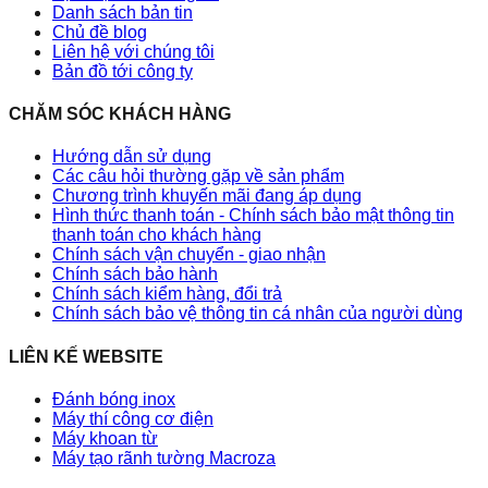
Danh sách bản tin
Chủ đề blog
Liên hệ với chúng tôi
Bản đồ tới công ty
CHĂM SÓC KHÁCH HÀNG
Hướng dẫn sử dụng
Các câu hỏi thường gặp về sản phẩm
Chương trình khuyến mãi đang áp dụng
Hình thức thanh toán - Chính sách bảo mật thông tin
thanh toán cho khách hàng
Chính sách vận chuyển - giao nhận
Chính sách bảo hành
Chính sách kiểm hàng, đổi trả
Chính sách bảo vệ thông tin cá nhân của người dùng
LIÊN KẾ WEBSITE
Đánh bóng inox
Máy thí công cơ điện
Máy khoan từ
Máy tạo rãnh tường Macroza