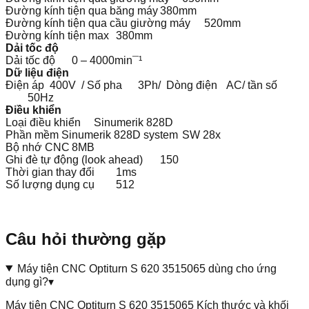
Đường kính tiện qua băng máy
380mm
Đường kính tiện qua cầu giường máy
520mm
Đường kính tiện max
380mm
Dải tốc độ
Dải tốc độ
0 – 4000min¯¹
Dữ liệu điện
Điện áp
400V / Số pha
3Ph/ Dòng điện
AC/ tần số
50Hz
Điều khiển
Loại điều khiển
Sinumerik 828D
Phần mềm Sinumerik 828D system
SW 28x
Bộ nhớ CNC
8MB
Ghi đè tự động (look ahead)
150
Thời gian thay đổi
1ms
Số lượng dụng cụ
512
Câu hỏi thường gặp
Máy tiện CNC Optiturn S 620 3515065 dùng cho ứng
dụng gì?
▾
Máy tiện CNC Optiturn S 620 3515065 Kích thước và khối