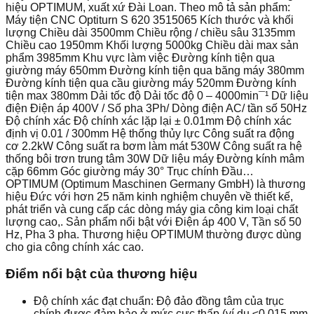
hiệu OPTIMUM, xuất xứ Đài Loan. Theo mô tả sản phẩm:
Máy tiện CNC Optiturn S 620 3515065 Kích thước và khối
lượng Chiều dài 3500mm Chiều rộng / chiều sâu 3135mm
Chiều cao 1950mm Khối lượng 5000kg Chiều dài max sản
phẩm 3985mm Khu vực làm việc Đường kính tiện qua
giường máy 650mm Đường kính tiện qua băng máy 380mm
Đường kính tiện qua cầu giường máy 520mm Đường kính
tiện max 380mm Dải tốc độ Dải tốc độ 0 – 4000min¯¹ Dữ liệu
điện Điện áp 400V / Số pha 3Ph/ Dòng điện AC/ tần số 50Hz
Độ chính xác Độ chính xác lặp lại ± 0.01mm Độ chính xác
định vị 0.01 / 300mm Hệ thống thủy lực Công suất ra động
cơ 2.2kW Công suất ra bơm làm mát 530W Công suất ra hệ
thống bôi trơn trung tâm 30W Dữ liệu máy Đường kính mâm
cặp 66mm Góc giường máy 30° Trục chính Đầu…
OPTIMUM (Optimum Maschinen Germany GmbH) là thương
hiệu Đức với hơn 25 năm kinh nghiệm chuyên về thiết kế,
phát triển và cung cấp các dòng máy gia công kim loại chất
lượng cao,. Sản phẩm nổi bật với Điện áp 400 V, Tần số 50
Hz, Pha 3 pha. Thương hiệu OPTIMUM thường được dùng
cho gia công chính xác cao.
Điểm nổi bật của thương hiệu
Độ chính xác đạt chuẩn: Độ đảo đồng tâm của trục
chính được đảm bảo ở mức cực thấp (ví dụ ≤0.015 mm