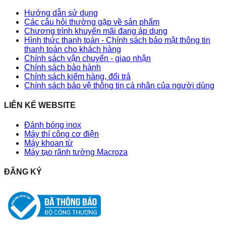
Hướng dẫn sử dụng
Các câu hỏi thường gặp về sản phẩm
Chương trình khuyến mãi đang áp dụng
Hình thức thanh toán - Chính sách bảo mật thông tin
thanh toán cho khách hàng
Chính sách vận chuyển - giao nhận
Chính sách bảo hành
Chính sách kiểm hàng, đổi trả
Chính sách bảo vệ thông tin cá nhân của người dùng
LIÊN KẾ WEBSITE
Đánh bóng inox
Máy thí công cơ điện
Máy khoan từ
Máy tạo rãnh tường Macroza
ĐĂNG KÝ