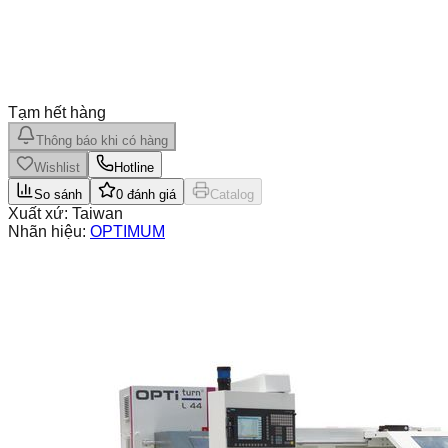
Tạm hết hàng
Thông báo khi có hàng
Wishlist
Hotline
So sánh
0
đánh giá
Catalog
Xuất xứ:
Taiwan
Nhãn hiệu:
OPTIMUM