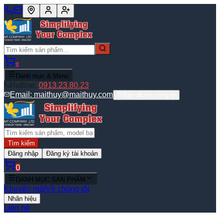
0
Danh mục & Menu
Hotline:
0913.23.80.23
Email:
maithuy@maithuy.com
Bản đồ tới công ty
Tìm kiếm
Đăng nhập
Đăng ký tài khoản
0
DANH MỤC SẢN PHẨM
Khuyến mãi
Về chúng tôi
Nhãn hiệu
Liên hệ