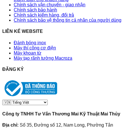
Chính sách vận chuyển - giao nhận
Chính sách bảo hành
Chính sách kiểm hàng, đổi trả
Chính sách bảo vệ thông tin cá nhân của người dùng
LIÊN KẾ WEBSITE
Đánh bóng inox
Máy thí công cơ điện
Máy khoan từ
Máy tạo rãnh tường Macroza
ĐĂNG KÝ
Công ty TNHH Tư Vấn Thương Mai Kỹ Thuật Mai Thủy
Địa chỉ:
Số 35, Đường số 12, Nam Long, Phường Tân