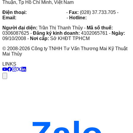
Thuận, Tp Hồ Chí Minh, Việt Nam
Điện thoại:
(028) 38.73.03.73
-
Fax:
(028) 37.733.705
-
Email:
maithuy@maithuy.com
-
Hotline:
0913.23.80.23
Người đại diện:
Trần Thị Thanh Thủy
-
Mã số thuế:
0306087625
-
Đăng ký kinh doanh:
4102065761
-
Ngày:
09/10/2008
-
Nơi cấp:
Sở KHĐT TPHCM
©
2008
-
2026
Công ty TNHH Tư Vấn Thương Mai Kỹ Thuật
Mai Thủy
LINKS