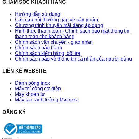
CHĂM SÓC KHÁCH HÀNG
Hướng dẫn sử dụng
Các câu hỏi thường gặp về sản phẩm
Chương trình khuyến mãi đang áp dụng
Hình thức thanh toán - Chính sách bảo mật thông tin
thanh toán cho khách hàng
Chính sách vận chuyển - giao nhận
Chính sách bảo hành
Chính sách kiểm hàng, đổi trả
Chính sách bảo vệ thông tin cá nhân của người dùng
LIÊN KẾ WEBSITE
Đánh bóng inox
Máy thí công cơ điện
Máy khoan từ
Máy tạo rãnh tường Macroza
ĐĂNG KÝ