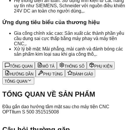
Hệ thống điện an toàn: Sử dụng linh kiện từ các hãng
uy tín như SIEMENS, Schneider với nguồn điều khiển
24V DC an toàn cho người dùng,,.
Ứng dụng tiêu biểu của thương hiệu
Gia công chính xác cao: Sản xuất các thành phần yêu
cầu dung sai cực thấp bằng máy phay và máy tiện
CNC,.
Xử lý bề mặt: Mài phẳng, mài cạnh và đánh bóng các
sản phẩm kim loại sau khi gia công thô,,.
TỔNG QUAN
MÔ TẢ
THÔNG SỐ
PHỤ KIỆN
HƯỚNG DẪN
PHỤ TÙNG
ĐÁNH GIÁ
0
TỔNG QUAN
TỔNG QUAN VỀ SẢN PHẨM
Đầu gắn dao hướng tâm mặt sau cho máy tiện CNC
OPTIturn S 500 351515008
Câu hỏi thường gặp