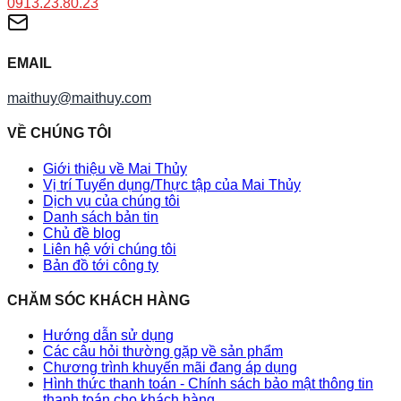
0913.23.80.23
EMAIL
maithuy@maithuy.com
VỀ CHÚNG TÔI
Giới thiệu về Mai Thủy
Vị trí Tuyển dụng/Thực tập của Mai Thủy
Dịch vụ của chúng tôi
Danh sách bản tin
Chủ đề blog
Liên hệ với chúng tôi
Bản đồ tới công ty
CHĂM SÓC KHÁCH HÀNG
Hướng dẫn sử dụng
Các câu hỏi thường gặp về sản phẩm
Chương trình khuyến mãi đang áp dụng
Hình thức thanh toán - Chính sách bảo mật thông tin
thanh toán cho khách hàng