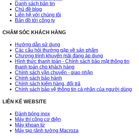
Danh sách bản tin
Chủ đề blog
Liên hệ với chúng tôi
Bản đồ tới công ty
CHĂM SÓC KHÁCH HÀNG
Hướng dẫn sử dụng
Các câu hỏi thường gặp về sản phẩm
Chương trình khuyến mãi đang áp dụng
Hình thức thanh toán - Chính sách bảo mật thông tin
thanh toán cho khách hàng
Chính sách vận chuyển - giao nhận
Chính sách bảo hành
Chính sách kiểm hàng, đổi trả
Chính sách bảo vệ thông tin cá nhân của người dùng
LIÊN KẾ WEBSITE
Đánh bóng inox
Máy thí công cơ điện
Máy khoan từ
Máy tạo rãnh tường Macroza