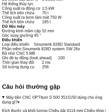
Hệ thống thủy lực
Công suất ra động cơ
1,5 kW
Thể tích bồn chứa
70 l
Công suất ra bơm làm mát
750 W
Thể tích bồn chứa
185 l
Dữ liệu máy
Đường kính mâm cặp
52 mm
Góc xoay giường
45 °
Điều khiển
Loại điều khiển
Sinumerik 828D Standard
Phần mềm Sinumerik 828D system
SW 26x
Bộ nhớ CNC
5 MB
Ghi đè tự động (look ahead)
100
Thời gian thay đổi
2 ms
Số lượng dụng cụ
256
Câu hỏi thường gặp
Máy tiện CNC OPTIturn S 500 3515150 dùng cho ứng
dụng gì?
▾
Kích thước và khối lượng Chiều dài 4114 mm Chiều rộng /