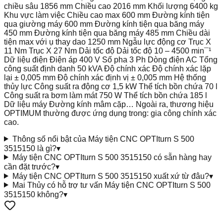
chiều sâu 1856 mm Chiều cao 2016 mm Khối lượng 6400 kg
Khu vực làm việc Chiều cao max 600 mm Đường kính tiện
qua giường máy 600 mm Đường kính tiện qua băng máy
450 mm Đường kính tiện qua băng máy 485 mm Chiều dài
tiện max với ụ thay dao 1250 mm Ngẫu lực động cơ Trục X
11 Nm Trục X 27 Nm Dải tốc độ Dải tốc độ 10 – 4500 min¯¹
Dữ liệu điện Điện áp 400 V Số pha 3 Ph Dòng điện AC Tổng
công suất định danh 50 kVA Độ chính xác Độ chính xác lặp
lại ± 0,005 mm Độ chính xác định vị ± 0,005 mm Hệ thống
thủy lực Công suất ra động cơ 1,5 kW Thể tích bồn chứa 70 l
Công suất ra bơm làm mát 750 W Thể tích bồn chứa 185 l
Dữ liệu máy Đường kính mâm cặp… Ngoài ra, thương hiệu
OPTIMUM thường được ứng dụng trong: gia công chính xác
cao.
Thông số nổi bật của Máy tiện CNC OPTIturn S 500
3515150 là gì?
▾
Máy tiện CNC OPTIturn S 500 3515150 có sẵn hàng hay
cần đặt trước?
▾
Máy tiện CNC OPTIturn S 500 3515150 xuất xứ từ đâu?
▾
Mai Thủy có hỗ trợ tư vấn Máy tiện CNC OPTIturn S 500
3515150 không?
▾