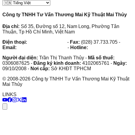
Công ty TNHH Tư Vấn Thương Mai Kỹ Thuật Mai Thủy
Địa chỉ:
Số 35, Đường số 12, Nam Long, Phường Tân
Thuận, Tp Hồ Chí Minh, Việt Nam
Điện thoại:
(028) 38.73.03.73
-
Fax:
(028) 37.733.705
-
Email:
maithuy@maithuy.com
-
Hotline:
0913.23.80.23
Người đại diện:
Trần Thị Thanh Thủy
-
Mã số thuế:
0306087625
-
Đăng ký kinh doanh:
4102065761
-
Ngày:
09/10/2008
-
Nơi cấp:
Sở KHĐT TPHCM
©
2008
-
2026
Công ty TNHH Tư Vấn Thương Mai Kỹ Thuật
Mai Thủy
LINKS