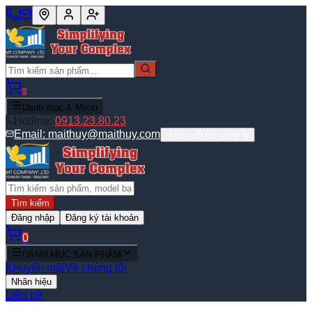
0
Danh mục & Menu
Hotline:
0913.23.80.23
Email:
maithuy@maithuy.com
Bản đồ tới công ty
Tìm kiếm
Đăng nhập
Đăng ký tài khoản
0
DANH MỤC SẢN PHẨM
Khuyến mãi
Về chúng tôi
Nhãn hiệu
Liên hệ