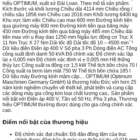
hiệu OPTIMUM, xuất xứ Đài Loan. Theo mô tả sản phẩm:
Kích thước và khối lượng Chiều dài 4114 mm Chiều rộng /
chiều sâu 1856 mm Chiều cao 2016 mm Khối lượng 6400 kg
Khu vực làm việc Chiều cao max 600 mm Đường kính tiện
qua giường máy 600 mm Đường kính tiện qua băng máy
450 mm Đường kính tiện qua băng máy 485 mm Chiều dài
tiện max với ụ thay dao 1250 mm Ngẫu lực động cơ Trục X
11 Nm Trục X 27 Nm Dải tốc độ Dải tốc độ 10 – 4500 min¯¹
Dữ liệu điện Điện áp 400 V Số pha 3 Ph Dòng điện AC Tổng
công suất định danh 50 kVA Độ chính xác Độ chính xác lặp
lại ± 0,005 mm Độ chính xác định vị ± 0,005 mm Hệ thống
thủy lực Công suất ra động cơ 1,5 kW Thể tích bồn chứa 70 l
Công suất ra bơm làm mát 750 W Thể tích bồn chứa 185 l
Dữ liệu máy Đường kính mâm cặp… OPTIMUM (Optimum
Maschinen Germany GmbH) là thương hiệu Đức với hơn 25
năm kinh nghiệm chuyên về thiết kế, phát triển và cung cấp
các dòng máy gia công kim loại chất lượng cao,. Sản phẩm
nổi bật với Điện áp 400 V, Tần số 50 Hz, Pha 3 pha. Thương
hiệu OPTIMUM thường được dùng cho gia công chính xác
cao.
Điểm nổi bật của thương hiệu
Độ chính xác đạt chuẩn: Độ đảo đồng tâm của trục
chính được đảm bảo ở mức cực thấp (ví dụ ≤0.015 mm