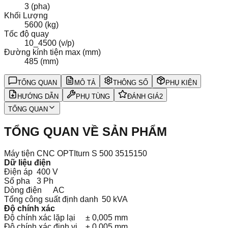
3 (pha)
Khối Lượng
5600 (kg)
Tốc độ quay
10_4500 (v/p)
Đường kính tiện max (mm)
485 (mm)
TỔNG QUAN
MÔ TẢ
THÔNG SỐ
PHỤ KIỆN
HƯỚNG DẪN
PHỤ TÙNG
ĐÁNH GIÁ
2
TỔNG QUAN
TỔNG QUAN VỀ SẢN PHẨM
Máy tiện CNC OPTIturn S 500 3515150
Dữ liệu điện
Điện áp
400 V
Số pha
3 Ph
Dòng điện
AC
Tổng công suất định danh
50 kVA
Độ chính xác
Độ chính xác lặp lại
± 0,005 mm
Độ chính xác định vị
± 0,005 mm