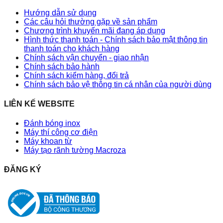
Hướng dẫn sử dụng
Các câu hỏi thường gặp về sản phẩm
Chương trình khuyến mãi đang áp dụng
Hình thức thanh toán - Chính sách bảo mật thông tin
thanh toán cho khách hàng
Chính sách vận chuyển - giao nhận
Chính sách bảo hành
Chính sách kiểm hàng, đổi trả
Chính sách bảo vệ thông tin cá nhân của người dùng
LIÊN KẾ WEBSITE
Đánh bóng inox
Máy thí công cơ điện
Máy khoan từ
Máy tạo rãnh tường Macroza
ĐĂNG KÝ