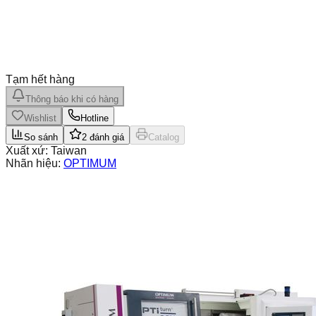
Tạm hết hàng
Thông báo khi có hàng
Wishlist
Hotline
So sánh
2
đánh giá
Catalog
Xuất xứ:
Taiwan
Nhãn hiệu:
OPTIMUM