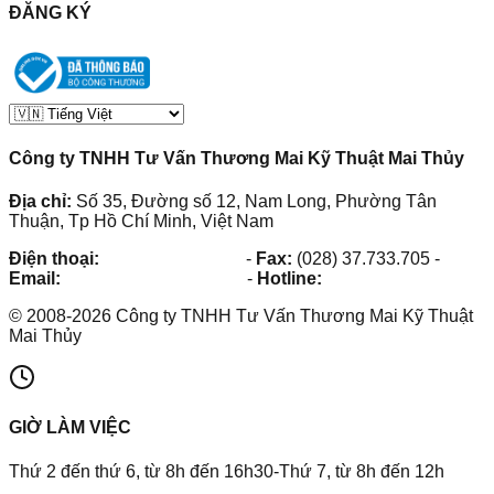
ĐĂNG KÝ
Công ty TNHH Tư Vấn Thương Mai Kỹ Thuật Mai Thủy
Địa chỉ:
Số 35, Đường số 12, Nam Long, Phường Tân
Thuận, Tp Hồ Chí Minh, Việt Nam
Điện thoại:
(028) 38.73.03.73
-
Fax:
(028) 37.733.705
-
Email:
maithuy@maithuy.com
-
Hotline:
0913.23.80.23
©
2008
-
2026
Công ty TNHH Tư Vấn Thương Mai Kỹ Thuật
Mai Thủy
GIỜ LÀM VIỆC
Thứ 2 đến thứ 6, từ 8h đến 16h30-Thứ 7, từ 8h đến 12h