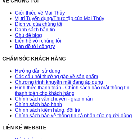
VỀ CHÚNG TÔI
Giới thiệu về Mai Thủy
Vị trí Tuyển dụng/Thực tập của Mai Thủy
Dịch vụ của chúng tôi
Danh sách bản tin
Chủ đề blog
Liên hệ với chúng tôi
Bản đồ tới công ty
CHĂM SÓC KHÁCH HÀNG
Hướng dẫn sử dụng
Các câu hỏi thường gặp về sản phẩm
Chương trình khuyến mãi đang áp dụng
Hình thức thanh toán - Chính sách bảo mật thông tin
thanh toán cho khách hàng
Chính sách vận chuyển - giao nhận
Chính sách bảo hành
Chính sách kiểm hàng, đổi trả
Chính sách bảo vệ thông tin cá nhân của người dùng
LIÊN KẾ WEBSITE