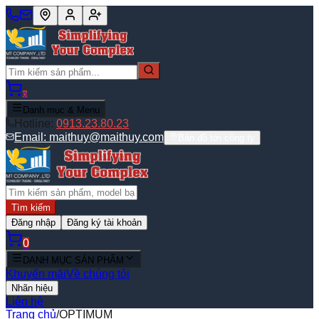
0
Danh mục & Menu
Hotline:
0913.23.80.23
Email:
maithuy@maithuy.com
Bản đồ tới công ty
Tìm kiếm
Đăng nhập
Đăng ký tài khoản
0
DANH MỤC SẢN PHẨM
Khuyến mãi
Về chúng tôi
Nhãn hiệu
Liên hệ
Trang chủ
/
OPTIMUM