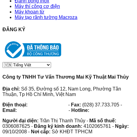
Đánh bóng inox
Máy thí công cơ điện
Máy khoan từ
Máy tạo rãnh tường Macroza
ĐĂNG KÝ
Công ty TNHH Tư Vấn Thương Mai Kỹ Thuật Mai Thủy
Địa chỉ:
Số 35, Đường số 12, Nam Long, Phường Tân
Thuận, Tp Hồ Chí Minh, Việt Nam
Điện thoại:
(028) 38.73.03.73
-
Fax:
(028) 37.733.705
-
Email:
maithuy@maithuy.com
-
Hotline:
0913.23.80.23
Người đại diện:
Trần Thị Thanh Thủy
-
Mã số thuế:
0306087625
-
Đăng ký kinh doanh:
4102065761
-
Ngày:
09/10/2008
-
Nơi cấp:
Sở KHĐT TPHCM