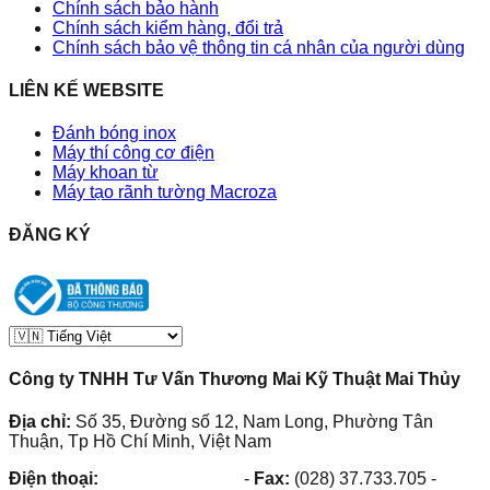
Chính sách bảo hành
Chính sách kiểm hàng, đổi trả
Chính sách bảo vệ thông tin cá nhân của người dùng
LIÊN KẾ WEBSITE
Đánh bóng inox
Máy thí công cơ điện
Máy khoan từ
Máy tạo rãnh tường Macroza
ĐĂNG KÝ
Công ty TNHH Tư Vấn Thương Mai Kỹ Thuật Mai Thủy
Địa chỉ:
Số 35, Đường số 12, Nam Long, Phường Tân
Thuận, Tp Hồ Chí Minh, Việt Nam
Điện thoại:
(028) 38.73.03.73
-
Fax:
(028) 37.733.705
-