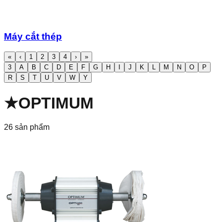
Máy cắt thép
«
‹
1
2
3
4
›
»
3
A
B
C
D
E
F
G
H
I
J
K
L
M
N
O
P
R
S
T
U
V
W
Y
★
OPTIMUM
26
sản phẩm