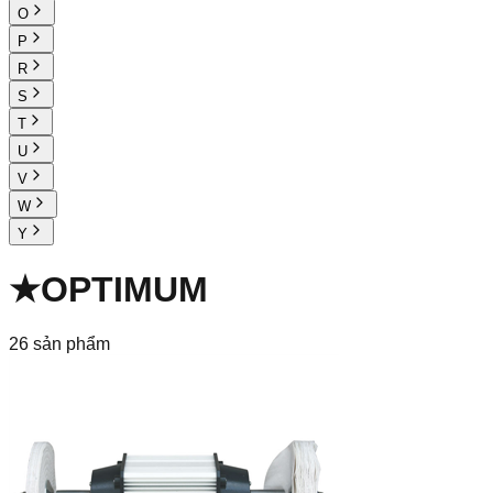
O
P
R
S
T
U
V
W
Y
★
OPTIMUM
26
sản phẩm