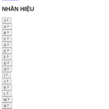
NHÃN HIỆU
3
A
B
C
D
E
F
G
H
I
J
K
L
M
N