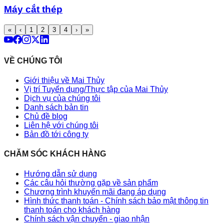
Máy cắt thép
«
‹
1
2
3
4
›
»
VỀ CHÚNG TÔI
Giới thiệu về Mai Thủy
Vị trí Tuyển dụng/Thực tập của Mai Thủy
Dịch vụ của chúng tôi
Danh sách bản tin
Chủ đề blog
Liên hệ với chúng tôi
Bản đồ tới công ty
CHĂM SÓC KHÁCH HÀNG
Hướng dẫn sử dụng
Các câu hỏi thường gặp về sản phẩm
Chương trình khuyến mãi đang áp dụng
Hình thức thanh toán - Chính sách bảo mật thông tin
thanh toán cho khách hàng
Chính sách vận chuyển - giao nhận