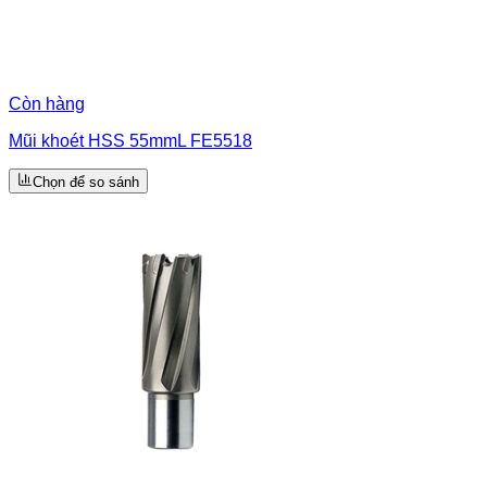
Còn hàng
Mũi khoét HSS 55mmL FE5518
Chọn để so sánh