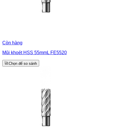
Còn hàng
Mũi khoét HSS 55mmL FE5520
Chọn để so sánh