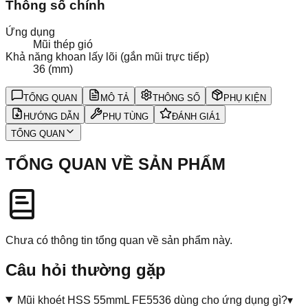
Thông số chính
Ứng dụng
Mũi thép gió
Khả năng khoan lấy lõi (gắn mũi trực tiếp)
36 (mm)
TỔNG QUAN
MÔ TẢ
THÔNG SỐ
PHỤ KIỆN
HƯỚNG DẪN
PHỤ TÙNG
ĐÁNH GIÁ
1
TỔNG QUAN
TỔNG QUAN VỀ SẢN PHẨM
Chưa có thông tin tổng quan về sản phẩm này.
Câu hỏi thường gặp
Mũi khoét HSS 55mmL FE5536 dùng cho ứng dụng gì?
▾