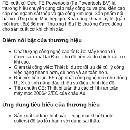
FE, xuất xứ Đức. FE Powertools (Fe Powertools BV) là
thương hiệu chuyên cung cấp máy công cụ và phụ kiện cao
cấp cho ngành sắt thép và gia công kim loại. Sản phẩm nổi
bật với Ứng dụng Mũi thép gió, Khả năng khoan lấy lõi (gắn
mũi trực tiếp) 36 mm. Thương hiệu FE thường được dùng
cho sản xuất cơ khí chính xác.
Điểm nổi bật của thương hiệu
Chất lượng công nghệ cao từ Đức: Máy khoan từ
được sản xuất tại Đức, cho độ bền và độ chính xác cơ
khí cao.
Giảm tải công việc: Thiết bị được tối ưu để xử lý công
việc nặng nhanh hơn, dễ hơn và an toàn hơn.
Đổi mới liên tục: FE cập nhật công nghệ mới như dòng
RL X có tính năng đảo chiều và điều chỉnh tốc độ.
Tiêu chuẩn CE: Thiết bị tuân thủ các chỉ thị an toàn
máy móc 2006/42/EC của châu Âu.
Ứng dụng tiêu biểu của thương hiệu
Sản xuất cơ khí chính xác: Dùng mũi khoét (hole
cutters) để tạo lỗ nhanh với dung sai thấp.