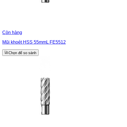
Còn hàng
Mũi khoét HSS 55mmL FE5512
Chọn để so sánh