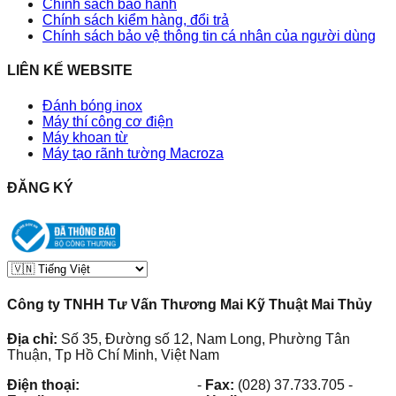
Chính sách bảo hành
Chính sách kiểm hàng, đổi trả
Chính sách bảo vệ thông tin cá nhân của người dùng
LIÊN KẾ WEBSITE
Đánh bóng inox
Máy thí công cơ điện
Máy khoan từ
Máy tạo rãnh tường Macroza
ĐĂNG KÝ
Công ty TNHH Tư Vấn Thương Mai Kỹ Thuật Mai Thủy
Địa chỉ:
Số 35, Đường số 12, Nam Long, Phường Tân
Thuận, Tp Hồ Chí Minh, Việt Nam
Điện thoại:
(028) 38.73.03.73
-
Fax:
(028) 37.733.705
-