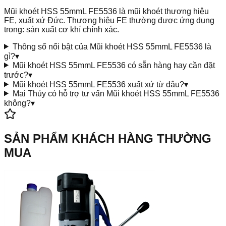
Mũi khoét HSS 55mmL FE5536 là mũi khoét thương hiệu
FE, xuất xứ Đức. Thương hiệu FE thường được ứng dụng
trong: sản xuất cơ khí chính xác.
Thông số nổi bật của Mũi khoét HSS 55mmL FE5536 là
gì?
▾
Mũi khoét HSS 55mmL FE5536 có sẵn hàng hay cần đặt
trước?
▾
Mũi khoét HSS 55mmL FE5536 xuất xứ từ đâu?
▾
Mai Thủy có hỗ trợ tư vấn Mũi khoét HSS 55mmL FE5536
không?
▾
SẢN PHẨM KHÁCH HÀNG THƯỜNG
MUA