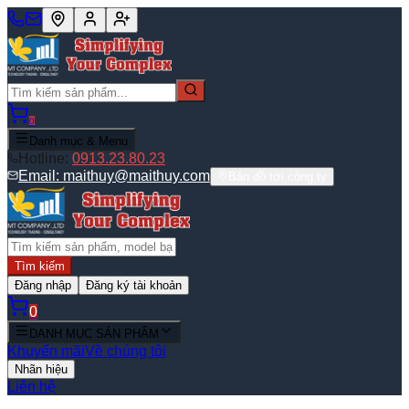
0
Danh mục & Menu
Hotline:
0913.23.80.23
Email:
maithuy@maithuy.com
Bản đồ tới công ty
Tìm kiếm
Đăng nhập
Đăng ký tài khoản
0
DANH MỤC SẢN PHẨM
Khuyến mãi
Về chúng tôi
Nhãn hiệu
Liên hệ