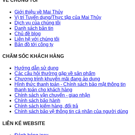
VỀ CHÚNG TÔI
Giới thiệu về Mai Thủy
Vị trí Tuyển dụng/Thực tập của Mai Thủy
Dịch vụ của chúng tôi
Danh sách bản tin
Chủ đề blog
Liên hệ với chúng tôi
Bản đồ tới công ty
CHĂM SÓC KHÁCH HÀNG
Hướng dẫn sử dụng
Các câu hỏi thường gặp về sản phẩm
Chương trình khuyến mãi đang áp dụng
Hình thức thanh toán - Chính sách bảo mật thông tin
thanh toán cho khách hàng
Chính sách vận chuyển - giao nhận
Chính sách bảo hành
Chính sách kiểm hàng, đổi trả
Chính sách bảo vệ thông tin cá nhân của người dùng
LIÊN KẾ WEBSITE