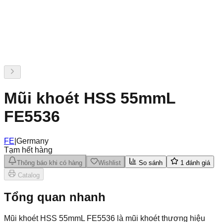
Mũi khoét HSS 55mmL
FE5536
FE
|
Germany
Tạm hết hàng
Thông báo khi có hàng
Wishlist
So sánh
1
đánh giá
Catalog
Tổng quan nhanh
Mũi khoét HSS 55mmL FE5536 là mũi khoét thương hiệu