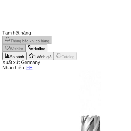
Tạm hết hàng
Thông báo khi có hàng
Wishlist
Hotline
So sánh
1
đánh giá
Catalog
Xuất xứ:
Germany
Nhãn hiệu:
FE