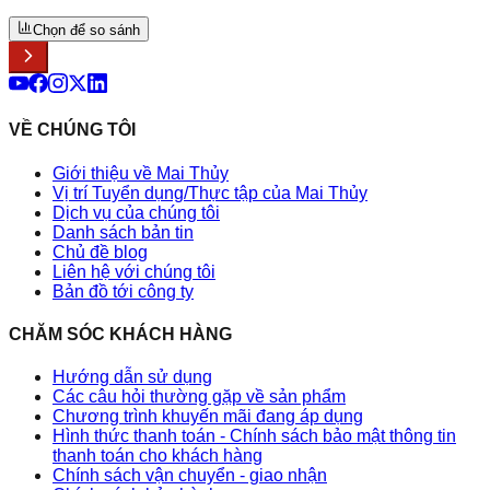
Chọn để so sánh
VỀ CHÚNG TÔI
Giới thiệu về Mai Thủy
Vị trí Tuyển dụng/Thực tập của Mai Thủy
Dịch vụ của chúng tôi
Danh sách bản tin
Chủ đề blog
Liên hệ với chúng tôi
Bản đồ tới công ty
CHĂM SÓC KHÁCH HÀNG
Hướng dẫn sử dụng
Các câu hỏi thường gặp về sản phẩm
Chương trình khuyến mãi đang áp dụng
Hình thức thanh toán - Chính sách bảo mật thông tin
thanh toán cho khách hàng
Chính sách vận chuyển - giao nhận