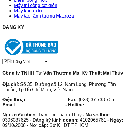
Đánh bóng inox
Máy thí công cơ điện
Máy khoan từ
Máy tạo rãnh tường Macroza
ĐĂNG KÝ
Công ty TNHH Tư Vấn Thương Mai Kỹ Thuật Mai Thủy
Địa chỉ:
Số 35, Đường số 12, Nam Long, Phường Tân
Thuận, Tp Hồ Chí Minh, Việt Nam
Điện thoại:
(028) 38.73.03.73
-
Fax:
(028) 37.733.705
-
Email:
maithuy@maithuy.com
-
Hotline:
0913.23.80.23
Người đại diện:
Trần Thị Thanh Thủy
-
Mã số thuế:
0306087625
-
Đăng ký kinh doanh:
4102065761
-
Ngày:
09/10/2008
-
Nơi cấp:
Sở KHĐT TPHCM