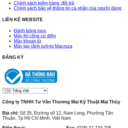
Chính sách kiểm hàng, đổi trả
Chính sách bảo vệ thông tin cá nhân của người dùng
LIÊN KẾ WEBSITE
Đánh bóng inox
Máy thí công cơ điện
Máy khoan từ
Máy tạo rãnh tường Macroza
ĐĂNG KÝ
Công ty TNHH Tư Vấn Thương Mai Kỹ Thuật Mai Thủy
Địa chỉ:
Số 35, Đường số 12, Nam Long, Phường Tân
Thuận, Tp Hồ Chí Minh, Việt Nam
Điện thoại:
(028) 38.73.03.73
-
Fax:
(028) 37.733.705
-