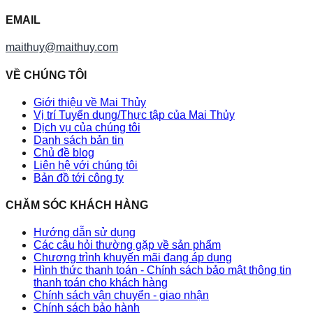
EMAIL
maithuy@maithuy.com
VỀ CHÚNG TÔI
Giới thiệu về Mai Thủy
Vị trí Tuyển dụng/Thực tập của Mai Thủy
Dịch vụ của chúng tôi
Danh sách bản tin
Chủ đề blog
Liên hệ với chúng tôi
Bản đồ tới công ty
CHĂM SÓC KHÁCH HÀNG
Hướng dẫn sử dụng
Các câu hỏi thường gặp về sản phẩm
Chương trình khuyến mãi đang áp dụng
Hình thức thanh toán - Chính sách bảo mật thông tin
thanh toán cho khách hàng
Chính sách vận chuyển - giao nhận
Chính sách bảo hành