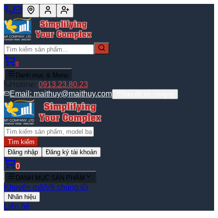
0
Danh mục & Menu
Hotline:
0913.23.80.23
Email:
maithuy@maithuy.com
Bản đồ tới công ty
Tìm kiếm
Đăng nhập
Đăng ký tài khoản
0
DANH MỤC SẢN PHẨM
Khuyến mãi
Về chúng tôi
Nhãn hiệu
Liên hệ