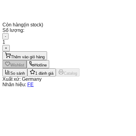
Còn hàng
(in stock)
Số lượng:
-
1
+
Thêm vào giỏ hàng
Wishlist
Hotline
So sánh
1
đánh giá
Catalog
Xuất xứ:
Germany
Nhãn hiệu:
FE