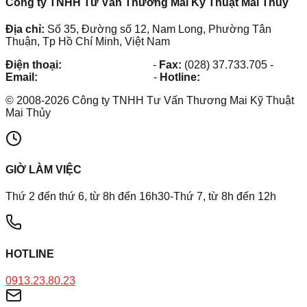
Công ty TNHH Tư Vấn Thương Mai Kỹ Thuật Mai Thủy
Địa chỉ:
Số 35, Đường số 12, Nam Long, Phường Tân
Thuận, Tp Hồ Chí Minh, Việt Nam
Điện thoại:
(028) 38.73.03.73
-
Fax:
(028) 37.733.705
-
Email:
maithuy@maithuy.com
-
Hotline:
0913.23.80.23
©
2008
-
2026
Công ty TNHH Tư Vấn Thương Mai Kỹ Thuật
Mai Thủy
GIỜ LÀM VIỆC
Thứ 2 đến thứ 6, từ 8h đến 16h30-Thứ 7, từ 8h đến 12h
HOTLINE
0913.23.80.23