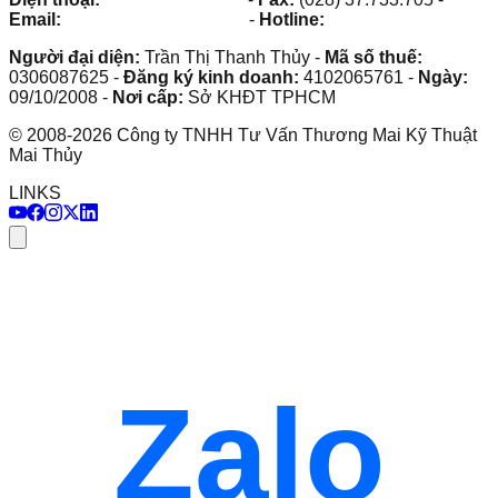
Email:
maithuy@maithuy.com
-
Hotline:
0913.23.80.23
Người đại diện:
Trần Thị Thanh Thủy
-
Mã số thuế:
0306087625
-
Đăng ký kinh doanh:
4102065761
-
Ngày:
09/10/2008
-
Nơi cấp:
Sở KHĐT TPHCM
©
2008
-
2026
Công ty TNHH Tư Vấn Thương Mai Kỹ Thuật
Mai Thủy
LINKS
Zalo