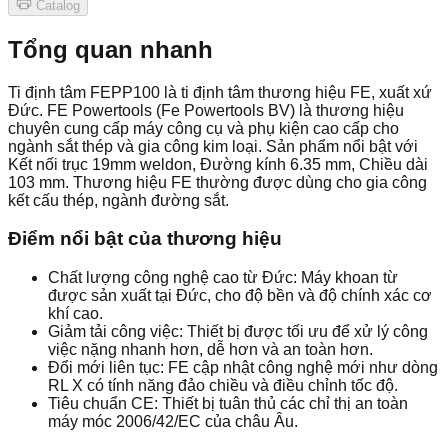
Catalog
Tổng quan nhanh
Ti định tâm FEPP100 là ti định tâm thương hiệu FE, xuất xứ
Đức. FE Powertools (Fe Powertools BV) là thương hiệu
chuyên cung cấp máy công cụ và phụ kiện cao cấp cho
ngành sắt thép và gia công kim loại. Sản phẩm nổi bật với
Kết nối trục 19mm weldon, Đường kính 6.35 mm, Chiều dài
103 mm. Thương hiệu FE thường được dùng cho gia công
kết cấu thép, ngành đường sắt.
Điểm nổi bật của thương hiệu
Chất lượng công nghệ cao từ Đức: Máy khoan từ
được sản xuất tại Đức, cho độ bền và độ chính xác cơ
khí cao.
Giảm tải công việc: Thiết bị được tối ưu để xử lý công
việc nặng nhanh hơn, dễ hơn và an toàn hơn.
Đổi mới liên tục: FE cập nhật công nghệ mới như dòng
RL X có tính năng đảo chiều và điều chỉnh tốc độ.
Tiêu chuẩn CE: Thiết bị tuân thủ các chỉ thị an toàn
máy móc 2006/42/EC của châu Âu.