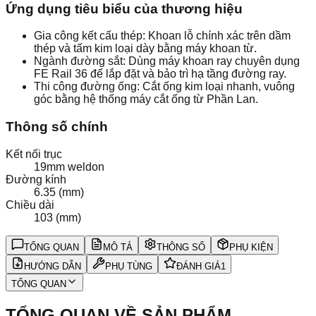
Ứng dụng tiêu biểu của thương hiệu
Gia công kết cấu thép: Khoan lỗ chính xác trên dầm
thép và tấm kim loại dày bằng máy khoan từ.
Ngành đường sắt: Dùng máy khoan ray chuyên dụng
FE Rail 36 để lắp đặt và bảo trì hạ tầng đường ray.
Thi công đường ống: Cắt ống kim loại nhanh, vuông
góc bằng hệ thống máy cắt ống từ Phần Lan.
Thông số chính
Kết nối trục
19mm weldon
Đường kính
6.35 (mm)
Chiều dài
103 (mm)
TỔNG QUAN
MÔ TẢ
THÔNG SỐ
PHỤ KIỆN
HƯỚNG DẪN
PHỤ TÙNG
ĐÁNH GIÁ
1
TỔNG QUAN
TỔNG QUAN VỀ SẢN PHẨM