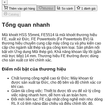
+
Thêm vào giỏ hàng
Wishlist
So sánh
1
đánh giá
Catalog
Tổng quan nhanh
Mũi khoét HSS 55mmL FE5514 là mũi khoét thương hiệu
FE, xuất xứ Đức. FE Powertools (Fe Powertools BV) là
thương hiệu chuyên cung cấp máy công cụ và phụ kiện cao
cấp cho ngành sắt thép và gia công kim loại. Sản phẩm nổi
bật với Ứng dụng Mũi thép gió, Khả năng khoan lấy lõi (gắn
mũi trực tiếp) 14 mm. Thương hiệu FE thường được dùng
cho sản xuất cơ khí chính xác.
Điểm nổi bật của thương hiệu
Chất lượng công nghệ cao từ Đức: Máy khoan từ
được sản xuất tại Đức, cho độ bền và độ chính xác cơ
khí cao.
Giảm tải công việc: Thiết bị được tối ưu để xử lý công
việc nặng nhanh hơn, dễ hơn và an toàn hơn.
Đổi mới liên tục: FE cập nhật công nghệ mới như dòng
RL X có tính năng đảo chiều và điều chỉnh tốc độ.