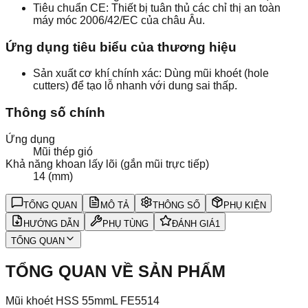
Tiêu chuẩn CE: Thiết bị tuân thủ các chỉ thị an toàn
máy móc 2006/42/EC của châu Âu.
Ứng dụng tiêu biểu của thương hiệu
Sản xuất cơ khí chính xác: Dùng mũi khoét (hole
cutters) để tạo lỗ nhanh với dung sai thấp.
Thông số chính
Ứng dụng
Mũi thép gió
Khả năng khoan lấy lõi (gắn mũi trực tiếp)
14 (mm)
TỔNG QUAN
MÔ TẢ
THÔNG SỐ
PHỤ KIỆN
HƯỚNG DẪN
PHỤ TÙNG
ĐÁNH GIÁ
1
TỔNG QUAN
TỔNG QUAN VỀ SẢN PHẨM
Mũi khoét HSS 55mmL FE5514