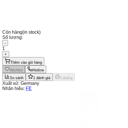
Còn hàng
(in stock)
Số lượng:
-
1
+
Thêm vào giỏ hàng
Wishlist
Hotline
So sánh
1
đánh giá
Catalog
Xuất xứ:
Germany
Nhãn hiệu:
FE