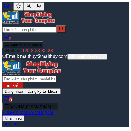
0
Danh mục & Menu
Hotline:
0913.23.80.23
Email:
maithuy@maithuy.com
Bản đồ tới công ty
Tìm kiếm
Đăng nhập
Đăng ký tài khoản
0
DANH MỤC SẢN PHẨM
Khuyến mãi
Về chúng tôi
Nhãn hiệu
Liên hệ