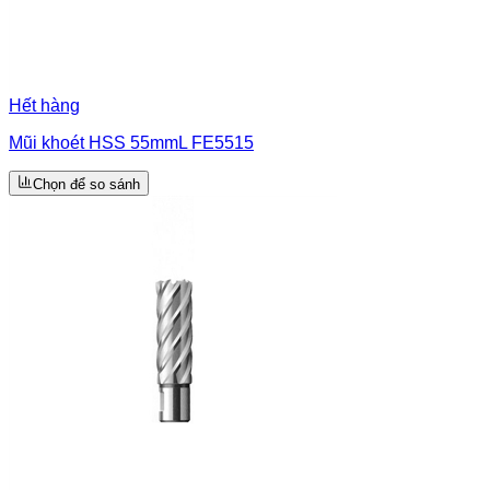
Hết hàng
Mũi khoét HSS 55mmL FE5515
Chọn để so sánh