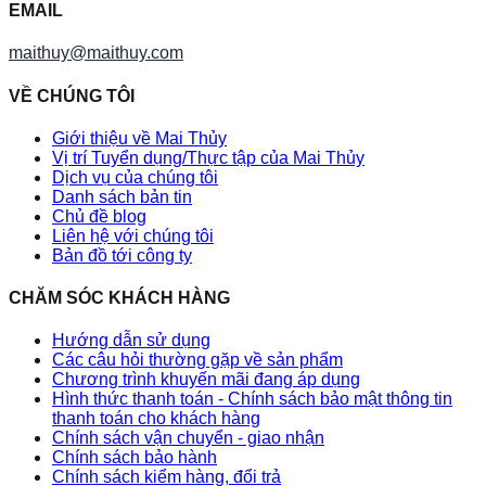
EMAIL
maithuy@maithuy.com
VỀ CHÚNG TÔI
Giới thiệu về Mai Thủy
Vị trí Tuyển dụng/Thực tập của Mai Thủy
Dịch vụ của chúng tôi
Danh sách bản tin
Chủ đề blog
Liên hệ với chúng tôi
Bản đồ tới công ty
CHĂM SÓC KHÁCH HÀNG
Hướng dẫn sử dụng
Các câu hỏi thường gặp về sản phẩm
Chương trình khuyến mãi đang áp dụng
Hình thức thanh toán - Chính sách bảo mật thông tin
thanh toán cho khách hàng
Chính sách vận chuyển - giao nhận
Chính sách bảo hành
Chính sách kiểm hàng, đổi trả