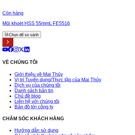
Còn hàng
Mũi khoét HSS 55mmL FE5516
Chọn để so sánh
VỀ CHÚNG TÔI
Giới thiệu về Mai Thủy
Vị trí Tuyển dụng/Thực tập của Mai Thủy
Dịch vụ của chúng tôi
Danh sách bản tin
Chủ đề blog
Liên hệ với chúng tôi
Bản đồ tới công ty
CHĂM SÓC KHÁCH HÀNG
Hướng dẫn sử dụng