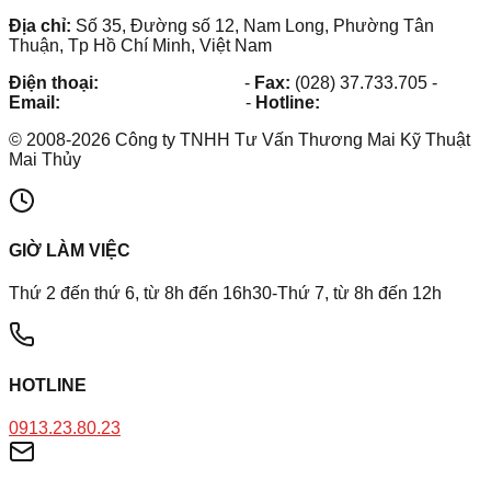
Địa chỉ:
Số 35, Đường số 12, Nam Long, Phường Tân
Thuận, Tp Hồ Chí Minh, Việt Nam
Điện thoại:
(028) 38.73.03.73
-
Fax:
(028) 37.733.705
-
Email:
maithuy@maithuy.com
-
Hotline:
0913.23.80.23
©
2008
-
2026
Công ty TNHH Tư Vấn Thương Mai Kỹ Thuật
Mai Thủy
GIỜ LÀM VIỆC
Thứ 2 đến thứ 6, từ 8h đến 16h30-Thứ 7, từ 8h đến 12h
HOTLINE
0913.23.80.23