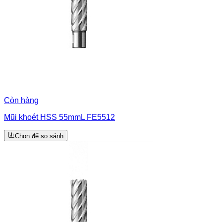
Còn hàng
Mũi khoét HSS 55mmL FE5512
Chọn để so sánh