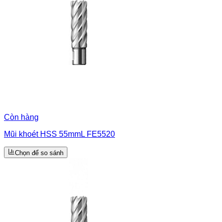
Còn hàng
Mũi khoét HSS 55mmL FE5520
Chọn để so sánh