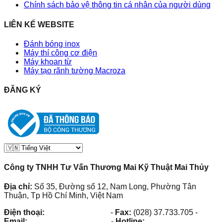
Chính sách bảo vệ thông tin cá nhân của người dùng
LIÊN KẾ WEBSITE
Đánh bóng inox
Máy thí công cơ điện
Máy khoan từ
Máy tạo rãnh tường Macroza
ĐĂNG KÝ
Công ty TNHH Tư Vấn Thương Mai Kỹ Thuật Mai Thủy
Địa chỉ:
Số 35, Đường số 12, Nam Long, Phường Tân
Thuận, Tp Hồ Chí Minh, Việt Nam
Điện thoại:
(028) 38.73.03.73
-
Fax:
(028) 37.733.705
-
Email:
maithuy@maithuy.com
-
Hotline:
0913.23.80.23