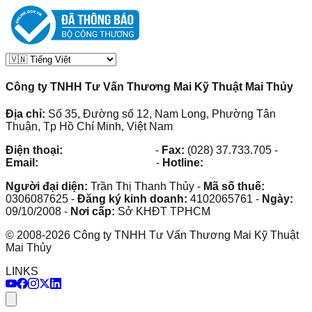
Công ty TNHH Tư Vấn Thương Mai Kỹ Thuật Mai Thủy
Địa chỉ:
Số 35, Đường số 12, Nam Long, Phường Tân
Thuận, Tp Hồ Chí Minh, Việt Nam
Điện thoại:
(028) 38.73.03.73
-
Fax:
(028) 37.733.705
-
Email:
maithuy@maithuy.com
-
Hotline:
0913.23.80.23
Người đại diện:
Trần Thị Thanh Thủy
-
Mã số thuế:
0306087625
-
Đăng ký kinh doanh:
4102065761
-
Ngày:
09/10/2008
-
Nơi cấp:
Sở KHĐT TPHCM
©
2008
-
2026
Công ty TNHH Tư Vấn Thương Mai Kỹ Thuật
Mai Thủy
LINKS