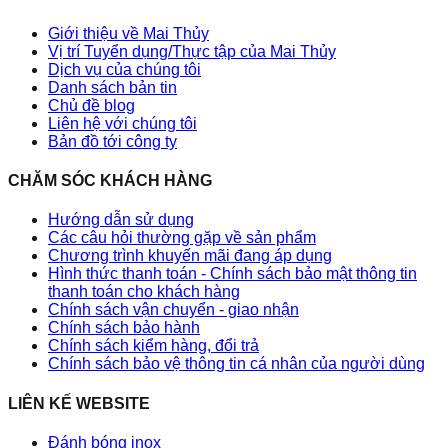
Giới thiệu về Mai Thủy
Vị trí Tuyển dụng/Thực tập của Mai Thủy
Dịch vụ của chúng tôi
Danh sách bản tin
Chủ đề blog
Liên hệ với chúng tôi
Bản đồ tới công ty
CHĂM SÓC KHÁCH HÀNG
Hướng dẫn sử dụng
Các câu hỏi thường gặp về sản phẩm
Chương trình khuyến mãi đang áp dụng
Hình thức thanh toán - Chính sách bảo mật thông tin
thanh toán cho khách hàng
Chính sách vận chuyển - giao nhận
Chính sách bảo hành
Chính sách kiểm hàng, đổi trả
Chính sách bảo vệ thông tin cá nhân của người dùng
LIÊN KẾ WEBSITE
Đánh bóng inox