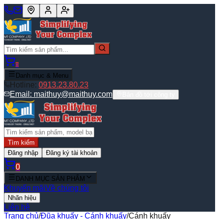
0
Danh mục & Menu
Hotline:
0913.23.80.23
Email:
maithuy@maithuy.com
Bản đồ tới công ty
Tìm kiếm
Đăng nhập
Đăng ký tài khoản
0
DANH MỤC SẢN PHẨM
Khuyến mãi
Về chúng tôi
Nhãn hiệu
Liên hệ
Trang chủ
/
Đũa khuấy - Cánh khuấy
/
Cánh khuấy