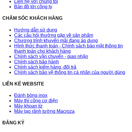
Liên hệ với chúng tôi
Bản đồ tới công ty
CHĂM SÓC KHÁCH HÀNG
Hướng dẫn sử dụng
Các câu hỏi thường gặp về sản phẩm
Chương trình khuyến mãi đang áp dụng
Hình thức thanh toán - Chính sách bảo mật thông tin
thanh toán cho khách hàng
Chính sách vận chuyển - giao nhận
Chính sách bảo hành
Chính sách kiểm hàng, đổi trả
Chính sách bảo vệ thông tin cá nhân của người dùng
LIÊN KẾ WEBSITE
Đánh bóng inox
Máy thí công cơ điện
Máy khoan từ
Máy tạo rãnh tường Macroza
ĐĂNG KÝ