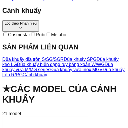
Cánh khuấy
Lọc theo
Nhãn hiệu
Cosmostar
Rubi
Metabo
SẢN PHẨM LIÊN QUAN
Đũa khuấy đĩa tròn S/SG/SGR
Đũa khuấy SPG
Đũa khuấy
keo LG
Đũa khuấy biên dạng ruy băng xoắn W/WG
Đũa
khuấy vữa M/MG series
Đũa khuấy vữa inox MGV
Đũa khuấy
tròn R/RG
Cánh khuấy
★
CÁC MODEL CỦA
CÁNH
KHUẤY
21
model