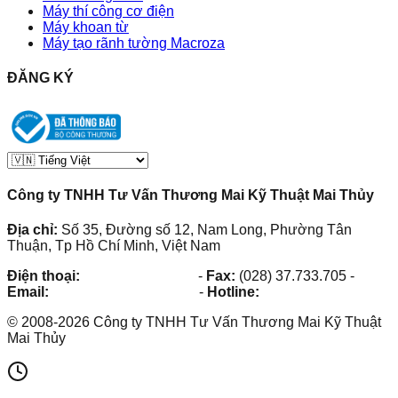
Máy thí công cơ điện
Máy khoan từ
Máy tạo rãnh tường Macroza
ĐĂNG KÝ
Công ty TNHH Tư Vấn Thương Mai Kỹ Thuật Mai Thủy
Địa chỉ:
Số 35, Đường số 12, Nam Long, Phường Tân
Thuận, Tp Hồ Chí Minh, Việt Nam
Điện thoại:
(028) 38.73.03.73
-
Fax:
(028) 37.733.705
-
Email:
maithuy@maithuy.com
-
Hotline:
0913.23.80.23
©
2008
-
2026
Công ty TNHH Tư Vấn Thương Mai Kỹ Thuật
Mai Thủy