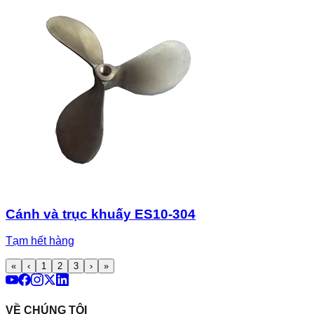
Cánh và trục khuấy ES10-304
Tạm hết hàng
«
‹
1
2
3
›
»
VỀ CHÚNG TÔI