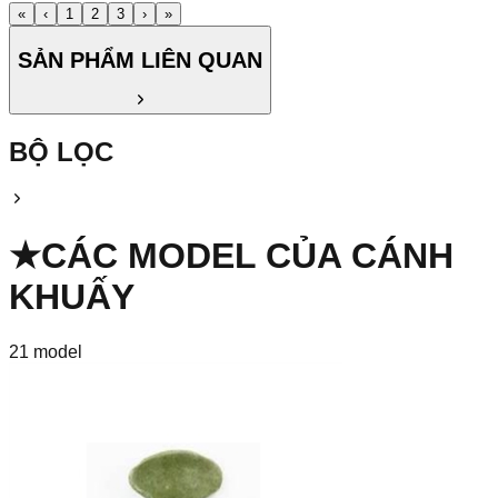
«
‹
1
2
3
›
»
SẢN PHẨM LIÊN QUAN
BỘ LỌC
★
CÁC MODEL CỦA
CÁNH
KHUẤY
21
model