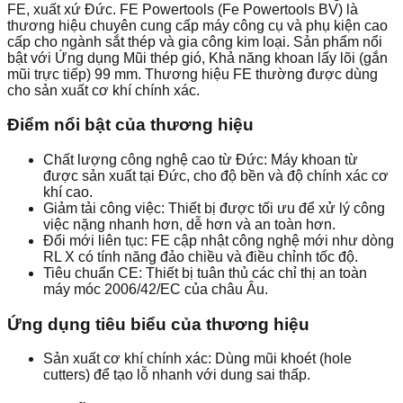
FE, xuất xứ Đức. FE Powertools (Fe Powertools BV) là
thương hiệu chuyên cung cấp máy công cụ và phụ kiện cao
cấp cho ngành sắt thép và gia công kim loại. Sản phẩm nổi
bật với Ứng dụng Mũi thép gió, Khả năng khoan lấy lõi (gắn
mũi trực tiếp) 99 mm. Thương hiệu FE thường được dùng
cho sản xuất cơ khí chính xác.
Điểm nổi bật của thương hiệu
Chất lượng công nghệ cao từ Đức: Máy khoan từ
được sản xuất tại Đức, cho độ bền và độ chính xác cơ
khí cao.
Giảm tải công việc: Thiết bị được tối ưu để xử lý công
việc nặng nhanh hơn, dễ hơn và an toàn hơn.
Đổi mới liên tục: FE cập nhật công nghệ mới như dòng
RL X có tính năng đảo chiều và điều chỉnh tốc độ.
Tiêu chuẩn CE: Thiết bị tuân thủ các chỉ thị an toàn
máy móc 2006/42/EC của châu Âu.
Ứng dụng tiêu biểu của thương hiệu
Sản xuất cơ khí chính xác: Dùng mũi khoét (hole
cutters) để tạo lỗ nhanh với dung sai thấp.