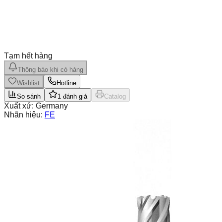
Tạm hết hàng
Thông báo khi có hàng
Wishlist
Hotline
So sánh
1
đánh giá
Catalog
Xuất xứ:
Germany
Nhãn hiệu:
FE