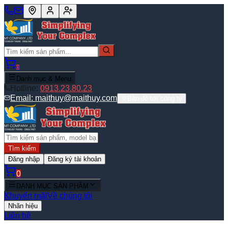
0
Danh mục & Menu
Hotline:
0913.23.80.23
Email:
maithuy@maithuy.com
Bản đồ tới công ty
Tìm kiếm
Đăng nhập
Đăng ký tài khoản
0
DANH MỤC SẢN PHẨM
Khuyến mãi
Về chúng tôi
Nhãn hiệu
Liên hệ