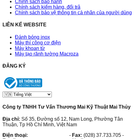
Chính sách bảo hành
Chính sách kiểm hàng, đổi trả
Chính sách bảo vệ thông tin cá nhân của người dùng
LIÊN KẾ WEBSITE
Đánh bóng inox
Máy thí công cơ điện
Máy khoan từ
Máy tạo rãnh tường Macroza
ĐĂNG KÝ
Công ty TNHH Tư Vấn Thương Mai Kỹ Thuật Mai Thủy
Địa chỉ:
Số 35, Đường số 12, Nam Long, Phường Tân
Thuận, Tp Hồ Chí Minh, Việt Nam
Điện thoại:
(028) 38.73.03.73
-
Fax:
(028) 37.733.705
-