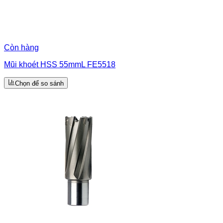
Còn hàng
Mũi khoét HSS 55mmL FE5518
Chọn để so sánh