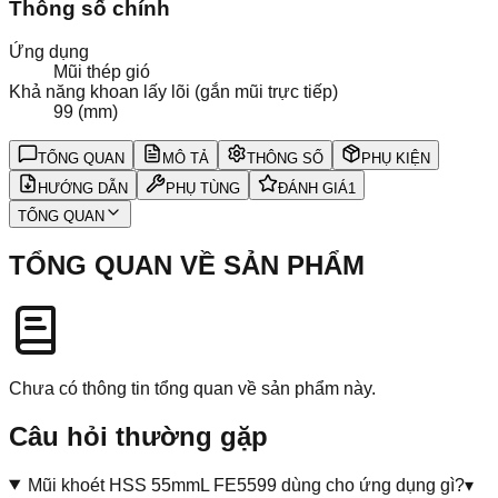
Thông số chính
Ứng dụng
Mũi thép gió
Khả năng khoan lấy lõi (gắn mũi trực tiếp)
99 (mm)
TỔNG QUAN
MÔ TẢ
THÔNG SỐ
PHỤ KIỆN
HƯỚNG DẪN
PHỤ TÙNG
ĐÁNH GIÁ
1
TỔNG QUAN
TỔNG QUAN VỀ SẢN PHẨM
Chưa có thông tin tổng quan về sản phẩm này.
Câu hỏi thường gặp
Mũi khoét HSS 55mmL FE5599 dùng cho ứng dụng gì?
▾