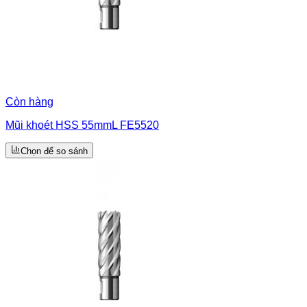
Còn hàng
Mũi khoét HSS 55mmL FE5520
Chọn để so sánh