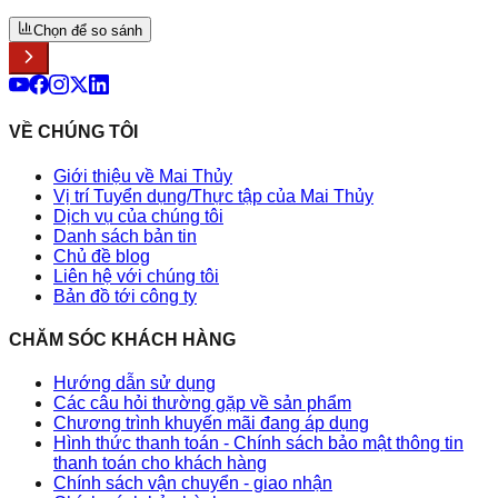
Chọn để so sánh
VỀ CHÚNG TÔI
Giới thiệu về Mai Thủy
Vị trí Tuyển dụng/Thực tập của Mai Thủy
Dịch vụ của chúng tôi
Danh sách bản tin
Chủ đề blog
Liên hệ với chúng tôi
Bản đồ tới công ty
CHĂM SÓC KHÁCH HÀNG
Hướng dẫn sử dụng
Các câu hỏi thường gặp về sản phẩm
Chương trình khuyến mãi đang áp dụng
Hình thức thanh toán - Chính sách bảo mật thông tin
thanh toán cho khách hàng
Chính sách vận chuyển - giao nhận