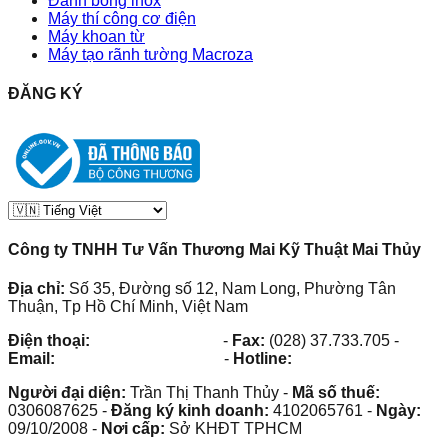
Đánh bóng inox
Máy thí công cơ điện
Máy khoan từ
Máy tạo rãnh tường Macroza
ĐĂNG KÝ
Công ty TNHH Tư Vấn Thương Mai Kỹ Thuật Mai Thủy
Địa chỉ:
Số 35, Đường số 12, Nam Long, Phường Tân
Thuận, Tp Hồ Chí Minh, Việt Nam
Điện thoại:
(028) 38.73.03.73
-
Fax:
(028) 37.733.705
-
Email:
maithuy@maithuy.com
-
Hotline:
0913.23.80.23
Người đại diện:
Trần Thị Thanh Thủy
-
Mã số thuế:
0306087625
-
Đăng ký kinh doanh:
4102065761
-
Ngày:
09/10/2008
-
Nơi cấp:
Sở KHĐT TPHCM