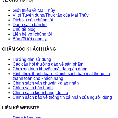
VỀ CHÚNG TÔI
Giới thiệu về Mai Thủy
Vị trí Tuyển dụng/Thực tập của Mai Thủy
Dịch vụ của chúng tôi
Danh sách bản tin
Chủ đề blog
Liên hệ với chúng tôi
Bản đồ tới công ty
CHĂM SÓC KHÁCH HÀNG
Hướng dẫn sử dụng
Các câu hỏi thường gặp về sản phẩm
Chương trình khuyến mãi đang áp dụng
Hình thức thanh toán - Chính sách bảo mật thông tin
thanh toán cho khách hàng
Chính sách vận chuyển - giao nhận
Chính sách bảo hành
Chính sách kiểm hàng, đổi trả
Chính sách bảo vệ thông tin cá nhân của người dùng
LIÊN KẾ WEBSITE