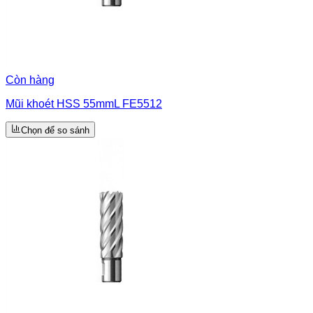
Còn hàng
Mũi khoét HSS 55mmL FE5512
Chọn để so sánh