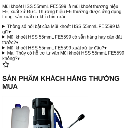
Mũi khoét HSS 55mmL FE5599 là mũi khoét thương hiệu
FE, xuất xứ Đức. Thương hiệu FE thường được ứng dụng
trong: sản xuất cơ khí chính xác.
Thông số nổi bật của Mũi khoét HSS 55mmL FE5599 là
gì?
▾
Mũi khoét HSS 55mmL FE5599 có sẵn hàng hay cần đặt
trước?
▾
Mũi khoét HSS 55mmL FE5599 xuất xứ từ đâu?
▾
Mai Thủy có hỗ trợ tư vấn Mũi khoét HSS 55mmL FE5599
không?
▾
SẢN PHẨM KHÁCH HÀNG THƯỜNG
MUA