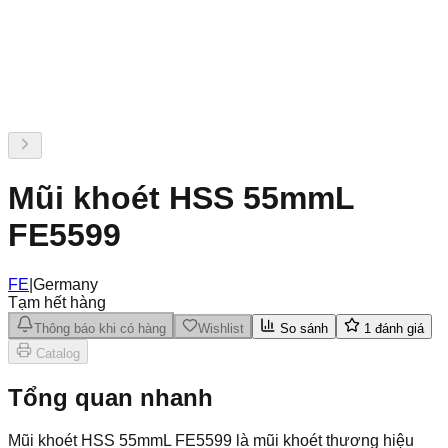
Mũi khoét HSS 55mmL
FE5599
FE
|
Germany
Tạm hết hàng
Thông báo khi có hàng
Wishlist
So sánh
1
đánh giá
Catalog
Tổng quan nhanh
Mũi khoét HSS 55mmL FE5599 là mũi khoét thương hiệu