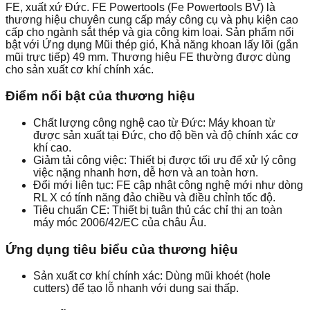
FE, xuất xứ Đức. FE Powertools (Fe Powertools BV) là
thương hiệu chuyên cung cấp máy công cụ và phụ kiện cao
cấp cho ngành sắt thép và gia công kim loại. Sản phẩm nổi
bật với Ứng dụng Mũi thép gió, Khả năng khoan lấy lõi (gắn
mũi trực tiếp) 49 mm. Thương hiệu FE thường được dùng
cho sản xuất cơ khí chính xác.
Điểm nổi bật của thương hiệu
Chất lượng công nghệ cao từ Đức: Máy khoan từ
được sản xuất tại Đức, cho độ bền và độ chính xác cơ
khí cao.
Giảm tải công việc: Thiết bị được tối ưu để xử lý công
việc nặng nhanh hơn, dễ hơn và an toàn hơn.
Đổi mới liên tục: FE cập nhật công nghệ mới như dòng
RL X có tính năng đảo chiều và điều chỉnh tốc độ.
Tiêu chuẩn CE: Thiết bị tuân thủ các chỉ thị an toàn
máy móc 2006/42/EC của châu Âu.
Ứng dụng tiêu biểu của thương hiệu
Sản xuất cơ khí chính xác: Dùng mũi khoét (hole
cutters) để tạo lỗ nhanh với dung sai thấp.