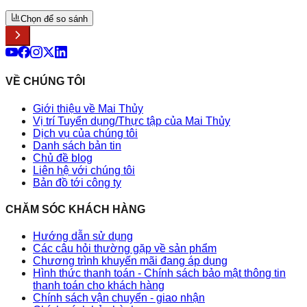
Chọn để so sánh
VỀ CHÚNG TÔI
Giới thiệu về Mai Thủy
Vị trí Tuyển dụng/Thực tập của Mai Thủy
Dịch vụ của chúng tôi
Danh sách bản tin
Chủ đề blog
Liên hệ với chúng tôi
Bản đồ tới công ty
CHĂM SÓC KHÁCH HÀNG
Hướng dẫn sử dụng
Các câu hỏi thường gặp về sản phẩm
Chương trình khuyến mãi đang áp dụng
Hình thức thanh toán - Chính sách bảo mật thông tin
thanh toán cho khách hàng
Chính sách vận chuyển - giao nhận