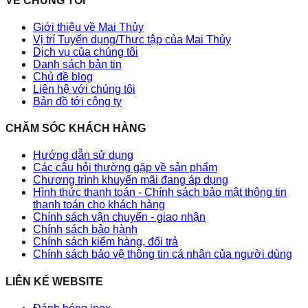
VỀ CHÚNG TÔI
Giới thiệu về Mai Thủy
Vị trí Tuyển dụng/Thực tập của Mai Thủy
Dịch vụ của chúng tôi
Danh sách bản tin
Chủ đề blog
Liên hệ với chúng tôi
Bản đồ tới công ty
CHĂM SÓC KHÁCH HÀNG
Hướng dẫn sử dụng
Các câu hỏi thường gặp về sản phẩm
Chương trình khuyến mãi đang áp dụng
Hình thức thanh toán - Chính sách bảo mật thông tin
thanh toán cho khách hàng
Chính sách vận chuyển - giao nhận
Chính sách bảo hành
Chính sách kiểm hàng, đổi trả
Chính sách bảo vệ thông tin cá nhân của người dùng
LIÊN KẾ WEBSITE