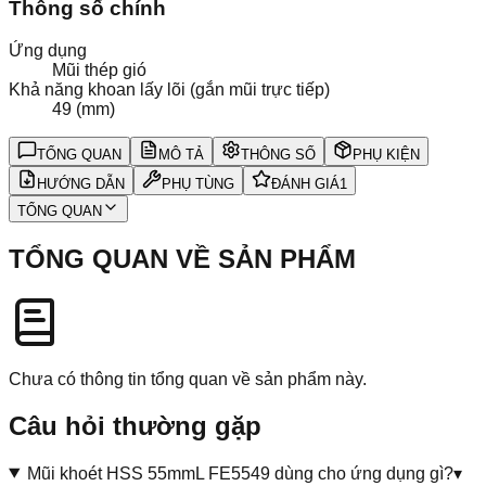
Thông số chính
Ứng dụng
Mũi thép gió
Khả năng khoan lấy lõi (gắn mũi trực tiếp)
49 (mm)
TỔNG QUAN
MÔ TẢ
THÔNG SỐ
PHỤ KIỆN
HƯỚNG DẪN
PHỤ TÙNG
ĐÁNH GIÁ
1
TỔNG QUAN
TỔNG QUAN VỀ SẢN PHẨM
Chưa có thông tin tổng quan về sản phẩm này.
Câu hỏi thường gặp
Mũi khoét HSS 55mmL FE5549 dùng cho ứng dụng gì?
▾