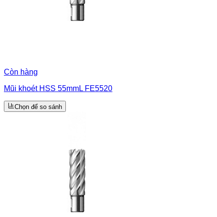
Còn hàng
Mũi khoét HSS 55mmL FE5520
Chọn để so sánh