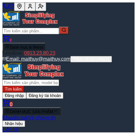
0
Danh mục & Menu
Hotline:
0913.23.80.23
Email:
maithuy@maithuy.com
Bản đồ tới công ty
Tìm kiếm
Đăng nhập
Đăng ký tài khoản
0
DANH MỤC SẢN PHẨM
Khuyến mãi
Về chúng tôi
Nhãn hiệu
Liên hệ