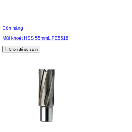
Còn hàng
Mũi khoét HSS 55mmL FE5518
Chọn để so sánh