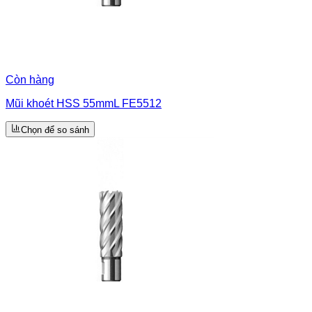
Còn hàng
Mũi khoét HSS 55mmL FE5512
Chọn để so sánh