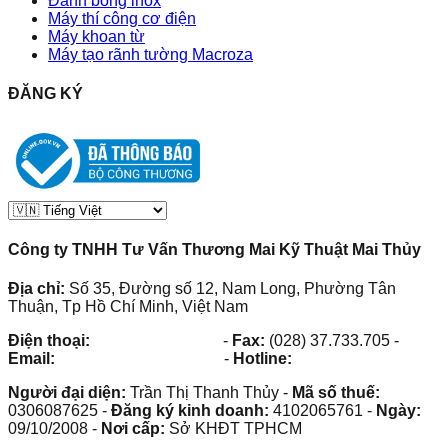
Đánh bóng inox
Máy thí công cơ điện
Máy khoan từ
Máy tạo rãnh tường Macroza
ĐĂNG KÝ
Công ty TNHH Tư Vấn Thương Mai Kỹ Thuật Mai Thủy
Địa chỉ:
Số 35, Đường số 12, Nam Long, Phường Tân
Thuận, Tp Hồ Chí Minh, Việt Nam
Điện thoại:
(028) 38.73.03.73
-
Fax:
(028) 37.733.705
-
Email:
maithuy@maithuy.com
-
Hotline:
0913.23.80.23
Người đại diện:
Trần Thị Thanh Thủy
-
Mã số thuế:
0306087625
-
Đăng ký kinh doanh:
4102065761
-
Ngày:
09/10/2008
-
Nơi cấp:
Sở KHĐT TPHCM