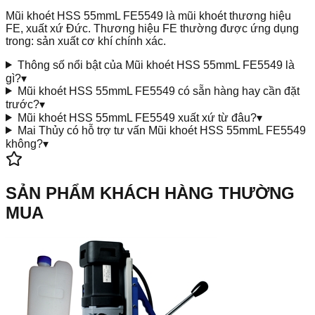
Mũi khoét HSS 55mmL FE5549 là mũi khoét thương hiệu
FE, xuất xứ Đức. Thương hiệu FE thường được ứng dụng
trong: sản xuất cơ khí chính xác.
Thông số nổi bật của Mũi khoét HSS 55mmL FE5549 là
gì?
▾
Mũi khoét HSS 55mmL FE5549 có sẵn hàng hay cần đặt
trước?
▾
Mũi khoét HSS 55mmL FE5549 xuất xứ từ đâu?
▾
Mai Thủy có hỗ trợ tư vấn Mũi khoét HSS 55mmL FE5549
không?
▾
SẢN PHẨM KHÁCH HÀNG THƯỜNG
MUA