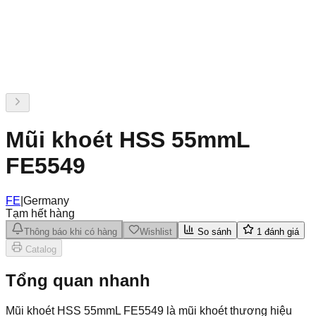
Mũi khoét HSS 55mmL
FE5549
FE
|
Germany
Tạm hết hàng
Thông báo khi có hàng
Wishlist
So sánh
1
đánh giá
Catalog
Tổng quan nhanh
Mũi khoét HSS 55mmL FE5549 là mũi khoét thương hiệu