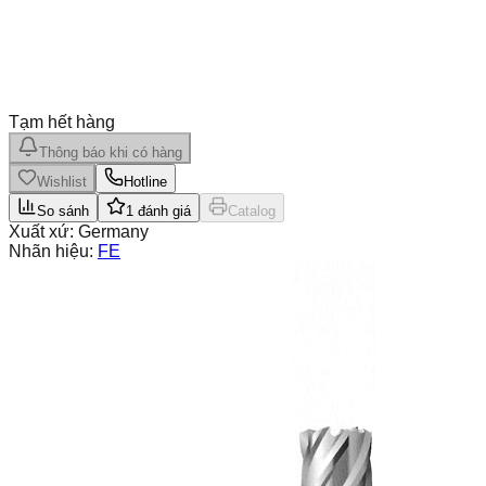
Tạm hết hàng
Thông báo khi có hàng
Wishlist
Hotline
So sánh
1
đánh giá
Catalog
Xuất xứ:
Germany
Nhãn hiệu:
FE