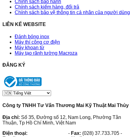
Chính sách bảo hành
Chính sách kiểm hàng, đổi trả
Chính sách bảo vệ thông tin cá nhân của người dùng
LIÊN KẾ WEBSITE
Đánh bóng inox
Máy thí công cơ điện
Máy khoan từ
Máy tạo rãnh tường Macroza
ĐĂNG KÝ
Công ty TNHH Tư Vấn Thương Mai Kỹ Thuật Mai Thủy
Địa chỉ:
Số 35, Đường số 12, Nam Long, Phường Tân
Thuận, Tp Hồ Chí Minh, Việt Nam
Điện thoại:
(028) 38.73.03.73
-
Fax:
(028) 37.733.705
-