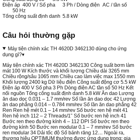
Điện áp
400 V / Số pha
3 Ph / Dòng điện
AC / tần số
50 Hz
Tổng công suất định danh
5.8 kW
Câu hỏi thường gặp
Máy tiện chính xác TH 4620D 3462130 dùng cho ứng
dụng gì?
▾
Máy tiện chính xác TH 4620D 3462130 Công suất bơm làm
mát 100 W Kích thước và khối lượng Chiều dài 3265 mm
Chiều rộng/sâu 1065 mm Chiều cao làm việc max 1550 mm
Khối lượng 2400 kg Dữ liệu điện Công suất động cơ 5.5 kW
Điện áp 400 V Số pha 3 Ph Dòng điện AC tần số 50 Hz Kết
nối nguồn Tổng công suất định danh 5.8 kW Ăn dao Lượng
ăn dao dọc 0.031 – 1.7 mm/rev Số lần ăn dao dọc 42 Lượng
ăn dao phẳng 0.014 – 0.784 mm/rev Số lần ăn dao phẳng 42
Ren Ren hệ mét 0.1 – 14 mm/rev Số bước ren hệ mét 41
Ren hệ inch 112 – 2 Threads/1" Số bước ren hệ inch 41
Bước ren theo đường kính 4 – 112 DPI Số bước ren theo
đường kính 50 Bước ren modular 0.1 – 7 mm/rev Số bước
ren modular 34 Dải tốc độ Số bánh răng 12… Ngoài ra,
thương hiệu OPTIMUM thường được ứng dụng trong: gia