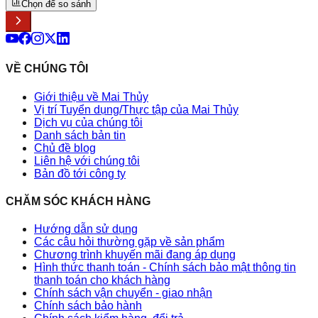
Chọn để so sánh
VỀ CHÚNG TÔI
Giới thiệu về Mai Thủy
Vị trí Tuyển dụng/Thực tập của Mai Thủy
Dịch vụ của chúng tôi
Danh sách bản tin
Chủ đề blog
Liên hệ với chúng tôi
Bản đồ tới công ty
CHĂM SÓC KHÁCH HÀNG
Hướng dẫn sử dụng
Các câu hỏi thường gặp về sản phẩm
Chương trình khuyến mãi đang áp dụng
Hình thức thanh toán - Chính sách bảo mật thông tin
thanh toán cho khách hàng
Chính sách vận chuyển - giao nhận
Chính sách bảo hành