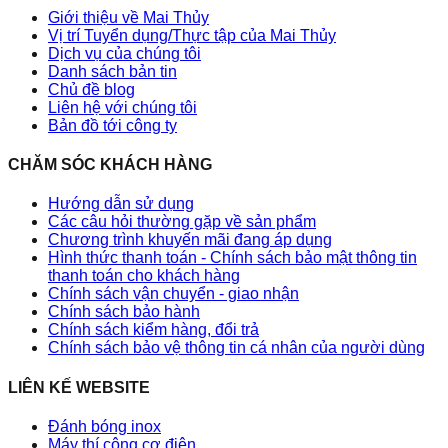
Giới thiệu về Mai Thủy
Vị trí Tuyển dụng/Thực tập của Mai Thủy
Dịch vụ của chúng tôi
Danh sách bản tin
Chủ đề blog
Liên hệ với chúng tôi
Bản đồ tới công ty
CHĂM SÓC KHÁCH HÀNG
Hướng dẫn sử dụng
Các câu hỏi thường gặp về sản phẩm
Chương trình khuyến mãi đang áp dụng
Hình thức thanh toán - Chính sách bảo mật thông tin
thanh toán cho khách hàng
Chính sách vận chuyển - giao nhận
Chính sách bảo hành
Chính sách kiểm hàng, đổi trả
Chính sách bảo vệ thông tin cá nhân của người dùng
LIÊN KẾ WEBSITE
Đánh bóng inox
Máy thí công cơ điện