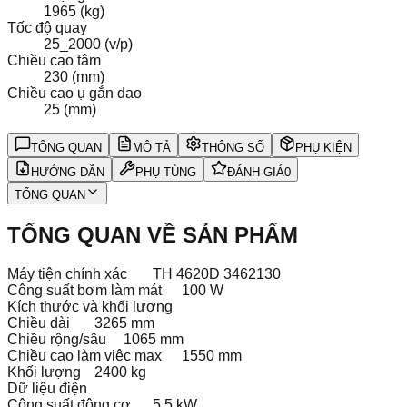
1965 (kg)
Tốc độ quay
25_2000 (v/p)
Chiều cao tâm
230 (mm)
Chiều cao ụ gắn dao
25 (mm)
TỔNG QUAN
MÔ TẢ
THÔNG SỐ
PHỤ KIỆN
HƯỚNG DẪN
PHỤ TÙNG
ĐÁNH GIÁ
0
TỔNG QUAN
TỔNG QUAN VỀ SẢN PHẨM
Máy tiện chính xác
TH 4620D 3462130
Công suất bơm làm mát
100 W
Kích thước và khối lượng
Chiều dài
3265 mm
Chiều rộng/sâu
1065 mm
Chiều cao làm việc max
1550 mm
Khối lượng
2400 kg
Dữ liệu điện
Công suất động cơ
5.5 kW