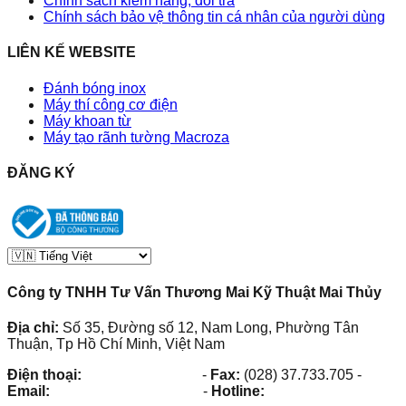
Chính sách kiểm hàng, đổi trả
Chính sách bảo vệ thông tin cá nhân của người dùng
LIÊN KẾ WEBSITE
Đánh bóng inox
Máy thí công cơ điện
Máy khoan từ
Máy tạo rãnh tường Macroza
ĐĂNG KÝ
Công ty TNHH Tư Vấn Thương Mai Kỹ Thuật Mai Thủy
Địa chỉ:
Số 35, Đường số 12, Nam Long, Phường Tân
Thuận, Tp Hồ Chí Minh, Việt Nam
Điện thoại:
(028) 38.73.03.73
-
Fax:
(028) 37.733.705
-
Email:
maithuy@maithuy.com
-
Hotline:
0913.23.80.23