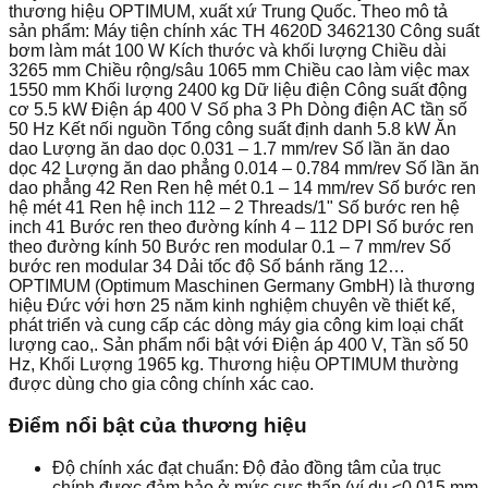
thương hiệu OPTIMUM, xuất xứ Trung Quốc. Theo mô tả
sản phẩm: Máy tiện chính xác TH 4620D 3462130 Công suất
bơm làm mát 100 W Kích thước và khối lượng Chiều dài
3265 mm Chiều rộng/sâu 1065 mm Chiều cao làm việc max
1550 mm Khối lượng 2400 kg Dữ liệu điện Công suất động
cơ 5.5 kW Điện áp 400 V Số pha 3 Ph Dòng điện AC tần số
50 Hz Kết nối nguồn Tổng công suất định danh 5.8 kW Ăn
dao Lượng ăn dao dọc 0.031 – 1.7 mm/rev Số lần ăn dao
dọc 42 Lượng ăn dao phẳng 0.014 – 0.784 mm/rev Số lần ăn
dao phẳng 42 Ren Ren hệ mét 0.1 – 14 mm/rev Số bước ren
hệ mét 41 Ren hệ inch 112 – 2 Threads/1" Số bước ren hệ
inch 41 Bước ren theo đường kính 4 – 112 DPI Số bước ren
theo đường kính 50 Bước ren modular 0.1 – 7 mm/rev Số
bước ren modular 34 Dải tốc độ Số bánh răng 12…
OPTIMUM (Optimum Maschinen Germany GmbH) là thương
hiệu Đức với hơn 25 năm kinh nghiệm chuyên về thiết kế,
phát triển và cung cấp các dòng máy gia công kim loại chất
lượng cao,. Sản phẩm nổi bật với Điện áp 400 V, Tần số 50
Hz, Khối Lượng 1965 kg. Thương hiệu OPTIMUM thường
được dùng cho gia công chính xác cao.
Điểm nổi bật của thương hiệu
Độ chính xác đạt chuẩn: Độ đảo đồng tâm của trục
chính được đảm bảo ở mức cực thấp (ví dụ ≤0.015 mm