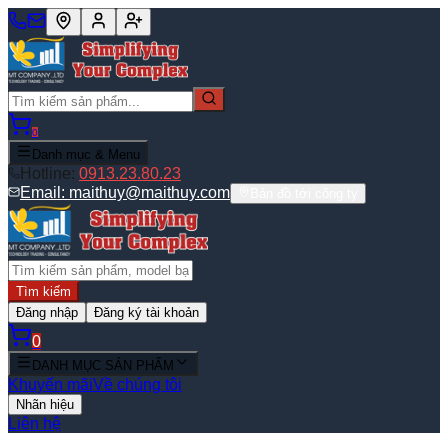
0
Danh mục & Menu
Hotline:
0913.23.80.23
Email:
maithuy@maithuy.com
Bản đồ tới công ty
Tìm kiếm
Đăng nhập
Đăng ký tài khoản
0
DANH MỤC SẢN PHẨM
Khuyến mãi
Về chúng tôi
Nhãn hiệu
Liên hệ