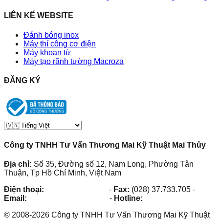
LIÊN KẾ WEBSITE
Đánh bóng inox
Máy thí công cơ điện
Máy khoan từ
Máy tạo rãnh tường Macroza
ĐĂNG KÝ
Công ty TNHH Tư Vấn Thương Mai Kỹ Thuật Mai Thủy
Địa chỉ:
Số 35, Đường số 12, Nam Long, Phường Tân
Thuận, Tp Hồ Chí Minh, Việt Nam
Điện thoại:
(028) 38.73.03.73
-
Fax:
(028) 37.733.705
-
Email:
maithuy@maithuy.com
-
Hotline:
0913.23.80.23
©
2008
-
2026
Công ty TNHH Tư Vấn Thương Mai Kỹ Thuật