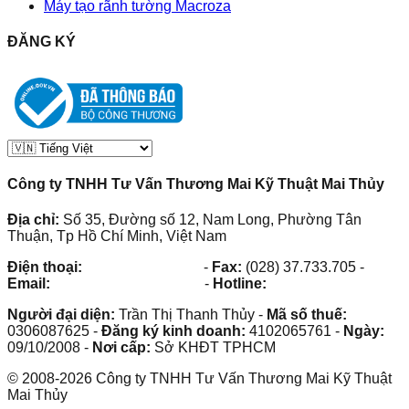
Máy tạo rãnh tường Macroza
ĐĂNG KÝ
Công ty TNHH Tư Vấn Thương Mai Kỹ Thuật Mai Thủy
Địa chỉ:
Số 35, Đường số 12, Nam Long, Phường Tân
Thuận, Tp Hồ Chí Minh, Việt Nam
Điện thoại:
(028) 38.73.03.73
-
Fax:
(028) 37.733.705
-
Email:
maithuy@maithuy.com
-
Hotline:
0913.23.80.23
Người đại diện:
Trần Thị Thanh Thủy
-
Mã số thuế:
0306087625
-
Đăng ký kinh doanh:
4102065761
-
Ngày:
09/10/2008
-
Nơi cấp:
Sở KHĐT TPHCM
©
2008
-
2026
Công ty TNHH Tư Vấn Thương Mai Kỹ Thuật
Mai Thủy