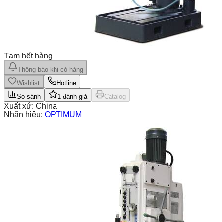
Tạm hết hàng
Thông báo khi có hàng
Wishlist
Hotline
So sánh
1
đánh giá
Catalog
Xuất xứ:
China
Nhãn hiệu:
OPTIMUM