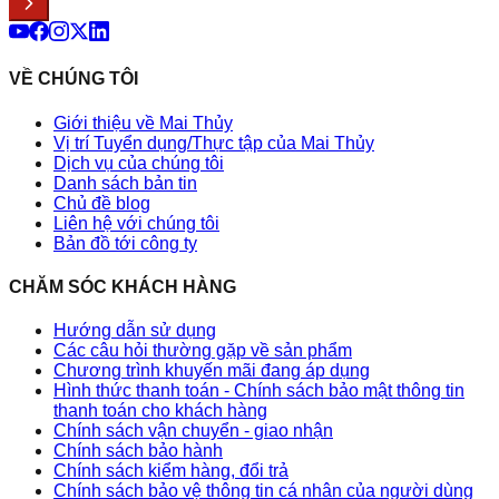
VỀ CHÚNG TÔI
Giới thiệu về Mai Thủy
Vị trí Tuyển dụng/Thực tập của Mai Thủy
Dịch vụ của chúng tôi
Danh sách bản tin
Chủ đề blog
Liên hệ với chúng tôi
Bản đồ tới công ty
CHĂM SÓC KHÁCH HÀNG
Hướng dẫn sử dụng
Các câu hỏi thường gặp về sản phẩm
Chương trình khuyến mãi đang áp dụng
Hình thức thanh toán - Chính sách bảo mật thông tin
thanh toán cho khách hàng
Chính sách vận chuyển - giao nhận
Chính sách bảo hành
Chính sách kiểm hàng, đổi trả
Chính sách bảo vệ thông tin cá nhân của người dùng