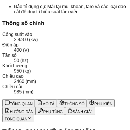
Bảo trì dụng cụ: Mài lại mũi khoan, taro và các loại dao
cắt để duy trì hiệu suất làm việc,.
Thông số chính
Công suất vào
2.4/3.0 (kw)
Điện áp
400 (V)
Tần số
50 (hz)
Khối Lượng
950 (kg)
Chiều cao
2460 (mm)
Chiều dài
985 (mm)
TỔNG QUAN
MÔ TẢ
THÔNG SỐ
PHỤ KIỆN
HƯỚNG DẪN
PHỤ TÙNG
ĐÁNH GIÁ
1
TỔNG QUAN