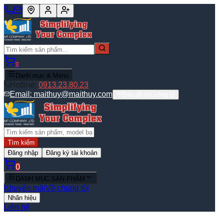
0
Danh mục & Menu
Hotline:
0913.23.80.23
Email:
maithuy@maithuy.com
Bản đồ tới công ty
Tìm kiếm
Đăng nhập
Đăng ký tài khoản
0
DANH MỤC SẢN PHẨM
Khuyến mãi
Về chúng tôi
Nhãn hiệu
Liên hệ