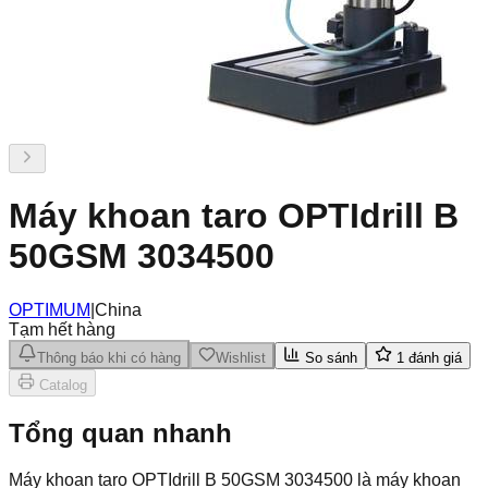
Máy khoan taro OPTIdrill B
50GSM 3034500
OPTIMUM
|
China
Tạm hết hàng
Thông báo khi có hàng
Wishlist
So sánh
1
đánh giá
Catalog
Tổng quan nhanh
Máy khoan taro OPTIdrill B 50GSM 3034500 là máy khoan