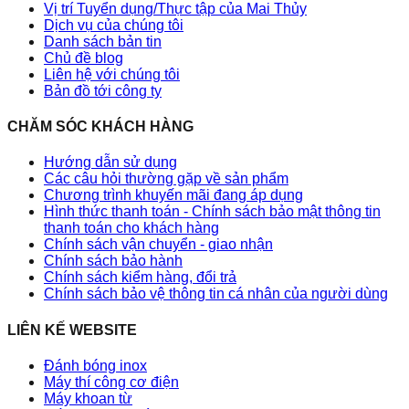
Vị trí Tuyển dụng/Thực tập của Mai Thủy
Dịch vụ của chúng tôi
Danh sách bản tin
Chủ đề blog
Liên hệ với chúng tôi
Bản đồ tới công ty
CHĂM SÓC KHÁCH HÀNG
Hướng dẫn sử dụng
Các câu hỏi thường gặp về sản phẩm
Chương trình khuyến mãi đang áp dụng
Hình thức thanh toán - Chính sách bảo mật thông tin
thanh toán cho khách hàng
Chính sách vận chuyển - giao nhận
Chính sách bảo hành
Chính sách kiểm hàng, đổi trả
Chính sách bảo vệ thông tin cá nhân của người dùng
LIÊN KẾ WEBSITE
Đánh bóng inox
Máy thí công cơ điện
Máy khoan từ