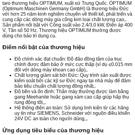
taro thương hiệu OPTIMUM, xuất xứ Trung Quốc. OPTIMUM
(Optimum Maschinen Germany GmbH) là thương hiệu Đức
với hơn 25 năm kinh nghiệm chuyên về thiết kế, phát triển và
cung cấp các dòng máy gia công kim loại chất lượng cao,.
Sản phẩm nổi bật với Công suất vào 2.4/3.0 kW, Điện áp 400
V, Tần số 50 Hz. Thương hiệu OPTIMUM thường được
dùng cho bảo trì dụng cụ.
Điểm nổi bật của thương hiệu
Độ chính xác đạt chuẩn: Độ đảo đồng tâm của trục
chính được đảm bảo ở mức cực thấp (ví dụ ≤0.015 mm
đối với dòng máy khoan cao cấp),.
Chất lượng giám sát bởi Đức: Quy trình sản xuất được
kiểm soát bởi các kỹ sư Đức ngay tại nhà máy để đảm
bảo tiêu chuẩn chất lượng đồng nhất,.
Độ bền và ổn định: Thân máy thường được làm bằng
gang Meehanite hoặc gang xám cao cấp giúp hấp thụ
rung động tốt,,.
Hệ thống điện an toàn: Sử dụng linh kiện từ các hãng
uy tín như SIEMENS, Schneider với nguồn điều khiển
24V DC an toàn cho người dùng,,.
Ứng dụng tiêu biểu của thương hiệu