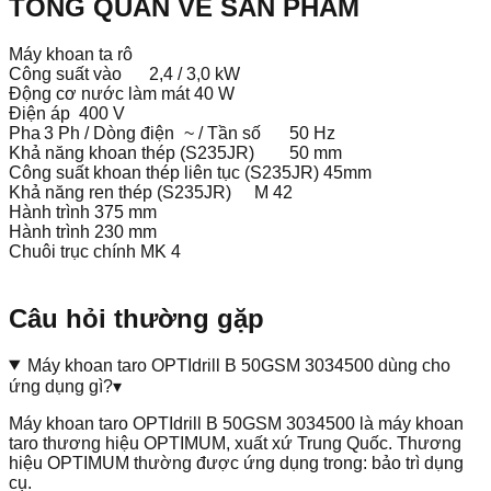
TỔNG QUAN VỀ SẢN PHẨM
Máy khoan ta rô
Công suất vào
2,4 / 3,0 kW
Động cơ nước làm mát 40 W
Điện áp
400 V
Pha
3 Ph / Dòng điện
~ / Tần số
50 Hz
Khả năng khoan thép (S235JR)
50 mm
Công suất khoan thép liên tục (S235JR) 45mm
Khả năng ren thép (S235JR)
M 42
Hành trình 375 mm
Hành trình 230 mm
Chuôi trục chính MK 4
Câu hỏi thường gặp
Máy khoan taro OPTIdrill B 50GSM 3034500 dùng cho
ứng dụng gì?
▾
Máy khoan taro OPTIdrill B 50GSM 3034500 là máy khoan
taro thương hiệu OPTIMUM, xuất xứ Trung Quốc. Thương
hiệu OPTIMUM thường được ứng dụng trong: bảo trì dụng
cụ.