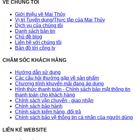
VỀ CHÚNG TÔI
Giới thiệu về Mai Thủy
Vị trí Tuyển dụng/Thực tập của Mai Thủy
Dịch vụ của chúng tôi
Danh sách bản tin
Chủ đề blog
Liên hệ với chúng tôi
Bản đồ tới công ty
CHĂM SÓC KHÁCH HÀNG
Hướng dẫn sử dụng
Các câu hỏi thường gặp về sản phẩm
Chương trình khuyến mãi đang áp dụng
Hình thức thanh toán - Chính sách bảo mật thông tin
thanh toán cho khách hàng
Chính sách vận chuyển - giao nhận
Chính sách bảo hành
Chính sách kiểm hàng, đổi trả
Chính sách bảo vệ thông tin cá nhân của người dùng
LIÊN KẾ WEBSITE