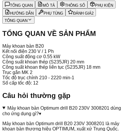
TỔNG QUAN
MÔ TẢ
THÔNG SỐ
PHỤ KIỆN
HƯỚNG DẪN
PHỤ TÙNG
ĐÁNH GIÁ
2
TỔNG QUAN
TỔNG QUAN VỀ SẢN PHẨM
Máy khoan bàn B20
Kết nối điện 230 V / 1 Ph
Công suất động cơ 0.55 kW
Công suất khoan thép (S235JR) 20 mm
Công suất khoan thép liên tục (S235JR) 18 mm
Trục gắn MK 2
Tốc độ trục chính 210 - 2220 min-1
Số cấp tốc độ: 12
Câu hỏi thường gặp
Máy khoan bàn Optimum drill B20 230V 3008201 dùng
cho ứng dụng gì?
▾
Máy khoan bàn Optimum drill B20 230V 3008201 là máy
khoan bàn thương hiệu OPTIMUM, xuất xứ Trung Quốc.