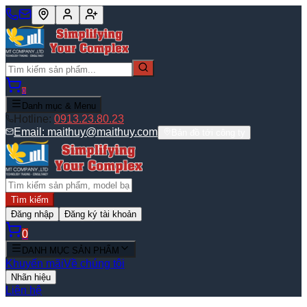
0
Danh mục & Menu
Hotline:
0913.23.80.23
Email:
maithuy@maithuy.com
Bản đồ tới công ty
Tìm kiếm
Đăng nhập
Đăng ký tài khoản
0
DANH MỤC SẢN PHẨM
Khuyến mãi
Về chúng tôi
Nhãn hiệu
Liên hệ