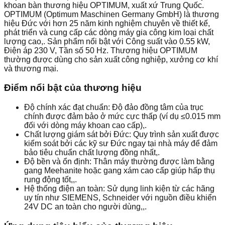
khoan bàn thương hiệu OPTIMUM, xuất xứ Trung Quốc.
OPTIMUM (Optimum Maschinen Germany GmbH) là thương
hiệu Đức với hơn 25 năm kinh nghiệm chuyên về thiết kế,
phát triển và cung cấp các dòng máy gia công kim loại chất
lượng cao,. Sản phẩm nổi bật với Công suất vào 0.55 kW,
Điện áp 230 V, Tần số 50 Hz. Thương hiệu OPTIMUM
thường được dùng cho sản xuất công nghiệp, xưởng cơ khí
và thương mại.
Điểm nổi bật của thương hiệu
Độ chính xác đạt chuẩn: Độ đảo đồng tâm của trục
chính được đảm bảo ở mức cực thấp (ví dụ ≤0.015 mm
đối với dòng máy khoan cao cấp),.
Chất lượng giám sát bởi Đức: Quy trình sản xuất được
kiểm soát bởi các kỹ sư Đức ngay tại nhà máy để đảm
bảo tiêu chuẩn chất lượng đồng nhất,.
Độ bền và ổn định: Thân máy thường được làm bằng
gang Meehanite hoặc gang xám cao cấp giúp hấp thụ
rung động tốt,,.
Hệ thống điện an toàn: Sử dụng linh kiện từ các hãng
uy tín như SIEMENS, Schneider với nguồn điều khiển
24V DC an toàn cho người dùng,,.