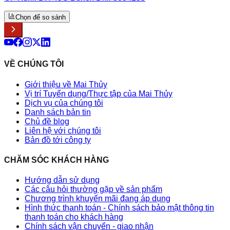
Chọn để so sánh
VỀ CHÚNG TÔI
Giới thiệu về Mai Thủy
Vị trí Tuyển dụng/Thực tập của Mai Thủy
Dịch vụ của chúng tôi
Danh sách bản tin
Chủ đề blog
Liên hệ với chúng tôi
Bản đồ tới công ty
CHĂM SÓC KHÁCH HÀNG
Hướng dẫn sử dụng
Các câu hỏi thường gặp về sản phẩm
Chương trình khuyến mãi đang áp dụng
Hình thức thanh toán - Chính sách bảo mật thông tin
thanh toán cho khách hàng
Chính sách vận chuyển - giao nhận