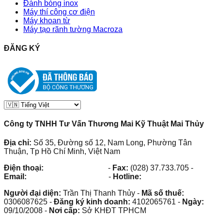
Đánh bóng inox
Máy thí công cơ điện
Máy khoan từ
Máy tạo rãnh tường Macroza
ĐĂNG KÝ
Công ty TNHH Tư Vấn Thương Mai Kỹ Thuật Mai Thủy
Địa chỉ:
Số 35, Đường số 12, Nam Long, Phường Tân
Thuận, Tp Hồ Chí Minh, Việt Nam
Điện thoại:
(028) 38.73.03.73
-
Fax:
(028) 37.733.705
-
Email:
maithuy@maithuy.com
-
Hotline:
0913.23.80.23
Người đại diện:
Trần Thị Thanh Thủy
-
Mã số thuế:
0306087625
-
Đăng ký kinh doanh:
4102065761
-
Ngày:
09/10/2008
-
Nơi cấp:
Sở KHĐT TPHCM