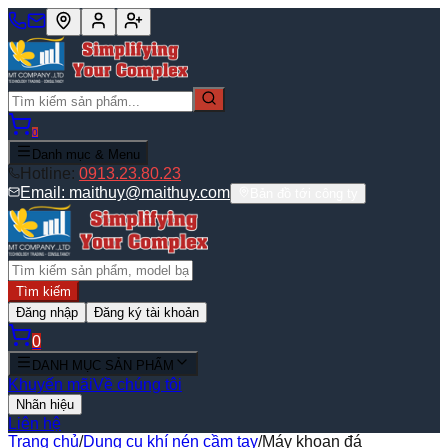
0
Danh mục & Menu
Hotline:
0913.23.80.23
Email:
maithuy@maithuy.com
Bản đồ tới công ty
Tìm kiếm
Đăng nhập
Đăng ký tài khoản
0
DANH MỤC SẢN PHẨM
Khuyến mãi
Về chúng tôi
Nhãn hiệu
Liên hệ
Trang chủ
/
Dụng cụ khí nén cầm tay
/
Máy khoan đá