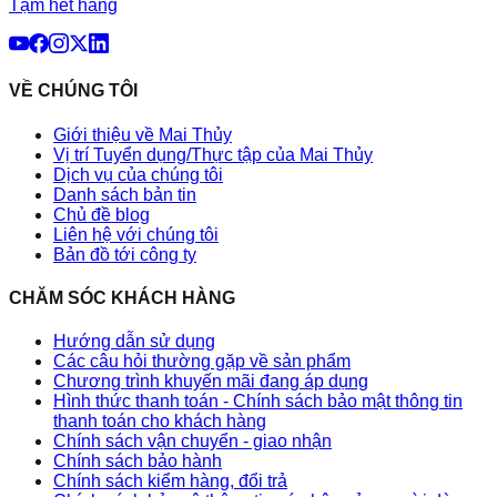
Tạm hết hàng
VỀ CHÚNG TÔI
Giới thiệu về Mai Thủy
Vị trí Tuyển dụng/Thực tập của Mai Thủy
Dịch vụ của chúng tôi
Danh sách bản tin
Chủ đề blog
Liên hệ với chúng tôi
Bản đồ tới công ty
CHĂM SÓC KHÁCH HÀNG
Hướng dẫn sử dụng
Các câu hỏi thường gặp về sản phẩm
Chương trình khuyến mãi đang áp dụng
Hình thức thanh toán - Chính sách bảo mật thông tin
thanh toán cho khách hàng
Chính sách vận chuyển - giao nhận
Chính sách bảo hành
Chính sách kiểm hàng, đổi trả