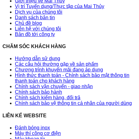
Giới thiệu về Mai Thủy
Vị trí Tuyển dụng/Thực tập của Mai Thủy
Dịch vụ của chúng tôi
Danh sách bản tin
Chủ đề blog
Liên hệ với chúng tôi
Bản đồ tới công ty
CHĂM SÓC KHÁCH HÀNG
Hướng dẫn sử dụng
Các câu hỏi thường gặp về sản phẩm
Chương trình khuyến mãi đang áp dụng
Hình thức thanh toán - Chính sách bảo mật thông tin
thanh toán cho khách hàng
Chính sách vận chuyển - giao nhận
Chính sách bảo hành
Chính sách kiểm hàng, đổi trả
Chính sách bảo vệ thông tin cá nhân của người dùng
LIÊN KẾ WEBSITE
Đánh bóng inox
Máy thí công cơ điện
Máy khoan từ