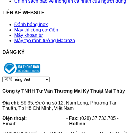
Chính sách bảo vệ thông tin cá nhân của người dùng
LIÊN KẾ WEBSITE
Đánh bóng inox
Máy thí công cơ điện
Máy khoan từ
Máy tạo rãnh tường Macroza
ĐĂNG KÝ
Công ty TNHH Tư Vấn Thương Mai Kỹ Thuật Mai Thủy
Địa chỉ:
Số 35, Đường số 12, Nam Long, Phường Tân
Thuận, Tp Hồ Chí Minh, Việt Nam
Điện thoại:
(028) 38.73.03.73
-
Fax:
(028) 37.733.705
-
Email:
maithuy@maithuy.com
-
Hotline:
0913.23.80.23