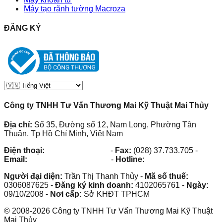
Máy tạo rãnh tường Macroza
ĐĂNG KÝ
Công ty TNHH Tư Vấn Thương Mai Kỹ Thuật Mai Thủy
Địa chỉ:
Số 35, Đường số 12, Nam Long, Phường Tân
Thuận, Tp Hồ Chí Minh, Việt Nam
Điện thoại:
(028) 38.73.03.73
-
Fax:
(028) 37.733.705
-
Email:
maithuy@maithuy.com
-
Hotline:
0913.23.80.23
Người đại diện:
Trần Thị Thanh Thủy
-
Mã số thuế:
0306087625
-
Đăng ký kinh doanh:
4102065761
-
Ngày:
09/10/2008
-
Nơi cấp:
Sở KHĐT TPHCM
©
2008
-
2026
Công ty TNHH Tư Vấn Thương Mai Kỹ Thuật
Mai Thủy