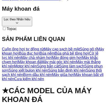
Máy khoan đá
Lọc theo
Nhãn hiệu
Topac
SẢN PHẨM LIÊN QUAN
Cuộn ống hơi tự động rút
Máy cạo sạch bề mặt
Súng gõ rỉ
Máy
khoan hơi
Búa đục hơi
Búa nêm
Búa phá bê tông hơi
Cờ lê
lực khí nén
Máy chà nhám hơi
Máy đóng gim hơi
Máy khắc
chạm hơi
Máy khoan đá
Máy mài góc khí nén
Máy mài thẳng
khí nén
Motor khí nén
Súng bắn cát
Súng làm sạch
Súng phun
sơn
Súng xiết bulon khí nén
Súng bắn đinh khí nén
Súng thổi
sạch khí nén
Bơm dầu khí nén
Máy giũa hơi
Máy khoan bắt vít
khí nén
Cưa kiếm khí nén
★
CÁC MODEL CỦA
MÁY
KHOAN ĐÁ