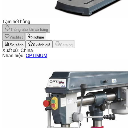
Tạm hết hàng
Thông báo khi có hàng
Wishlist
Hotline
So sánh
0
đánh giá
Catalog
Xuất xứ:
China
Nhãn hiệu:
OPTIMUM