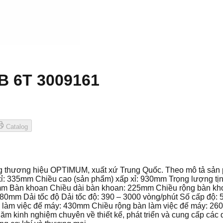
B 6T 3009161
Catalog
 thương hiệu OPTIMUM, xuất xứ Trung Quốc. Theo mô tả sản p
: 335mm Chiều cao (sản phẩm) xấp xỉ: 930mm Trọng lượng tịn
2mm Bàn khoan Chiều dài bàn khoan: 225mm Chiều rộng bàn k
 380mm Dải tốc độ Dải tốc độ: 390 – 3000 vòng/phút Số cấp độ
bàn làm việc đế máy: 430mm Chiều rộng bàn làm việc đế máy
kinh nghiệm chuyên về thiết kế, phát triển và cung cấp các 