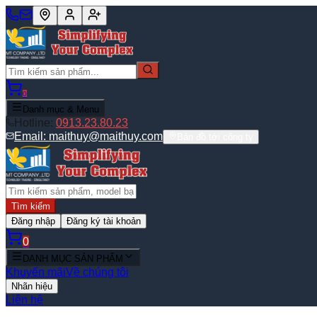
0
Danh mục & Menu
Hotline:
0913.23.80.23
Email:
maithuy@maithuy.com
Bản đồ tới công ty
Tìm kiếm
Đăng nhập
Đăng ký tài khoản
0
DANH MỤC SẢN PHẨM
Khuyến mãi
Về chúng tôi
Nhãn hiệu
Liên hệ