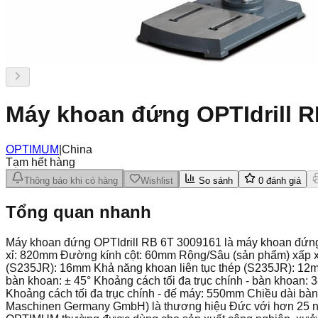
Máy khoan đứng OPTIdrill R
OPTIMUM
|
China
Tạm hết hàng
Thông báo khi có hàng
Wishlist
So sánh
0
đánh giá
Tổng quan nhanh
Máy khoan đứng OPTIdrill RB 6T 3009161 là máy khoan đứng
xỉ: 820mm Đường kính cột: 60mm Rộng/Sâu (sản phẩm) xấp xỉ
(S235JR): 16mm Khả năng khoan liên tục thép (S235JR): 1
bàn khoan: ± 45° Khoảng cách tối đa trục chính - bàn khoan:
Khoảng cách tối đa trục chính - đế máy: 550mm Chiều dài 
Maschinen Germany GmbH) là thương hiệu Đức với hơn 25 năm 