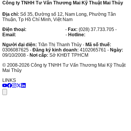
Công ty TNHH Tư Vấn Thương Mai Kỹ Thuật Mai Thủy
Địa chỉ:
Số 35, Đường số 12, Nam Long, Phường Tân
Thuận, Tp Hồ Chí Minh, Việt Nam
Điện thoại:
(028) 38.73.03.73
-
Fax:
(028) 37.733.705
-
Email:
maithuy@maithuy.com
-
Hotline:
0913.23.80.23
Người đại diện:
Trần Thị Thanh Thủy
-
Mã số thuế:
0306087625
-
Đăng ký kinh doanh:
4102065761
-
Ngày:
09/10/2008
-
Nơi cấp:
Sở KHĐT TPHCM
©
2008
-
2026
Công ty TNHH Tư Vấn Thương Mai Kỹ Thuật
Mai Thủy
LINKS