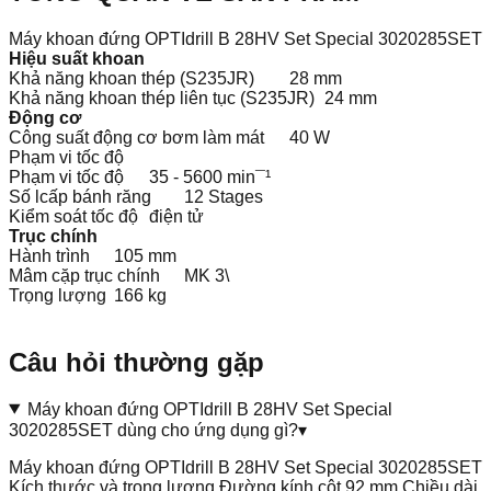
Máy khoan đứng OPTIdrill B 28HV Set Special 3020285SET
Hiệu suất khoan
Khả năng khoan thép (S235JR)
28 mm
Khả năng khoan thép liên tục (S235JR)
24 mm
Động cơ
Công suất động cơ bơm làm mát
40 W
Phạm vi tốc độ
Phạm vi tốc độ
35 - 5600 min¯¹
Số lcấp bánh răng
12 Stages
Kiểm soát tốc độ
điện tử
Trục chính
Hành trình
105 mm
Mâm cặp trục chính
MK 3\
Trọng lượng
166 kg
Câu hỏi thường gặp
Máy khoan đứng OPTIdrill B 28HV Set Special
3020285SET dùng cho ứng dụng gì?
▾
Máy khoan đứng OPTIdrill B 28HV Set Special 3020285SET
Kích thước và trọng lượng Đường kính cột 92 mm Chiều dài