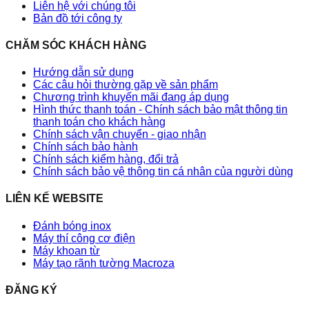
Liên hệ với chúng tôi
Bản đồ tới công ty
CHĂM SÓC KHÁCH HÀNG
Hướng dẫn sử dụng
Các câu hỏi thường gặp về sản phẩm
Chương trình khuyến mãi đang áp dụng
Hình thức thanh toán - Chính sách bảo mật thông tin
thanh toán cho khách hàng
Chính sách vận chuyển - giao nhận
Chính sách bảo hành
Chính sách kiểm hàng, đổi trả
Chính sách bảo vệ thông tin cá nhân của người dùng
LIÊN KẾ WEBSITE
Đánh bóng inox
Máy thí công cơ điện
Máy khoan từ
Máy tạo rãnh tường Macroza
ĐĂNG KÝ