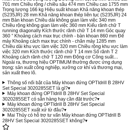
701 mm Chiều rộng / chiều sâu 474 mm Chiều cao 1755 mm
Trọng lượng 166 kg Hiệu suất khoan Khả năng khoan thép
(S235JR) 28 mm Khả năng khoan thép liên tục (S235JR) 24
mm Bàn khoan Chiều dài không gian làm việc 340 mm
Chiều rộng không gian làm việc 360 mm Kiểu rãnh chữ T
running diagonally Kích thước rãnh chữ T 14 mm Góc quay
360 ° Khoảng cách max trục chính - bàn khoan 860 mm Đế
máy Khoảng cách max trục chính - chân máy 1285 mm
Chiều dài khu vực làm việc 320 mm Chiều rộng khu vực làm
việc 320 mm Kích thước rãnh chữ T 14 mm Số rãnh T 2
Khoảng cách rãnh chữ T 120 mm Động cơ Công suất…
Ngoài ra, thương hiệu OPTIMUM thường được ứng dụng
trong: sản xuất công nghiệp, xưởng cơ khí và thương mại,
sản xuất theo lô.
Thông số nổi bật của Máy khoan đứng OPTIdrill B 28HV
Set Special 3020285SET là gì?
▾
Máy khoan đứng OPTIdrill B 28HV Set Special
3020285SET có sẵn hàng hay cần đặt trước?
▾
Máy khoan đứng OPTIdrill B 28HV Set Special
3020285SET xuất xứ từ đâu?
▾
Mai Thủy có hỗ trợ tư vấn Máy khoan đứng OPTIdrill B
28HV Set Special 3020285SET không?
▾