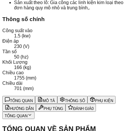
Sản xuất theo lô: Gia công các linh kiện kim loại theo
đơn hàng quy mô nhỏ và trung bình,.
Thông số chính
Công suất vào
1.5 (kw)
Điện áp
230 (V)
Tần số
50 (hz)
Khối Lượng
166 (kg)
Chiều cao
1755 (mm)
Chiều dài
701 (mm)
TỔNG QUAN
MÔ TẢ
THÔNG SỐ
PHỤ KIỆN
HƯỚNG DẪN
PHỤ TÙNG
ĐÁNH GIÁ
0
TỔNG QUAN
TỔNG QUAN VỀ SẢN PHẨM