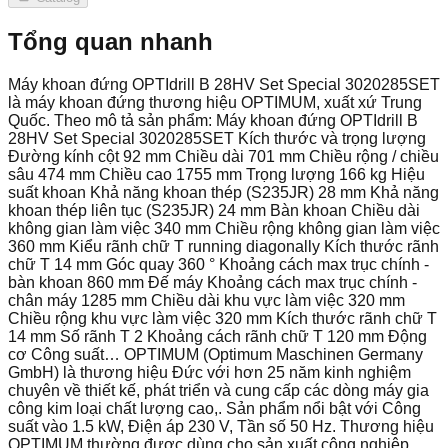
Tổng quan nhanh
Máy khoan đứng OPTIdrill B 28HV Set Special 3020285SET
là máy khoan đứng thương hiệu OPTIMUM, xuất xứ Trung
Quốc. Theo mô tả sản phẩm: Máy khoan đứng OPTIdrill B
28HV Set Special 3020285SET Kích thước và trọng lượng
Đường kính cột 92 mm Chiều dài 701 mm Chiều rộng / chiều
sâu 474 mm Chiều cao 1755 mm Trọng lượng 166 kg Hiệu
suất khoan Khả năng khoan thép (S235JR) 28 mm Khả năng
khoan thép liên tục (S235JR) 24 mm Bàn khoan Chiều dài
không gian làm việc 340 mm Chiều rộng không gian làm việc
360 mm Kiểu rãnh chữ T running diagonally Kích thước rãnh
chữ T 14 mm Góc quay 360 ° Khoảng cách max trục chính -
bàn khoan 860 mm Đế máy Khoảng cách max trục chính -
chân máy 1285 mm Chiều dài khu vực làm việc 320 mm
Chiều rộng khu vực làm việc 320 mm Kích thước rãnh chữ T
14 mm Số rãnh T 2 Khoảng cách rãnh chữ T 120 mm Động
cơ Công suất… OPTIMUM (Optimum Maschinen Germany
GmbH) là thương hiệu Đức với hơn 25 năm kinh nghiệm
chuyên về thiết kế, phát triển và cung cấp các dòng máy gia
công kim loại chất lượng cao,. Sản phẩm nổi bật với Công
suất vào 1.5 kW, Điện áp 230 V, Tần số 50 Hz. Thương hiệu
OPTIMUM thường được dùng cho sản xuất công nghiệp,