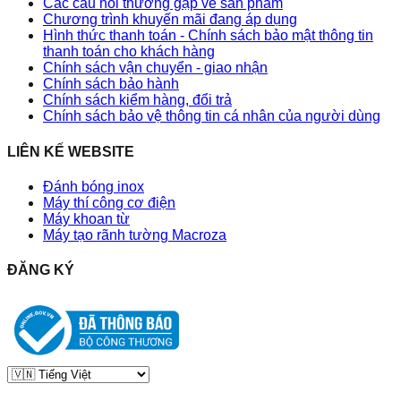
Các câu hỏi thường gặp về sản phẩm
Chương trình khuyến mãi đang áp dụng
Hình thức thanh toán - Chính sách bảo mật thông tin
thanh toán cho khách hàng
Chính sách vận chuyển - giao nhận
Chính sách bảo hành
Chính sách kiểm hàng, đổi trả
Chính sách bảo vệ thông tin cá nhân của người dùng
LIÊN KẾ WEBSITE
Đánh bóng inox
Máy thí công cơ điện
Máy khoan từ
Máy tạo rãnh tường Macroza
ĐĂNG KÝ