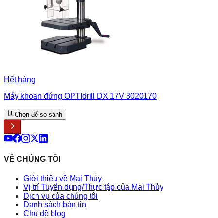
Hết hàng
Máy khoan đứng OPTIdrill DX 17V 3020170
Chọn để so sánh
VỀ CHÚNG TÔI
Giới thiệu về Mai Thủy
Vị trí Tuyển dụng/Thực tập của Mai Thủy
Dịch vụ của chúng tôi
Danh sách bản tin
Chủ đề blog