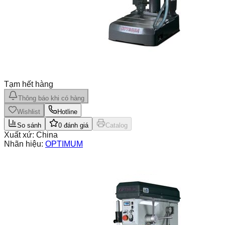
Tạm hết hàng
Thông báo khi có hàng
Wishlist
Hotline
So sánh
0
đánh giá
Catalog
Xuất xứ:
China
Nhãn hiệu:
OPTIMUM