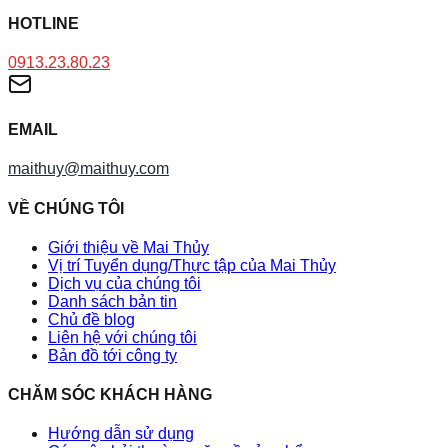
HOTLINE
0913.23.80.23
EMAIL
maithuy@maithuy.com
VỀ CHÚNG TÔI
Giới thiệu về Mai Thủy
Vị trí Tuyển dụng/Thực tập của Mai Thủy
Dịch vụ của chúng tôi
Danh sách bản tin
Chủ đề blog
Liên hệ với chúng tôi
Bản đồ tới công ty
CHĂM SÓC KHÁCH HÀNG
Hướng dẫn sử dụng