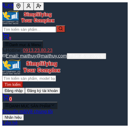
0
Danh mục & Menu
Hotline:
0913.23.80.23
Email:
maithuy@maithuy.com
Bản đồ tới công ty
Tìm kiếm
Đăng nhập
Đăng ký tài khoản
0
DANH MỤC SẢN PHẨM
Khuyến mãi
Về chúng tôi
Nhãn hiệu
Liên hệ