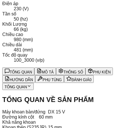
Điện áp
230 (V)
Tần số
50 (hz)
Khối Lượng
66 (kg)
Chiều cao
980 (mm)
Chiều dài
481 (mm)
Tốc độ quay
100_3000 (v/p)
TỔNG QUAN
MÔ TẢ
THÔNG SỐ
PHỤ KIỆN
HƯỚNG DẪN
PHỤ TÙNG
ĐÁNH GIÁ
0
TỔNG QUAN
TỔNG QUAN VỀ SẢN PHẨM
Máy khoan bàn/đứng
DX 15 V
Đường kính cột
60 mm
Khả năng khoan
Khoan thép (S235JR)
15 mm