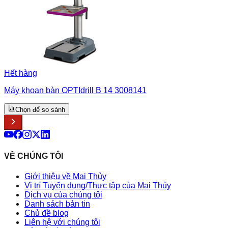
Hết hàng
Máy khoan bàn OPTIdrill B 14 3008141
Chọn để so sánh
VỀ CHÚNG TÔI
Giới thiệu về Mai Thủy
Vị trí Tuyển dụng/Thực tập của Mai Thủy
Dịch vụ của chúng tôi
Danh sách bản tin
Chủ đề blog
Liên hệ với chúng tôi