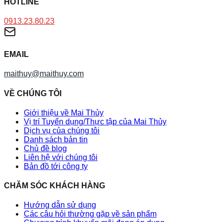
HOTLINE
0913.23.80.23
EMAIL
maithuy@maithuy.com
VỀ CHÚNG TÔI
Giới thiệu về Mai Thủy
Vị trí Tuyển dụng/Thực tập của Mai Thủy
Dịch vụ của chúng tôi
Danh sách bản tin
Chủ đề blog
Liên hệ với chúng tôi
Bản đồ tới công ty
CHĂM SÓC KHÁCH HÀNG
Hướng dẫn sử dụng
Các câu hỏi thường gặp về sản phẩm