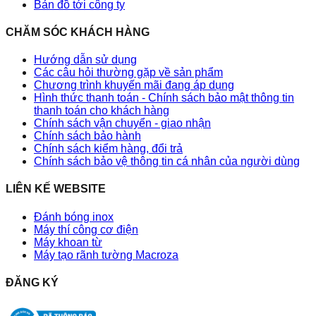
Bản đồ tới công ty
CHĂM SÓC KHÁCH HÀNG
Hướng dẫn sử dụng
Các câu hỏi thường gặp về sản phẩm
Chương trình khuyến mãi đang áp dụng
Hình thức thanh toán - Chính sách bảo mật thông tin
thanh toán cho khách hàng
Chính sách vận chuyển - giao nhận
Chính sách bảo hành
Chính sách kiểm hàng, đổi trả
Chính sách bảo vệ thông tin cá nhân của người dùng
LIÊN KẾ WEBSITE
Đánh bóng inox
Máy thí công cơ điện
Máy khoan từ
Máy tạo rãnh tường Macroza
ĐĂNG KÝ