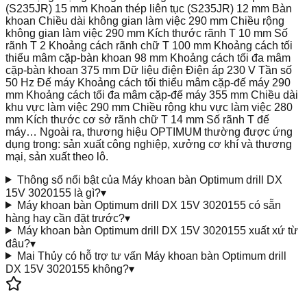
(S235JR) 15 mm Khoan thép liên tục (S235JR) 12 mm Bàn
khoan Chiều dài không gian làm việc 290 mm Chiều rộng
không gian làm việc 290 mm Kích thước rãnh T 10 mm Số
rãnh T 2 Khoảng cách rãnh chữ T 100 mm Khoảng cách tối
thiểu mâm cặp-bàn khoan 98 mm Khoảng cách tối đa mâm
cặp-bàn khoan 375 mm Dữ liệu điện Điện áp 230 V Tần số
50 Hz Đế máy Khoảng cách tối thiểu mâm cặp-đế máy 290
mm Khoảng cách tối đa mâm cặp-đế máy 355 mm Chiều dài
khu vực làm việc 290 mm Chiều rộng khu vực làm việc 280
mm Kích thước cơ sở rãnh chữ T 14 mm Số rãnh T đế
máy… Ngoài ra, thương hiệu OPTIMUM thường được ứng
dụng trong: sản xuất công nghiệp, xưởng cơ khí và thương
mại, sản xuất theo lô.
Thông số nổi bật của Máy khoan bàn Optimum drill DX
15V 3020155 là gì?
▾
Máy khoan bàn Optimum drill DX 15V 3020155 có sẵn
hàng hay cần đặt trước?
▾
Máy khoan bàn Optimum drill DX 15V 3020155 xuất xứ từ
đâu?
▾
Mai Thủy có hỗ trợ tư vấn Máy khoan bàn Optimum drill
DX 15V 3020155 không?
▾