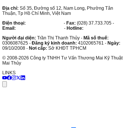
Địa chỉ:
Số 35, Đường số 12, Nam Long, Phường Tân
Thuận, Tp Hồ Chí Minh, Việt Nam
Điện thoại:
(028) 38.73.03.73
-
Fax:
(028) 37.733.705
-
Email:
maithuy@maithuy.com
-
Hotline:
0913.23.80.23
Người đại diện:
Trần Thị Thanh Thủy
-
Mã số thuế:
0306087625
-
Đăng ký kinh doanh:
4102065761
-
Ngày:
09/10/2008
-
Nơi cấp:
Sở KHĐT TPHCM
©
2008
-
2026
Công ty TNHH Tư Vấn Thương Mai Kỹ Thuật
Mai Thủy
LINKS