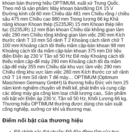
khoan bàn thương hiệu OPTIMUM, xuất xứ Trung Quốc.
Theo mô tả sản phẩm: Máy khoan bàn/đứng DX 15 V
Đường kính cột 60 mm Chiều dài 481 mm Chiều rộng / chiều
sâu 475 mm Chiều cao 980 mm Trọng lượng 66 kg Khả
năng khoan Khoan thép (S235JR) 15 mm Khoan thép liên
tục (S235JR) 12 mm Bàn khoan Chiều dài không gian làm
việc 290 mm Chiều rộng không gian làm việc 290 mm Kích
thước rãnh T 10 mm Số rãnh T 2 Khoảng cách rãnh chữ T
100 mm Khoảng cách tối thiểu mâm cặp-bàn khoan 98 mm
Khoảng cách tối đa mâm cặp-bàn khoan 375 mm Dữ liệu
điện Điện áp 230 V Tần số 50 Hz Đế máy Khoảng cách tối
thiểu mâm cặp-đế máy 290 mm Khoảng cách tối đa mâm
cặp-đế máy 355 mm Chiều dài khu vực làm việc 290 mm
Chiều rộng khu vực làm việc 280 mm Kích thước cơ sở rãnh
chữ T 14 mm Số rãnh T đế máy… OPTIMUM (Optimum
Maschinen Germany GmbH) là thương hiệu Đức với hơn 25
năm kinh nghiệm chuyên về thiết kế, phát triển và cung cấp
các dòng máy gia công kim loại chất lượng cao,. Sản phẩm
nổi bật với Điện áp 230 V, Tần số 50 Hz, Khối Lượng 66 kg.
Thương hiệu OPTIMUM thường được dùng cho sản xuất
công nghiệp, xưởng cơ khí và thương mại.
Điểm nổi bật của thương hiệu
Độ chính xác đạt chuẩn: Độ đảo đồng tâm của trục