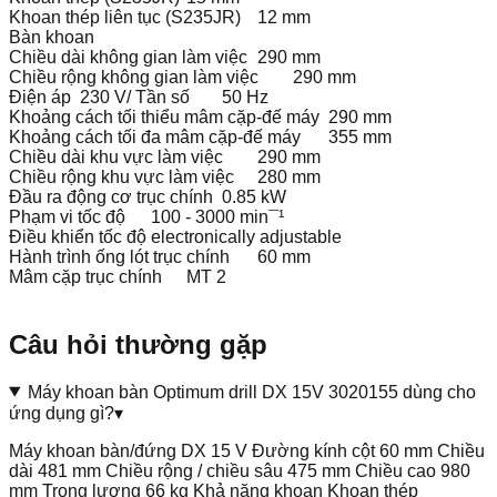
Khoan thép liên tục (S235JR)
12 mm
Bàn khoan
Chiều dài không gian làm việc
290 mm
Chiều rộng không gian làm việc
290 mm
Điện áp
230 V/ Tần số
50 Hz
Khoảng cách tối thiểu mâm cặp-đế máy
290 mm
Khoảng cách tối đa mâm cặp-đế máy
355 mm
Chiều dài khu vực làm việc
290 mm
Chiều rộng khu vực làm việc
280 mm
Đầu ra động cơ trục chính
0.85 kW
Phạm vi tốc độ
100 - 3000 min¯¹
Điều khiển tốc độ
electronically adjustable
Hành trình ống lót trục chính
60 mm
Mâm cặp trục chính
MT 2
Câu hỏi thường gặp
Máy khoan bàn Optimum drill DX 15V 3020155 dùng cho
ứng dụng gì?
▾
Máy khoan bàn/đứng DX 15 V Đường kính cột 60 mm Chiều
dài 481 mm Chiều rộng / chiều sâu 475 mm Chiều cao 980
mm Trọng lượng 66 kg Khả năng khoan Khoan thép