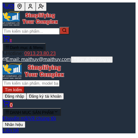
0
Danh mục & Menu
Hotline:
0913.23.80.23
Email:
maithuy@maithuy.com
Bản đồ tới công ty
Tìm kiếm
Đăng nhập
Đăng ký tài khoản
0
DANH MỤC SẢN PHẨM
Khuyến mãi
Về chúng tôi
Nhãn hiệu
Liên hệ