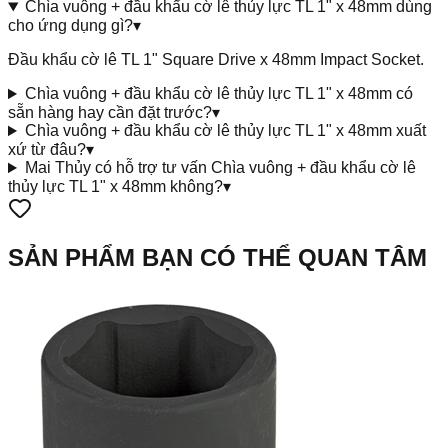
Chìa vuông + đầu khẩu cờ lê thủy lực TL 1" x 48mm dùng
cho ứng dụng gì?
▾
Đầu khẩu cờ lê TL 1" Square Drive x 48mm Impact Socket.
Chìa vuông + đầu khẩu cờ lê thủy lực TL 1" x 48mm có
sẵn hàng hay cần đặt trước?
▾
Chìa vuông + đầu khẩu cờ lê thủy lực TL 1" x 48mm xuất
xứ từ đâu?
▾
Mai Thủy có hỗ trợ tư vấn Chìa vuông + đầu khẩu cờ lê
thủy lực TL 1" x 48mm không?
▾
SẢN PHẨM BẠN CÓ THỂ QUAN TÂM