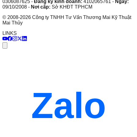
0306087625
-
Đăng ký kinh doanh:
4102065761
-
Ngày:
09/10/2008
-
Nơi cấp:
Sở KHĐT TPHCM
©
2008
-
2026
Công ty TNHH Tư Vấn Thương Mai Kỹ Thuật
Mai Thủy
LINKS
Zalo