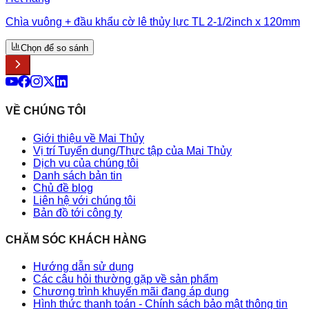
Chìa vuông + đầu khẩu cờ lê thủy lực TL 2-1/2inch x 120mm
Chọn để so sánh
VỀ CHÚNG TÔI
Giới thiệu về Mai Thủy
Vị trí Tuyển dụng/Thực tập của Mai Thủy
Dịch vụ của chúng tôi
Danh sách bản tin
Chủ đề blog
Liên hệ với chúng tôi
Bản đồ tới công ty
CHĂM SÓC KHÁCH HÀNG
Hướng dẫn sử dụng
Các câu hỏi thường gặp về sản phẩm
Chương trình khuyến mãi đang áp dụng
Hình thức thanh toán - Chính sách bảo mật thông tin