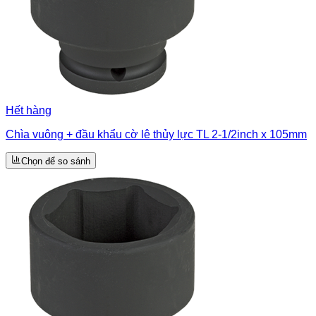
Hết hàng
Chìa vuông + đầu khẩu cờ lê thủy lực TL 2-1/2inch x 105mm
Chọn để so sánh