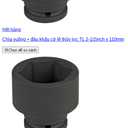
Hết hàng
Chìa vuông + đầu khẩu cờ lê thủy lực TL 2-1/2inch x 110mm
Chọn để so sánh