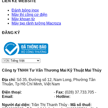
LIÊN KẾ WEBSITE
Đánh bóng inox
Máy thí công cơ điện
Máy khoan từ
Máy tạo rãnh tường Macroza
ĐĂNG KÝ
Công ty TNHH Tư Vấn Thương Mai Kỹ Thuật Mai Thủy
Địa chỉ:
Số 35, Đường số 12, Nam Long, Phường Tân
Thuận, Tp Hồ Chí Minh, Việt Nam
Điện thoại:
(028) 38.73.03.73
-
Fax:
(028) 37.733.705
-
Email:
maithuy@maithuy.com
-
Hotline:
0913.23.80.23
Người đại diện:
Trần Thị Thanh Thủy
-
Mã số thuế: