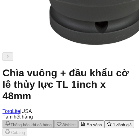
Chìa vuông + đầu khẩu cờ
lê thủy lực TL 1inch x
48mm
TorqLite
|
USA
Tạm hết hàng
Thông báo khi có hàng
Wishlist
So sánh
1
đánh giá
Catalog