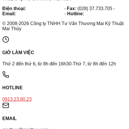
Điện thoại:
(028) 38.73.03.73
-
Fax:
(028) 37.733.705
-
Email:
maithuy@maithuy.com
-
Hotline:
0913.23.80.23
©
2008
-
2026
Công ty TNHH Tư Vấn Thương Mai Kỹ Thuật
Mai Thủy
GIỜ LÀM VIỆC
Thứ 2 đến thứ 6, từ 8h đến 16h30-Thứ 7, từ 8h đến 12h
HOTLINE
0913.23.80.23
EMAIL