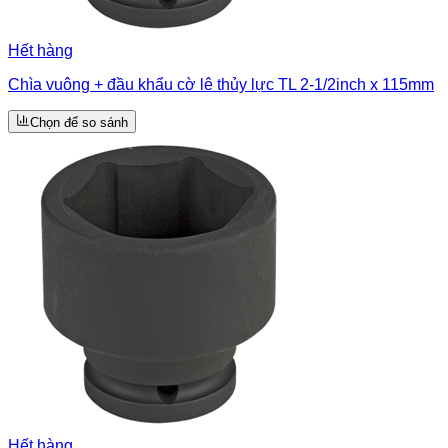
Hết hàng
Chìa vuông + đầu khẩu cờ lê thủy lực TL 2-1/2inch x 115mm
Chọn để so sánh
Hết hàng