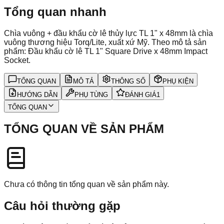
Tổng quan nhanh
Chìa vuông + đầu khẩu cờ lê thủy lực TL 1" x 48mm là chìa
vuông thương hiệu Torq/Lite, xuất xứ Mỹ. Theo mô tả sản
phẩm: Đầu khẩu cờ lê TL 1" Square Drive x 48mm Impact
Socket.
TỔNG QUAN
MÔ TẢ
THÔNG SỐ
PHỤ KIỆN
HƯỚNG DẪN
PHỤ TÙNG
ĐÁNH GIÁ
1
TỔNG QUAN
TỔNG QUAN VỀ SẢN PHẨM
Chưa có thông tin tổng quan về sản phẩm này.
Câu hỏi thường gặp