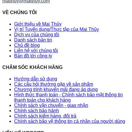
maithuy@maithuy.com
VỀ CHÚNG TÔI
Giới thiệu về Mai Thủy
Vị trí Tuyển dụng/Thực tập của Mai Thủy
Dịch vụ của chúng tôi
Danh sách bản tin
Chủ đề blog
Liên hệ với chúng tôi
Bản đồ tới công ty
CHĂM SÓC KHÁCH HÀNG
Hướng dẫn sử dụng
Các câu hỏi thường gặp về sản phẩm
Chương trình khuyến mãi đang áp dụng
Hình thức thanh toán - Chính sách bảo mật thông tin
thanh toán cho khách hàng
Chính sách vận chuyển - giao nhận
Chính sách bảo hành
Chính sách kiểm hàng, đổi trả
Chính sách bảo vệ thông tin cá nhân của người dùng