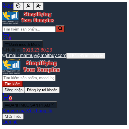
0
Danh mục & Menu
Hotline:
0913.23.80.23
Email:
maithuy@maithuy.com
Bản đồ tới công ty
Tìm kiếm
Đăng nhập
Đăng ký tài khoản
0
DANH MỤC SẢN PHẨM
Khuyến mãi
Về chúng tôi
Nhãn hiệu
Liên hệ