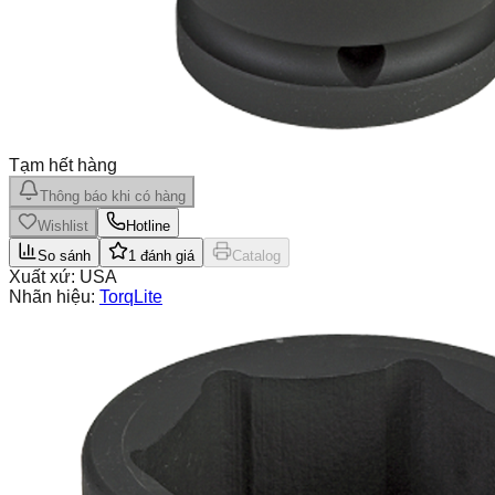
Tạm hết hàng
Thông báo khi có hàng
Wishlist
Hotline
So sánh
1
đánh giá
Catalog
Xuất xứ:
USA
Nhãn hiệu:
TorqLite