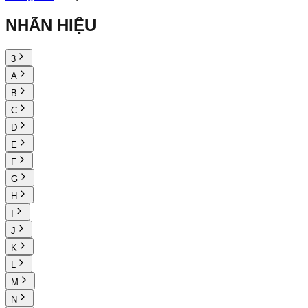
NHÃN HIỆU
3
A
B
C
D
E
F
G
H
I
J
K
L
M
N