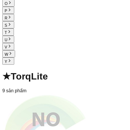
O
P
R
S
T
U
V
W
Y
★
TorqLite
9
sản phẩm