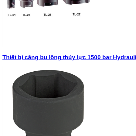
Thiết bị căng bu lông thủy lực 1500 bar Hydraul