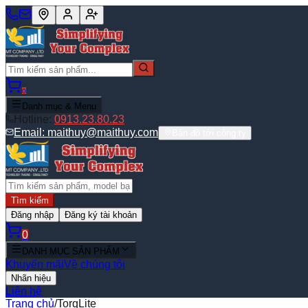
0
Danh mục & Menu
Hotline:
0913.23.80.23
Email:
maithuy@maithuy.com
Bản đồ tới công ty
Tìm kiếm
Đăng nhập
Đăng ký tài khoản
0
DANH MỤC SẢN PHẨM
Khuyến mãi
Về chúng tôi
Nhãn hiệu
Liên hệ
Trang chủ
/
TorqLite