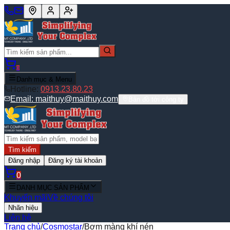
0
Danh mục & Menu
Hotline:
0913.23.80.23
Email:
maithuy@maithuy.com
Bản đồ tới công ty
Tìm kiếm
Đăng nhập
Đăng ký tài khoản
0
DANH MỤC SẢN PHẨM
Khuyến mãi
Về chúng tôi
Nhãn hiệu
Liên hệ
Trang chủ
/
Cosmostar
/
Bơm màng khí nén