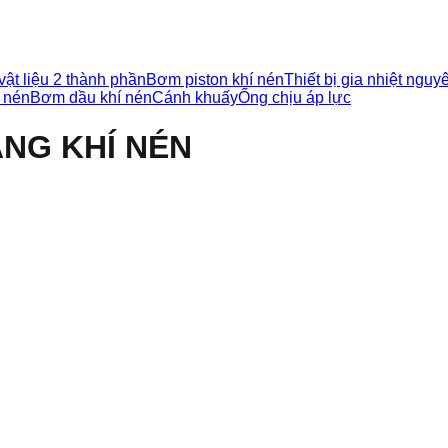
vật liệu 2 thành phần
Bơm piston khí nén
Thiết bị gia nhiệt nguy
 nén
Bơm dầu khí nén
Cánh khuấy
Ống chịu áp lực
NG KHÍ NÉN