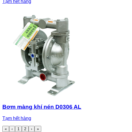
Tạm hết hàng
Bơm màng khí nén D0306 AL
Tạm hết hàng
«
‹
1
2
›
»