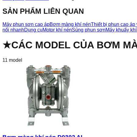
SẢN PHẨM LIÊN QUAN
Máy phun sơn cao áp
Bơm màng khí nén
Thiết bị phun cao áp 
nối nhanh
Dụng cụ
Motor khí nén
Súng phun sơn
Máy khuấy khí
★
CÁC MODEL CỦA
BƠM MÀ
11
model