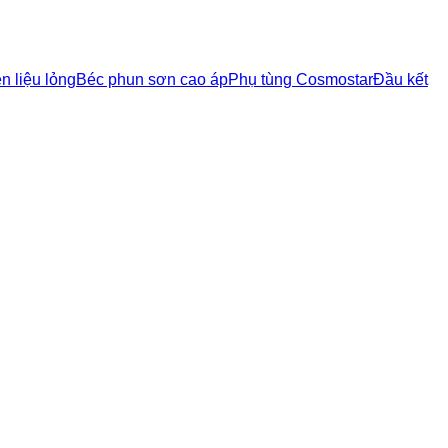
ên liệu lỏng
Béc phun sơn cao áp
Phụ tùng Cosmostar
Đầu kết