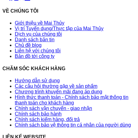
VỀ CHÚNG TÔI
Giới thiệu về Mai Thủy
Vị trí Tuyển dụng/Thực tập của Mai Thủy
Dịch vụ của chúng tôi
Danh sách bản tin
Chủ đề blog
Liên hệ với chúng tôi
Bản đồ tới công ty
CHĂM SÓC KHÁCH HÀNG
Hướng dẫn sử dụng
Các câu hỏi thường gặp về sản phẩm
Chương trình khuyến mãi đang áp dụng
Hình thức thanh toán - Chính sách bảo mật thông tin
thanh toán cho khách hàng
Chính sách vận chuyển - giao nhận
Chính sách bảo hành
Chính sách kiểm hàng, đổi trả
Chính sách bảo vệ thông tin cá nhân của người dùng
LIÊN KẾ WEBSITE