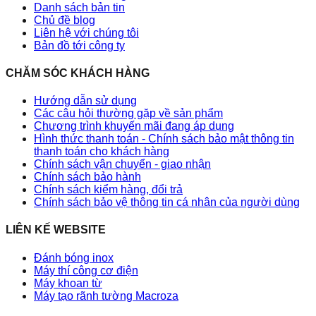
Danh sách bản tin
Chủ đề blog
Liên hệ với chúng tôi
Bản đồ tới công ty
CHĂM SÓC KHÁCH HÀNG
Hướng dẫn sử dụng
Các câu hỏi thường gặp về sản phẩm
Chương trình khuyến mãi đang áp dụng
Hình thức thanh toán - Chính sách bảo mật thông tin
thanh toán cho khách hàng
Chính sách vận chuyển - giao nhận
Chính sách bảo hành
Chính sách kiểm hàng, đổi trả
Chính sách bảo vệ thông tin cá nhân của người dùng
LIÊN KẾ WEBSITE
Đánh bóng inox
Máy thí công cơ điện
Máy khoan từ
Máy tạo rãnh tường Macroza