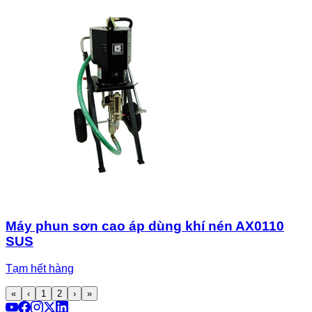
Máy phun sơn cao áp dùng khí nén AX0110
SUS
Tạm hết hàng
«
‹
1
2
›
»