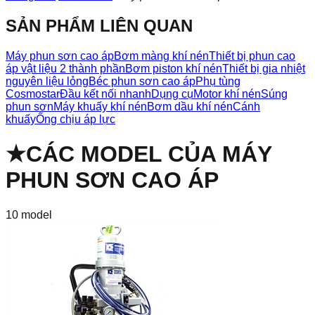
SẢN PHẨM LIÊN QUAN
Máy phun sơn cao áp
Bơm màng khí nén
Thiết bị phun cao
áp vật liệu 2 thành phần
Bơm piston khí nén
Thiết bị gia nhiệt
nguyên liệu lỏng
Béc phun sơn cao áp
Phụ tùng
Cosmostar
Đầu kết nối nhanh
Dụng cụ
Motor khí nén
Súng
phun sơn
Máy khuấy khí nén
Bơm dầu khí nén
Cánh
khuấy
Ống chịu áp lực
★
CÁC MODEL CỦA
MÁY
PHUN SƠN CAO ÁP
10
model