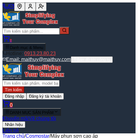
0
Danh mục & Menu
Hotline:
0913.23.80.23
Email:
maithuy@maithuy.com
Bản đồ tới công ty
Tìm kiếm
Đăng nhập
Đăng ký tài khoản
0
DANH MỤC SẢN PHẨM
Khuyến mãi
Về chúng tôi
Nhãn hiệu
Liên hệ
Trang chủ
/
Cosmostar
/
Máy phun sơn cao áp