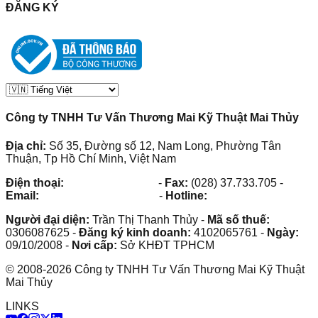
ĐĂNG KÝ
Công ty TNHH Tư Vấn Thương Mai Kỹ Thuật Mai Thủy
Địa chỉ:
Số 35, Đường số 12, Nam Long, Phường Tân
Thuận, Tp Hồ Chí Minh, Việt Nam
Điện thoại:
(028) 38.73.03.73
-
Fax:
(028) 37.733.705
-
Email:
maithuy@maithuy.com
-
Hotline:
0913.23.80.23
Người đại diện:
Trần Thị Thanh Thủy
-
Mã số thuế:
0306087625
-
Đăng ký kinh doanh:
4102065761
-
Ngày:
09/10/2008
-
Nơi cấp:
Sở KHĐT TPHCM
©
2008
-
2026
Công ty TNHH Tư Vấn Thương Mai Kỹ Thuật
Mai Thủy
LINKS