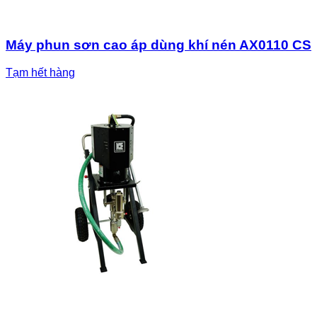
Máy phun sơn cao áp dùng khí nén AX0110 CS
Tạm hết hàng