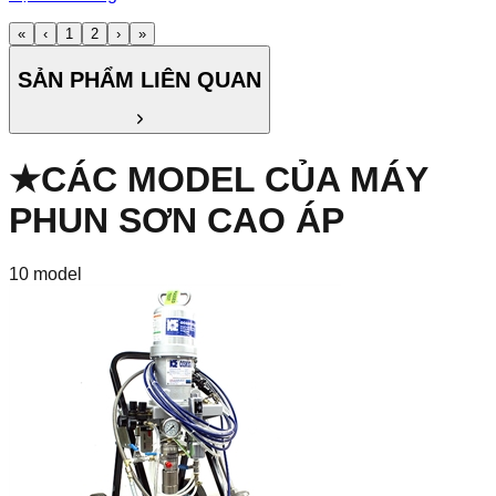
«
‹
1
2
›
»
SẢN PHẨM LIÊN QUAN
★
CÁC MODEL CỦA
MÁY
PHUN SƠN CAO ÁP
10
model