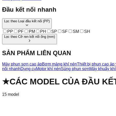
Đầu kết nối nhanh
Lọc theo
Loại đầu kết nối
(
PP
)
PP
PF
PM
PH
SP
SF
SM
SH
Lọc theo
Cỡ ren kết nối ống
(
mm
)
SẢN PHẨM LIÊN QUAN
Máy phun sơn cao áp
Bơm màng khí nén
Thiết bị phun cao áp 
nối nhanh
Dụng cụ
Motor khí nén
Súng phun sơn
Máy khuấy khí
★
CÁC MODEL CỦA
ĐẦU KẾ
15
model