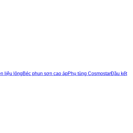
ên liệu lỏng
Béc phun sơn cao áp
Phụ tùng Cosmostar
Đầu kết