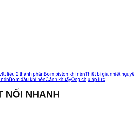
vật liệu 2 thành phần
Bơm piston khí nén
Thiết bị gia nhiệt nguy
 nén
Bơm dầu khí nén
Cánh khuấy
Ống chịu áp lực
T NỐI NHANH