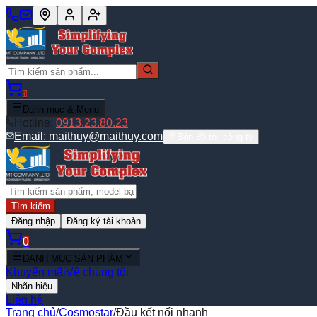
0
Danh mục & Menu
Hotline:
0913.23.80.23
Email:
maithuy@maithuy.com
Bản đồ tới công ty
Tìm kiếm
Đăng nhập
Đăng ký tài khoản
0
DANH MỤC SẢN PHẨM
Khuyến mãi
Về chúng tôi
Nhãn hiệu
Liên hệ
Trang chủ
/
Cosmostar
/
Đầu kết nối nhanh