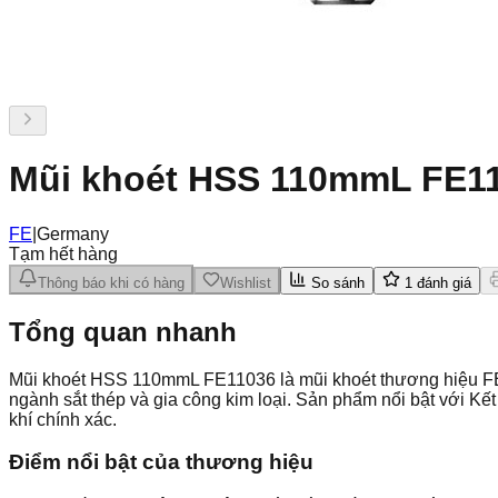
Mũi khoét HSS 110mmL FE1
FE
|
Germany
Tạm hết hàng
Thông báo khi có hàng
Wishlist
So sánh
1
đánh giá
Tổng quan nhanh
Mũi khoét HSS 110mmL FE11036 là mũi khoét thương hiệu FE,
ngành sắt thép và gia công kim loại. Sản phẩm nổi bật với K
khí chính xác.
Điểm nổi bật của thương hiệu