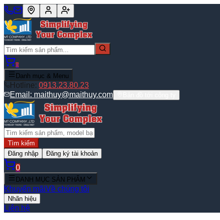
0
Danh mục & Menu
Hotline:
0913.23.80.23
Email:
maithuy@maithuy.com
Bản đồ tới công ty
Tìm kiếm
Đăng nhập
Đăng ký tài khoản
0
DANH MỤC SẢN PHẨM
Khuyến mãi
Về chúng tôi
Nhãn hiệu
Liên hệ