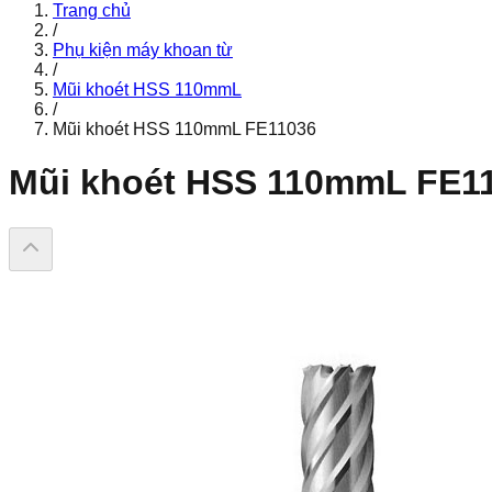
Trang chủ
/
Phụ kiện máy khoan từ
/
Mũi khoét HSS 110mmL
/
Mũi khoét HSS 110mmL FE11036
Mũi khoét HSS 110mmL FE1