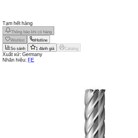
Tạm hết hàng
Thông báo khi có hàng
Wishlist
Hotline
So sánh
1
đánh giá
Catalog
Xuất xứ:
Germany
Nhãn hiệu:
FE