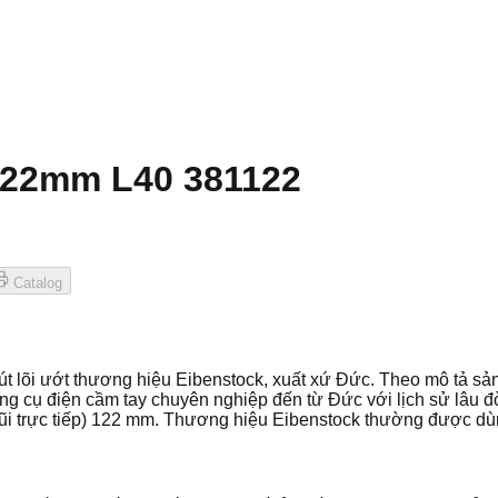
 122mm L40 381122
Catalog
t lõi ướt thương hiệu Eibenstock, xuất xứ Đức. Theo mô tả sản 
cụ điện cầm tay chuyên nghiệp đến từ Đức với lịch sử lâu đời
mũi trực tiếp) 122 mm. Thương hiệu Eibenstock thường được dùn