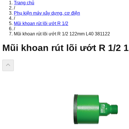
Trang chủ
/
Phụ kiện máy xây dựng, cơ điện
/
Mũi khoan rút lõi ướt R 1/2
/
Mũi khoan rút lõi ướt R 1/2 122mm L40 381122
Mũi khoan rút lõi ướt R 1/2