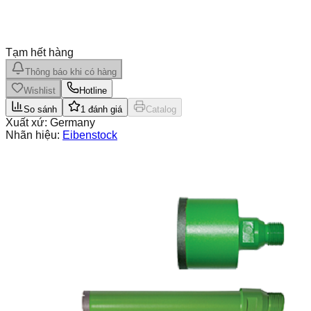
Tạm hết hàng
Thông báo khi có hàng
Wishlist
Hotline
So sánh
1
đánh giá
Catalog
Xuất xứ:
Germany
Nhãn hiệu:
Eibenstock