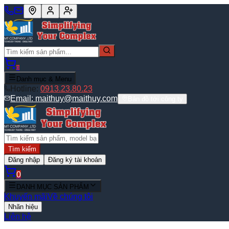
0
Danh mục & Menu
Hotline:
0913.23.80.23
Email:
maithuy@maithuy.com
Bản đồ tới công ty
Tìm kiếm
Đăng nhập
Đăng ký tài khoản
0
DANH MỤC SẢN PHẨM
Khuyến mãi
Về chúng tôi
Nhãn hiệu
Liên hệ