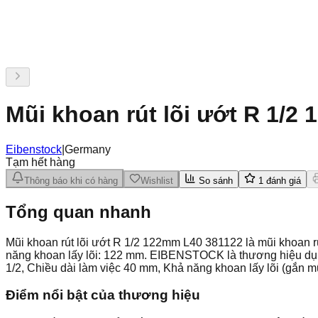
Mũi khoan rút lõi ướt R 1/2
Eibenstock
|
Germany
Tạm hết hàng
Thông báo khi có hàng
Wishlist
So sánh
1
đánh giá
Tổng quan nhanh
Mũi khoan rút lõi ướt R 1/2 122mm L40 381122 là mũi khoan rú
năng khoan lấy lõi: 122 mm. EIBENSTOCK là thương hiệu dụng 
1/2, Chiều dài làm việc 40 mm, Khả năng khoan lấy lõi (gắn 
Điểm nổi bật của thương hiệu