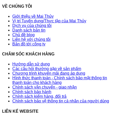
VỀ CHÚNG TÔI
Giới thiệu về Mai Thủy
Vị trí Tuyển dụng/Thực tập của Mai Thủy
Dịch vụ của chúng tôi
Danh sách bản tin
Chủ đề blog
Liên hệ với chúng tôi
Bản đồ tới công ty
CHĂM SÓC KHÁCH HÀNG
Hướng dẫn sử dụng
Các câu hỏi thường gặp về sản phẩm
Chương trình khuyến mãi đang áp dụng
Hình thức thanh toán - Chính sách bảo mật thông tin
thanh toán cho khách hàng
Chính sách vận chuyển - giao nhận
Chính sách bảo hành
Chính sách kiểm hàng, đổi trả
Chính sách bảo vệ thông tin cá nhân của người dùng
LIÊN KẾ WEBSITE