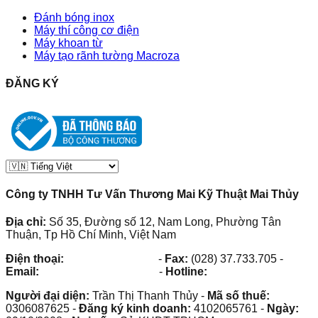
Đánh bóng inox
Máy thí công cơ điện
Máy khoan từ
Máy tạo rãnh tường Macroza
ĐĂNG KÝ
Công ty TNHH Tư Vấn Thương Mai Kỹ Thuật Mai Thủy
Địa chỉ:
Số 35, Đường số 12, Nam Long, Phường Tân
Thuận, Tp Hồ Chí Minh, Việt Nam
Điện thoại:
(028) 38.73.03.73
-
Fax:
(028) 37.733.705
-
Email:
maithuy@maithuy.com
-
Hotline:
0913.23.80.23
Người đại diện:
Trần Thị Thanh Thủy
-
Mã số thuế:
0306087625
-
Đăng ký kinh doanh:
4102065761
-
Ngày: