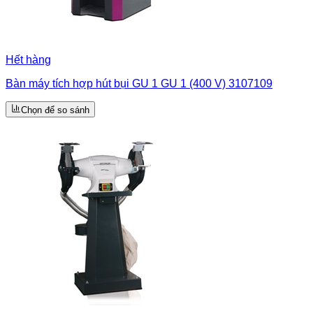
Hết hàng
Bàn máy tích hợp hút bụi GU 1 GU 1 (400 V) 3107109
Chọn để so sánh