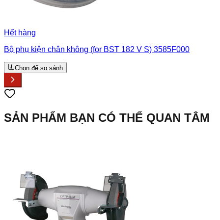
Hết hàng
Bộ phụ kiện chân không (for BST 182 V S) 3585F000
Chọn để so sánh
SẢN PHẨM BẠN CÓ THỂ QUAN TÂM