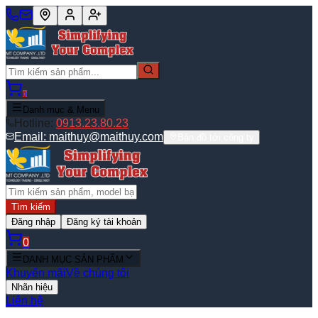
0
Danh mục & Menu
Hotline:
0913.23.80.23
Email:
maithuy@maithuy.com
Bản đồ tới công ty
Tìm kiếm
Đăng nhập
Đăng ký tài khoản
0
DANH MỤC SẢN PHẨM
Khuyến mãi
Về chúng tôi
Nhãn hiệu
Liên hệ