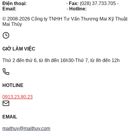
Điện thoại:
(028) 38.73.03.73
-
Fax:
(028) 37.733.705
-
Email:
maithuy@maithuy.com
-
Hotline:
0913.23.80.23
©
2008
-
2026
Công ty TNHH Tư Vấn Thương Mai Kỹ Thuật
Mai Thủy
GIỜ LÀM VIỆC
Thứ 2 đến thứ 6, từ 8h đến 16h30-Thứ 7, từ 8h đến 12h
HOTLINE
0913.23.80.23
EMAIL
maithuy@maithuy.com