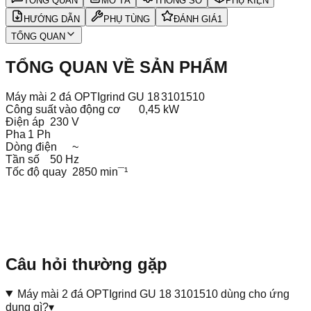
TỔNG QUAN
MÔ TẢ
THÔNG SỐ
PHỤ KIỆN
HƯỚNG DẪN
PHỤ TÙNG
ĐÁNH GIÁ
1
TỔNG QUAN
TỔNG QUAN VỀ SẢN PHẨM
Máy mài 2 đá OPTIgrind GU 18
3101510
Công suất vào động cơ
0,45 kW
Điện áp
230 V
Pha
1 Ph
Dòng điện
~
Tần số
50 Hz
Tốc độ quay
2850 min¯¹
Câu hỏi thường gặp
Máy mài 2 đá OPTIgrind GU 18 3101510 dùng cho ứng
dụng gì?
▾