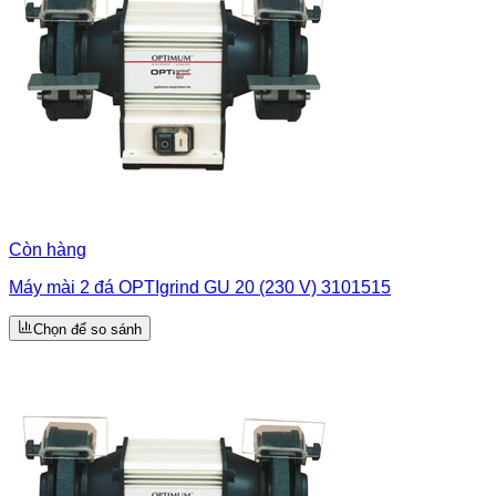
Còn hàng
Máy mài 2 đá OPTIgrind GU 20 (230 V) 3101515
Chọn để so sánh