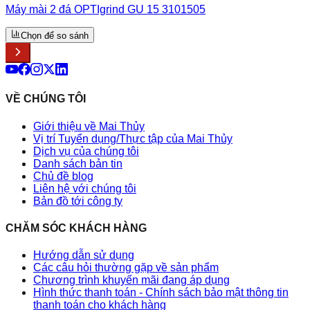
Máy mài 2 đá OPTIgrind GU 15 3101505
Chọn để so sánh
VỀ CHÚNG TÔI
Giới thiệu về Mai Thủy
Vị trí Tuyển dụng/Thực tập của Mai Thủy
Dịch vụ của chúng tôi
Danh sách bản tin
Chủ đề blog
Liên hệ với chúng tôi
Bản đồ tới công ty
CHĂM SÓC KHÁCH HÀNG
Hướng dẫn sử dụng
Các câu hỏi thường gặp về sản phẩm
Chương trình khuyến mãi đang áp dụng
Hình thức thanh toán - Chính sách bảo mật thông tin
thanh toán cho khách hàng