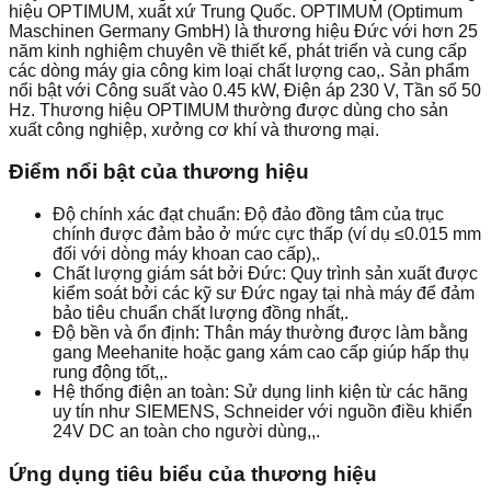
hiệu OPTIMUM, xuất xứ Trung Quốc. OPTIMUM (Optimum
Maschinen Germany GmbH) là thương hiệu Đức với hơn 25
năm kinh nghiệm chuyên về thiết kế, phát triển và cung cấp
các dòng máy gia công kim loại chất lượng cao,. Sản phẩm
nổi bật với Công suất vào 0.45 kW, Điện áp 230 V, Tần số 50
Hz. Thương hiệu OPTIMUM thường được dùng cho sản
xuất công nghiệp, xưởng cơ khí và thương mại.
Điểm nổi bật của thương hiệu
Độ chính xác đạt chuẩn: Độ đảo đồng tâm của trục
chính được đảm bảo ở mức cực thấp (ví dụ ≤0.015 mm
đối với dòng máy khoan cao cấp),.
Chất lượng giám sát bởi Đức: Quy trình sản xuất được
kiểm soát bởi các kỹ sư Đức ngay tại nhà máy để đảm
bảo tiêu chuẩn chất lượng đồng nhất,.
Độ bền và ổn định: Thân máy thường được làm bằng
gang Meehanite hoặc gang xám cao cấp giúp hấp thụ
rung động tốt,,.
Hệ thống điện an toàn: Sử dụng linh kiện từ các hãng
uy tín như SIEMENS, Schneider với nguồn điều khiển
24V DC an toàn cho người dùng,,.
Ứng dụng tiêu biểu của thương hiệu