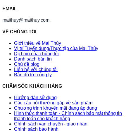
EMAIL
maithuy@maithuy.com
VỀ CHÚNG TÔI
Giới thiệu về Mai Thủy
Vị trí Tuyển dụng/Thực tập của Mai Thủy
Dịch vụ của chúng tôi
Danh sách bản tin
Chủ đề blog
Liên hệ với chúng tôi
Bản đồ tới công ty
CHĂM SÓC KHÁCH HÀNG
Hướng dẫn sử dụng
Các câu hỏi thường gặp về sản phẩm
Chương trình khuyến mãi đang áp dụng
Hình thức thanh toán - Chính sách bảo mật thông tin
thanh toán cho khách hàng
Chính sách vận chuyển - giao nhận
Chính sách bảo hành