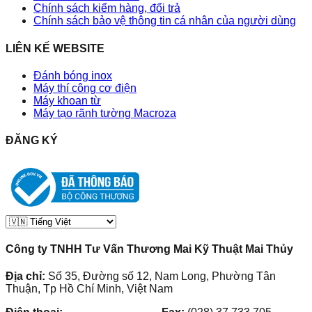
Chính sách kiểm hàng, đổi trả
Chính sách bảo vệ thông tin cá nhân của người dùng
LIÊN KẾ WEBSITE
Đánh bóng inox
Máy thí công cơ điện
Máy khoan từ
Máy tạo rãnh tường Macroza
ĐĂNG KÝ
Công ty TNHH Tư Vấn Thương Mai Kỹ Thuật Mai Thủy
Địa chỉ:
Số 35, Đường số 12, Nam Long, Phường Tân
Thuận, Tp Hồ Chí Minh, Việt Nam