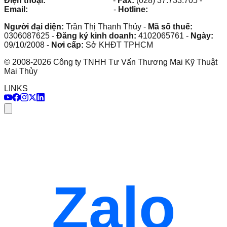
Điện thoại:
(028) 38.73.03.73
-
Fax:
(028) 37.733.705
-
Email:
maithuy@maithuy.com
-
Hotline:
0913.23.80.23
Người đại diện:
Trần Thị Thanh Thủy
-
Mã số thuế:
0306087625
-
Đăng ký kinh doanh:
4102065761
-
Ngày:
09/10/2008
-
Nơi cấp:
Sở KHĐT TPHCM
©
2008
-
2026
Công ty TNHH Tư Vấn Thương Mai Kỹ Thuật
Mai Thủy
LINKS
Zalo