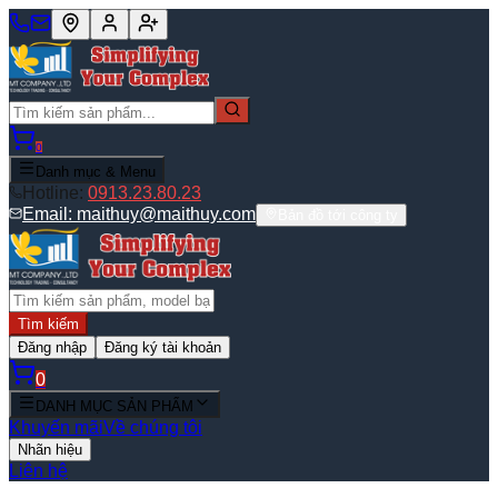
0
Danh mục & Menu
Hotline:
0913.23.80.23
Email:
maithuy@maithuy.com
Bản đồ tới công ty
Tìm kiếm
Đăng nhập
Đăng ký tài khoản
0
DANH MỤC SẢN PHẨM
Khuyến mãi
Về chúng tôi
Nhãn hiệu
Liên hệ