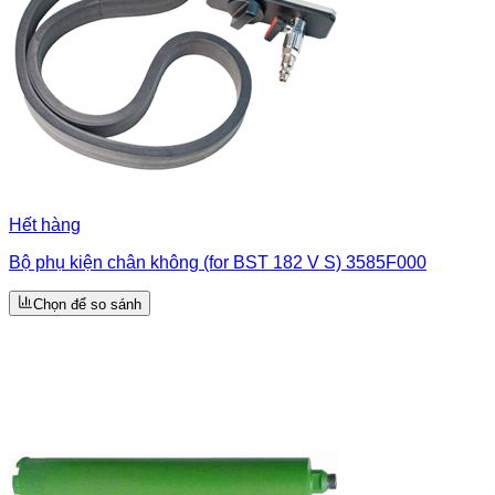
Hết hàng
Bộ phụ kiện chân không (for BST 182 V S) 3585F000
Chọn để so sánh