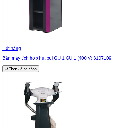
Hết hàng
Bàn máy tích hợp hút bụi GU 1 GU 1 (400 V) 3107109
Chọn để so sánh