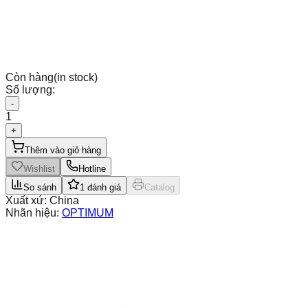
Còn hàng
(in stock)
Số lượng:
-
1
+
Thêm vào giỏ hàng
Wishlist
Hotline
So sánh
1
đánh giá
Catalog
Xuất xứ:
China
Nhãn hiệu:
OPTIMUM