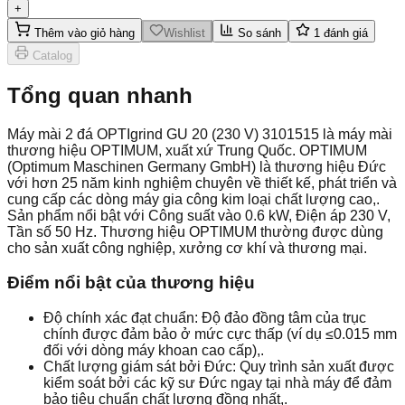
+
Thêm vào giỏ hàng
Wishlist
So sánh
1
đánh giá
Catalog
Tổng quan nhanh
Máy mài 2 đá OPTIgrind GU 20 (230 V) 3101515 là máy mài
thương hiệu OPTIMUM, xuất xứ Trung Quốc. OPTIMUM
(Optimum Maschinen Germany GmbH) là thương hiệu Đức
với hơn 25 năm kinh nghiệm chuyên về thiết kế, phát triển và
cung cấp các dòng máy gia công kim loại chất lượng cao,.
Sản phẩm nổi bật với Công suất vào 0.6 kW, Điện áp 230 V,
Tần số 50 Hz. Thương hiệu OPTIMUM thường được dùng
cho sản xuất công nghiệp, xưởng cơ khí và thương mại.
Điểm nổi bật của thương hiệu
Độ chính xác đạt chuẩn: Độ đảo đồng tâm của trục
chính được đảm bảo ở mức cực thấp (ví dụ ≤0.015 mm
đối với dòng máy khoan cao cấp),.
Chất lượng giám sát bởi Đức: Quy trình sản xuất được
kiểm soát bởi các kỹ sư Đức ngay tại nhà máy để đảm
bảo tiêu chuẩn chất lượng đồng nhất,.