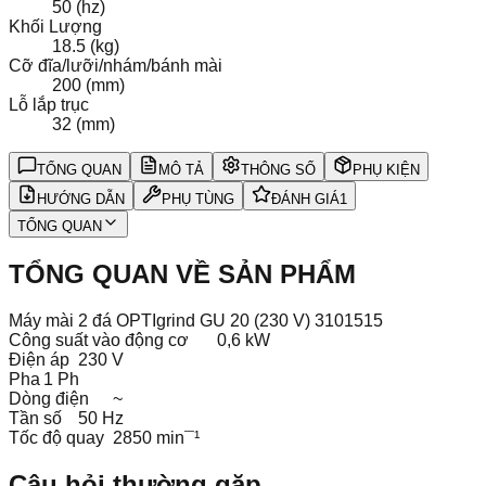
50 (hz)
Khối Lượng
18.5 (kg)
Cỡ đĩa/lưỡi/nhám/bánh mài
200 (mm)
Lỗ lắp trục
32 (mm)
TỔNG QUAN
MÔ TẢ
THÔNG SỐ
PHỤ KIỆN
HƯỚNG DẪN
PHỤ TÙNG
ĐÁNH GIÁ
1
TỔNG QUAN
TỔNG QUAN VỀ SẢN PHẨM
Máy mài 2 đá OPTIgrind GU 20 (230 V) 3101515
Công suất vào động cơ
0,6 kW
Điện áp
230 V
Pha
1 Ph
Dòng điện
~
Tần số
50 Hz
Tốc độ quay
2850 min¯¹
Câu hỏi thường gặp