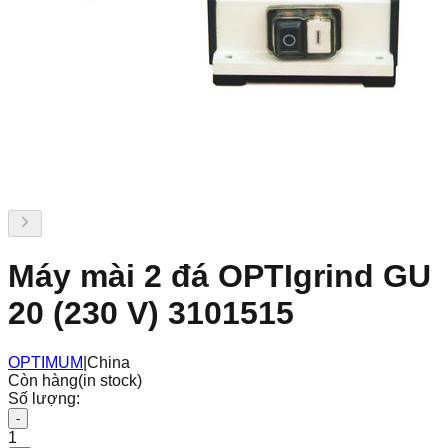
Máy mài 2 đá OPTIgrind GU
20 (230 V) 3101515
OPTIMUM
|
China
Còn hàng
(in stock)
Số lượng:
-
1