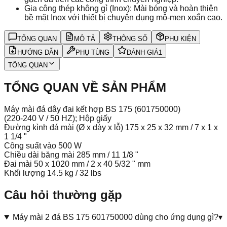
Gia công thép không gỉ (Inox): Mài bóng và hoàn thiện
bề mặt Inox với thiết bị chuyên dụng mô-men xoắn cao.
TỔNG QUAN
MÔ TẢ
THÔNG SỐ
PHỤ KIỆN
HƯỚNG DẪN
PHỤ TÙNG
ĐÁNH GIÁ
1
TỔNG QUAN
TỔNG QUAN VỀ SẢN PHẨM
Máy mài đá dây đai kết hợp BS 175 (601750000)
(220-240 V / 50 HZ); Hộp giấy
Đường kình đá mài (Ø x dày x lỗ) 175 x 25 x 32 mm / 7 x 1 x
1 1/4 "
Công suất vào 500 W
Chiều dài băng mài 285 mm / 11 1/8 "
Đai mài 50 x 1020 mm / 2 x 40 5/32 " mm
Khối lượng 14.5 kg / 32 lbs
Câu hỏi thường gặp
Máy mài 2 đá BS 175 601750000 dùng cho ứng dụng gì?
▾