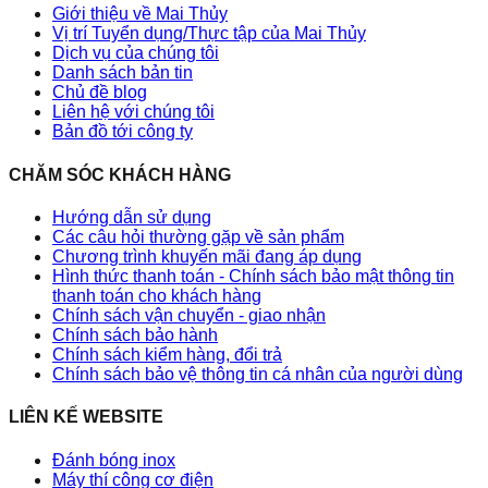
Giới thiệu về Mai Thủy
Vị trí Tuyển dụng/Thực tập của Mai Thủy
Dịch vụ của chúng tôi
Danh sách bản tin
Chủ đề blog
Liên hệ với chúng tôi
Bản đồ tới công ty
CHĂM SÓC KHÁCH HÀNG
Hướng dẫn sử dụng
Các câu hỏi thường gặp về sản phẩm
Chương trình khuyến mãi đang áp dụng
Hình thức thanh toán - Chính sách bảo mật thông tin
thanh toán cho khách hàng
Chính sách vận chuyển - giao nhận
Chính sách bảo hành
Chính sách kiểm hàng, đổi trả
Chính sách bảo vệ thông tin cá nhân của người dùng
LIÊN KẾ WEBSITE
Đánh bóng inox
Máy thí công cơ điện