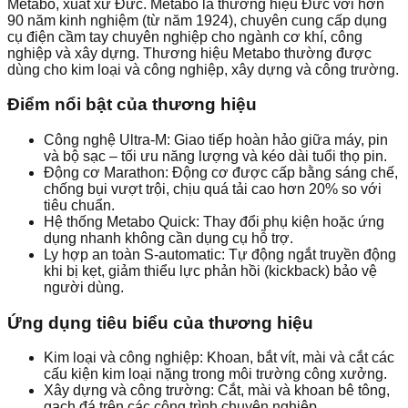
Metabo, xuất xứ Đức. Metabo là thương hiệu Đức với hơn
90 năm kinh nghiệm (từ năm 1924), chuyên cung cấp dụng
cụ điện cầm tay chuyên nghiệp cho ngành cơ khí, công
nghiệp và xây dựng. Thương hiệu Metabo thường được
dùng cho kim loại và công nghiệp, xây dựng và công trường.
Điểm nổi bật của thương hiệu
Công nghệ Ultra-M: Giao tiếp hoàn hảo giữa máy, pin
và bộ sạc – tối ưu năng lượng và kéo dài tuổi thọ pin.
Động cơ Marathon: Động cơ được cấp bằng sáng chế,
chống bụi vượt trội, chịu quá tải cao hơn 20% so với
tiêu chuẩn.
Hệ thống Metabo Quick: Thay đổi phụ kiện hoặc ứng
dụng nhanh không cần dụng cụ hỗ trợ.
Ly hợp an toàn S-automatic: Tự động ngắt truyền động
khi bị kẹt, giảm thiểu lực phản hồi (kickback) bảo vệ
người dùng.
Ứng dụng tiêu biểu của thương hiệu
Kim loại và công nghiệp: Khoan, bắt vít, mài và cắt các
cấu kiện kim loại nặng trong môi trường công xưởng.
Xây dựng và công trường: Cắt, mài và khoan bê tông,
gạch đá trên các công trình chuyên nghiệp.