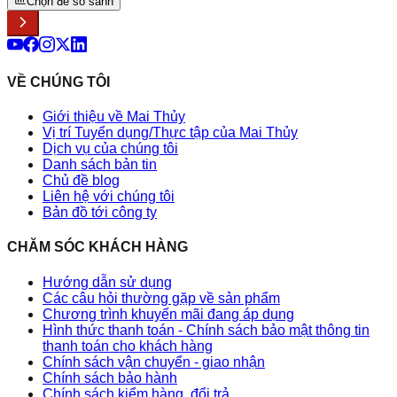
Chọn để so sánh
VỀ CHÚNG TÔI
Giới thiệu về Mai Thủy
Vị trí Tuyển dụng/Thực tập của Mai Thủy
Dịch vụ của chúng tôi
Danh sách bản tin
Chủ đề blog
Liên hệ với chúng tôi
Bản đồ tới công ty
CHĂM SÓC KHÁCH HÀNG
Hướng dẫn sử dụng
Các câu hỏi thường gặp về sản phẩm
Chương trình khuyến mãi đang áp dụng
Hình thức thanh toán - Chính sách bảo mật thông tin
thanh toán cho khách hàng
Chính sách vận chuyển - giao nhận
Chính sách bảo hành
Chính sách kiểm hàng, đổi trả