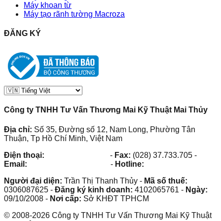
Máy khoan từ
Máy tạo rãnh tường Macroza
ĐĂNG KÝ
Công ty TNHH Tư Vấn Thương Mai Kỹ Thuật Mai Thủy
Địa chỉ:
Số 35, Đường số 12, Nam Long, Phường Tân
Thuận, Tp Hồ Chí Minh, Việt Nam
Điện thoại:
(028) 38.73.03.73
-
Fax:
(028) 37.733.705
-
Email:
maithuy@maithuy.com
-
Hotline:
0913.23.80.23
Người đại diện:
Trần Thị Thanh Thủy
-
Mã số thuế:
0306087625
-
Đăng ký kinh doanh:
4102065761
-
Ngày:
09/10/2008
-
Nơi cấp:
Sở KHĐT TPHCM
©
2008
-
2026
Công ty TNHH Tư Vấn Thương Mai Kỹ Thuật