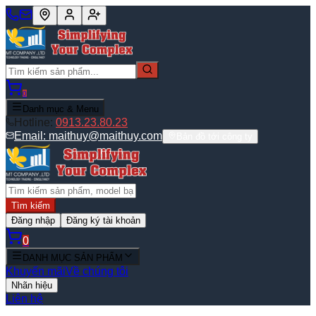
0
Danh mục & Menu
Hotline:
0913.23.80.23
Email:
maithuy@maithuy.com
Bản đồ tới công ty
Tìm kiếm
Đăng nhập
Đăng ký tài khoản
0
DANH MỤC SẢN PHẨM
Khuyến mãi
Về chúng tôi
Nhãn hiệu
Liên hệ