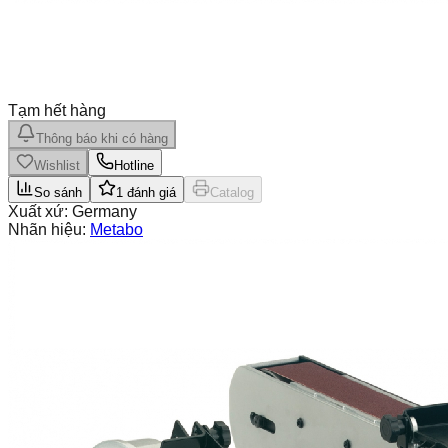
Tạm hết hàng
Thông báo khi có hàng
Wishlist
Hotline
So sánh
1
đánh giá
Catalog
Xuất xứ:
Germany
Nhãn hiệu:
Metabo