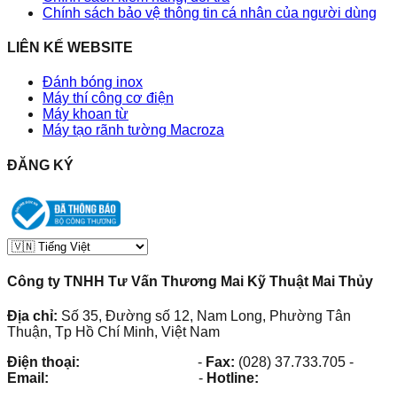
Chính sách bảo vệ thông tin cá nhân của người dùng
LIÊN KẾ WEBSITE
Đánh bóng inox
Máy thí công cơ điện
Máy khoan từ
Máy tạo rãnh tường Macroza
ĐĂNG KÝ
Công ty TNHH Tư Vấn Thương Mai Kỹ Thuật Mai Thủy
Địa chỉ:
Số 35, Đường số 12, Nam Long, Phường Tân
Thuận, Tp Hồ Chí Minh, Việt Nam
Điện thoại:
(028) 38.73.03.73
-
Fax:
(028) 37.733.705
-
Email:
maithuy@maithuy.com
-
Hotline:
0913.23.80.23