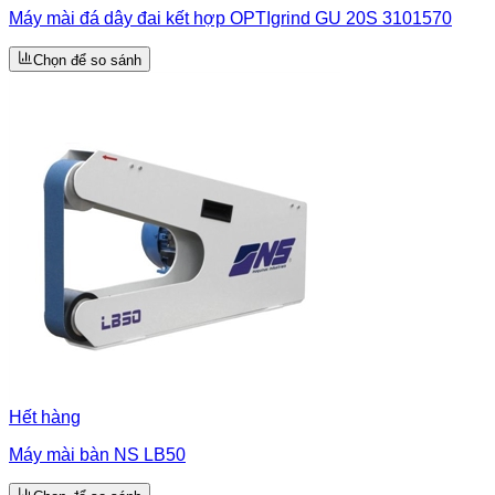
Máy mài đá dây đai kết hợp OPTIgrind GU 20S 3101570
Chọn để so sánh
Hết hàng
Máy mài bàn NS LB50