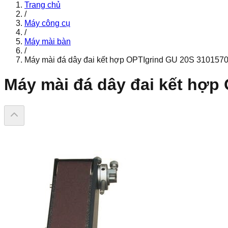
Trang chủ
/
Máy công cụ
/
Máy mài bàn
/
Máy mài đá dây đai kết hợp OPTIgrind GU 20S 310157
Máy mài đá dây đai kết hợp