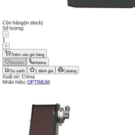
Còn hàng
(in stock)
Số lượng:
-
1
+
Thêm vào giỏ hàng
Wishlist
Hotline
So sánh
1
đánh giá
Catalog
Xuất xứ:
China
Nhãn hiệu:
OPTIMUM