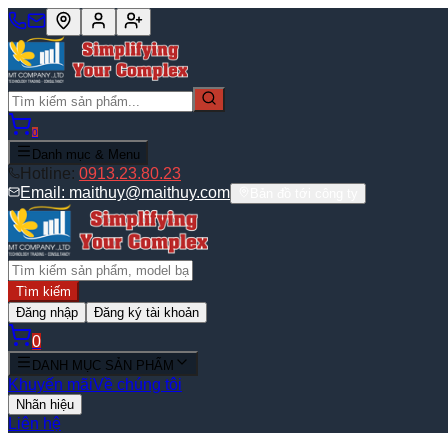
0
Danh mục & Menu
Hotline:
0913.23.80.23
Email:
maithuy@maithuy.com
Bản đồ tới công ty
Tìm kiếm
Đăng nhập
Đăng ký tài khoản
0
DANH MỤC SẢN PHẨM
Khuyến mãi
Về chúng tôi
Nhãn hiệu
Liên hệ