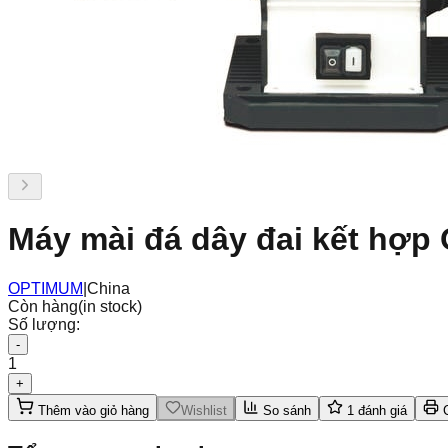
Máy mài đá dây đai kết hợp
OPTIMUM
|
China
Còn hàng
(in stock)
Số lượng:
-
1
+
Thêm vào giỏ hàng
Wishlist
So sánh
1
đánh giá
C