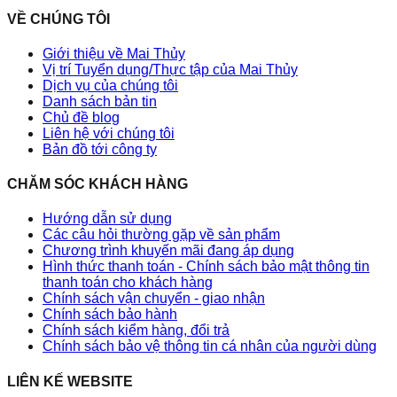
VỀ CHÚNG TÔI
Giới thiệu về Mai Thủy
Vị trí Tuyển dụng/Thực tập của Mai Thủy
Dịch vụ của chúng tôi
Danh sách bản tin
Chủ đề blog
Liên hệ với chúng tôi
Bản đồ tới công ty
CHĂM SÓC KHÁCH HÀNG
Hướng dẫn sử dụng
Các câu hỏi thường gặp về sản phẩm
Chương trình khuyến mãi đang áp dụng
Hình thức thanh toán - Chính sách bảo mật thông tin
thanh toán cho khách hàng
Chính sách vận chuyển - giao nhận
Chính sách bảo hành
Chính sách kiểm hàng, đổi trả
Chính sách bảo vệ thông tin cá nhân của người dùng
LIÊN KẾ WEBSITE