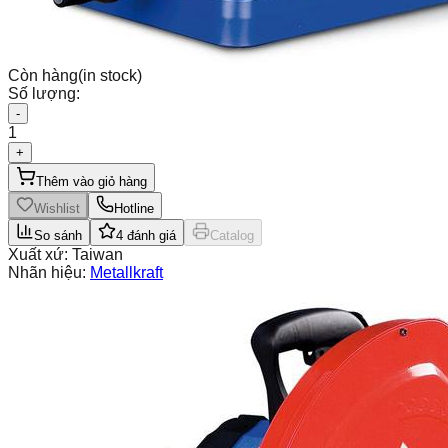
Còn hàng
(in stock)
Số lượng:
-
1
+
Thêm vào giỏ hàng
Wishlist
Hotline
So sánh
4
đánh giá
Catalog
Xuất xứ:
Taiwan
Nhãn hiệu:
Metallkraft