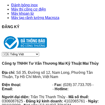
Đánh bóng inox
Máy thí công cơ điện
Máy khoan từ
Máy tạo rãnh tường Macroza
ĐĂNG KÝ
Công ty TNHH Tư Vấn Thương Mai Kỹ Thuật Mai Thủy
Địa chỉ:
Số 35, Đường số 12, Nam Long, Phường Tân
Thuận, Tp Hồ Chí Minh, Việt Nam
Điện thoại:
(028) 38.73.03.73
-
Fax:
(028) 37.733.705
-
Email:
maithuy@maithuy.com
-
Hotline:
0913.23.80.23
Người đại diện:
Trần Thị Thanh Thủy
-
Mã số thuế:
0306087625
-
Đăng ký kinh doanh:
4102065761
-
Ngày: