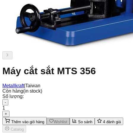
Máy cắt sắt MTS 356
Metallkraft
|
Taiwan
Còn hàng
(in stock)
Số lượng:
-
1
+
Thêm vào giỏ hàng
Wishlist
So sánh
4
đánh giá
Catalog