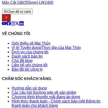
Máy Cắt Sắt(355mm) LW1400
Chọn để so sánh
VỀ CHÚNG TÔI
Giới thiệu về Mai Thủy
Vị trí Tuyển dụng/Thực tập của Mai Thủy
Dịch vụ của chúng tôi
Danh sách bản tin
Chủ đề blog
Liên hệ với chúng tôi
Bản đồ tới công ty
CHĂM SÓC KHÁCH HÀNG
Hướng dẫn sử dụng
Các câu hỏi thường gặp về sản phẩm
Chương trình khuyến mãi đang áp dụng
Hình thức thanh toán - Chính sách bảo mật thông tin
thanh toán cho khách hàng