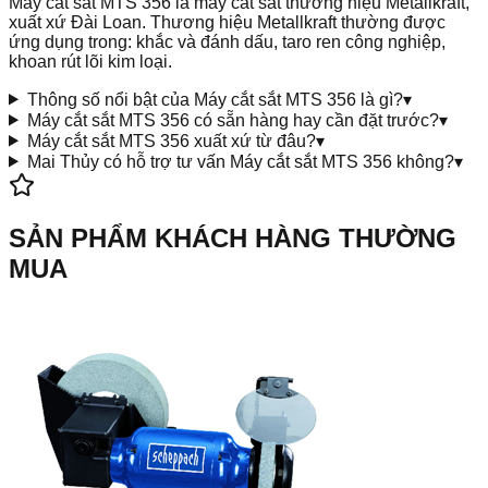
Máy cắt sắt MTS 356 là máy cắt sắt thương hiệu Metallkraft,
xuất xứ Đài Loan. Thương hiệu Metallkraft thường được
ứng dụng trong: khắc và đánh dấu, taro ren công nghiệp,
khoan rút lõi kim loại.
Thông số nổi bật của Máy cắt sắt MTS 356 là gì?
▾
Máy cắt sắt MTS 356 có sẵn hàng hay cần đặt trước?
▾
Máy cắt sắt MTS 356 xuất xứ từ đâu?
▾
Mai Thủy có hỗ trợ tư vấn Máy cắt sắt MTS 356 không?
▾
SẢN PHẨM KHÁCH HÀNG THƯỜNG
MUA