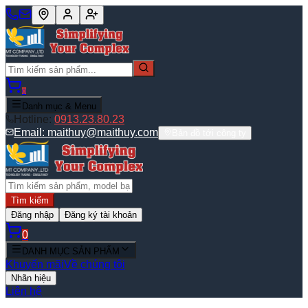
0
Danh mục & Menu
Hotline:
0913.23.80.23
Email:
maithuy@maithuy.com
Bản đồ tới công ty
Tìm kiếm
Đăng nhập
Đăng ký tài khoản
0
DANH MỤC SẢN PHẨM
Khuyến mãi
Về chúng tôi
Nhãn hiệu
Liên hệ