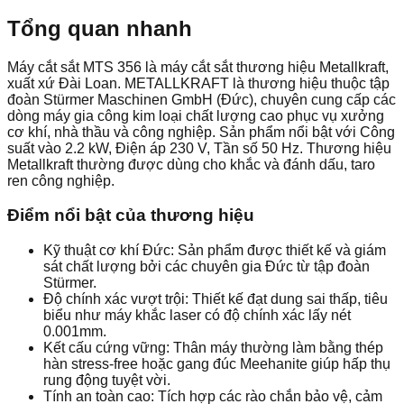
Tổng quan nhanh
Máy cắt sắt MTS 356 là máy cắt sắt thương hiệu Metallkraft,
xuất xứ Đài Loan. METALLKRAFT là thương hiệu thuộc tập
đoàn Stürmer Maschinen GmbH (Đức), chuyên cung cấp các
dòng máy gia công kim loại chất lượng cao phục vụ xưởng
cơ khí, nhà thầu và công nghiệp. Sản phẩm nổi bật với Công
suất vào 2.2 kW, Điện áp 230 V, Tần số 50 Hz. Thương hiệu
Metallkraft thường được dùng cho khắc và đánh dấu, taro
ren công nghiệp.
Điểm nổi bật của thương hiệu
Kỹ thuật cơ khí Đức: Sản phẩm được thiết kế và giám
sát chất lượng bởi các chuyên gia Đức từ tập đoàn
Stürmer.
Độ chính xác vượt trội: Thiết kế đạt dung sai thấp, tiêu
biểu như máy khắc laser có độ chính xác lấy nét
0.001mm.
Kết cấu cứng vững: Thân máy thường làm bằng thép
hàn stress-free hoặc gang đúc Meehanite giúp hấp thụ
rung động tuyệt vời.
Tính an toàn cao: Tích hợp các rào chắn bảo vệ, cảm