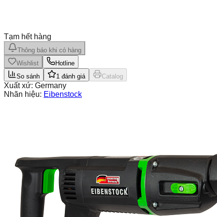
Tạm hết hàng
Thông báo khi có hàng
Wishlist
Hotline
So sánh
1
đánh giá
Catalog
Xuất xứ:
Germany
Nhãn hiệu:
Eibenstock