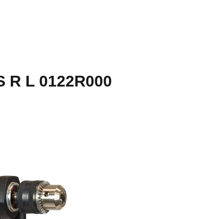
S R L 0122R000