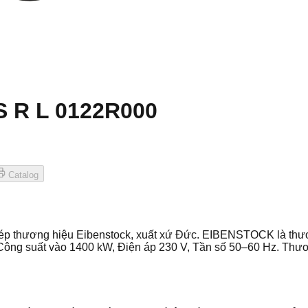
S R L 0122R000
Catalog
ép thương hiệu Eibenstock, xuất xứ Đức. EIBENSTOCK là thươ
i Công suất vào 1400 kW, Điện áp 230 V, Tần số 50–60 Hz. Th