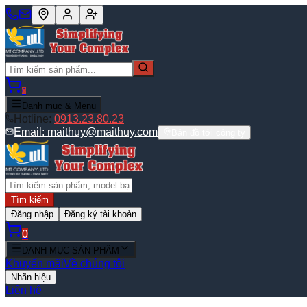
0
Danh mục & Menu
Hotline:
0913.23.80.23
Email:
maithuy@maithuy.com
Bản đồ tới công ty
Tìm kiếm
Đăng nhập
Đăng ký tài khoản
0
DANH MỤC SẢN PHẨM
Khuyến mãi
Về chúng tôi
Nhãn hiệu
Liên hệ