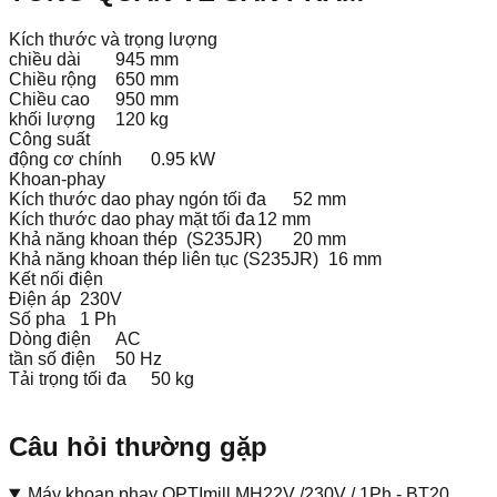
Kích thước và trọng lượng
chiều dài
945 mm
Chiều rộng
650 mm
Chiều cao
950 mm
khối lượng
120 kg
Công suất
động cơ chính
0.95 kW
Khoan-phay
Kích thước dao phay ngón tối đa
52 mm
Kích thước dao phay mặt tối đa
12 mm
Khả năng khoan thép (S235JR)
20 mm
Khả năng khoan thép liên tục (S235JR)
16 mm
Kết nối điện
Điện áp
230V
Số pha
1 Ph
Dòng điện
AC
tần số điện
50 Hz
Tải trọng tối đa
50 kg
Câu hỏi thường gặp
Máy khoan phay OPTImill MH22V /230V / 1Ph - BT20