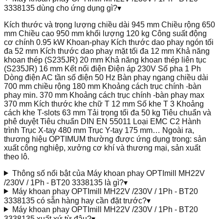
3338135 dùng cho ứng dụng gì?
▾
Kích thước và trọng lượng chiều dài 945 mm Chiều rộng 650
mm Chiều cao 950 mm khối lượng 120 kg Công suất động
cơ chính 0.95 kW Khoan-phay Kích thước dao phay ngón tối
đa 52 mm Kích thước dao phay mặt tối đa 12 mm Khả năng
khoan thép (S235JR) 20 mm Khả năng khoan thép liên tục
(S235JR) 16 mm Kết nối điện Điện áp 230V Số pha 1 Ph
Dòng điện AC tần số điện 50 Hz Bàn phay ngang chiều dài
700 mm chiều rộng 180 mm Khoảng cách trục chính -bàn
phay min. 370 mm Khoảng cách trục chính -bàn phay max
370 mm Kích thước khe chữ T 12 mm Số khe T 3 Khoảng
cách khe T-slots 63 mm Tải trọng tối đa 50 kg Tiêu chuẩn và
phê duyệt Tiêu chuẩn DIN EN 55011 Loại EMC C2 Hành
trình Trục X-tay 480 mm Trục Y-tay 175 mm… Ngoài ra,
thương hiệu OPTIMUM thường được ứng dụng trong: sản
xuất công nghiệp, xưởng cơ khí và thương mại, sản xuất
theo lô.
Thông số nổi bật của Máy khoan phay OPTImill MH22V
/230V / 1Ph - BT20 3338135 là gì?
▾
Máy khoan phay OPTImill MH22V /230V / 1Ph - BT20
3338135 có sẵn hàng hay cần đặt trước?
▾
Máy khoan phay OPTImill MH22V /230V / 1Ph - BT20
3338135 xuất xứ từ đâu?
▾