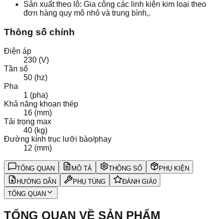
Sản xuất theo lô: Gia công các linh kiện kim loại theo
đơn hàng quy mô nhỏ và trung bình,.
Thông số chính
Điện áp
230 (V)
Tần số
50 (hz)
Pha
1 (pha)
Khả năng khoan thép
16 (mm)
Tải trọng max
40 (kg)
Đường kính trục lưỡi bào/phay
12 (mm)
TỔNG QUAN
MÔ TẢ
THÔNG SỐ
PHỤ KIỆN
HƯỚNG DẪN
PHỤ TÙNG
ĐÁNH GIÁ
0
TỔNG QUAN
TỔNG QUAN VỀ SẢN PHẨM