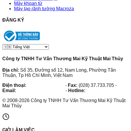
Máy khoan từ
Máy tạo rãnh tường Macroza
ĐĂNG KÝ
Công ty TNHH Tư Vấn Thương Mai Kỹ Thuật Mai Thủy
Địa chỉ:
Số 35, Đường số 12, Nam Long, Phường Tân
Thuận, Tp Hồ Chí Minh, Việt Nam
Điện thoại:
(028) 38.73.03.73
-
Fax:
(028) 37.733.705
-
Email:
maithuy@maithuy.com
-
Hotline:
0913.23.80.23
©
2008
-
2026
Công ty TNHH Tư Vấn Thương Mai Kỹ Thuật
Mai Thủy
GIỜ LÀM VIỆC