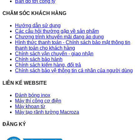
Bản đồ tới công ty
CHĂM SÓC KHÁCH HÀNG
Hướng dẫn sử dụng
Các câu hỏi thường gặp về sản phẩm
Chương trình khuyến mãi đang áp dụng
Hình thức thanh toán - Chính sách bảo mật thông tin
thanh toán cho khách hàng
Chính sách vận chuyển - giao nhận
Chính sách bảo hành
Chính sách kiểm hàng, đổi trả
Chính sách bảo vệ thông tin cá nhân của người dùng
LIÊN KẾ WEBSITE
Đánh bóng inox
Máy thí công cơ điện
Máy khoan từ
Máy tạo rãnh tường Macroza
ĐĂNG KÝ