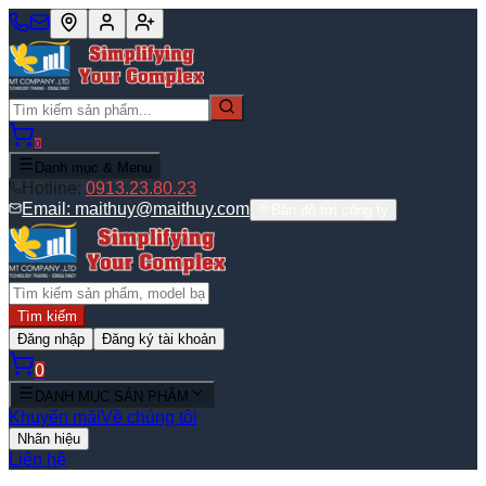
0
Danh mục & Menu
Hotline:
0913.23.80.23
Email:
maithuy@maithuy.com
Bản đồ tới công ty
Tìm kiếm
Đăng nhập
Đăng ký tài khoản
0
DANH MỤC SẢN PHẨM
Khuyến mãi
Về chúng tôi
Nhãn hiệu
Liên hệ