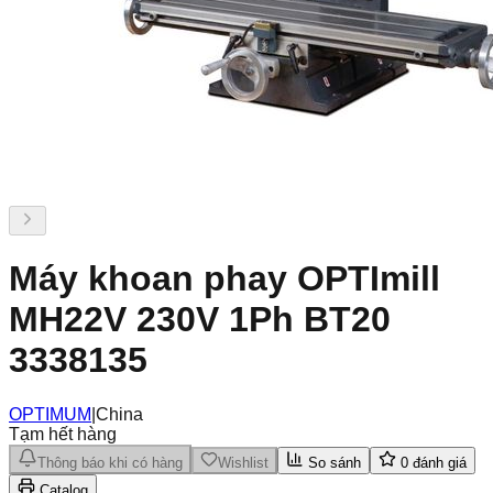
Máy khoan phay OPTImill
MH22V 230V 1Ph BT20
3338135
OPTIMUM
|
China
Tạm hết hàng
Thông báo khi có hàng
Wishlist
So sánh
0
đánh giá
Catalog