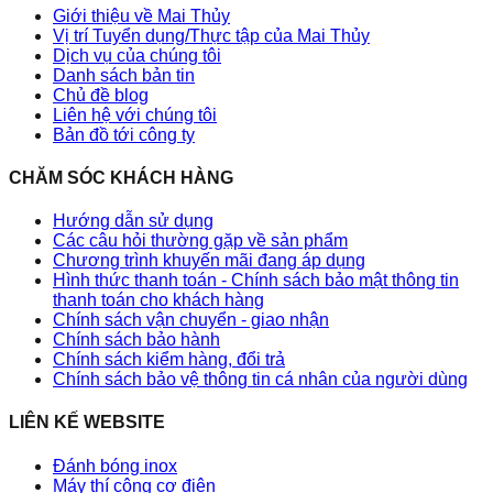
Giới thiệu về Mai Thủy
Vị trí Tuyển dụng/Thực tập của Mai Thủy
Dịch vụ của chúng tôi
Danh sách bản tin
Chủ đề blog
Liên hệ với chúng tôi
Bản đồ tới công ty
CHĂM SÓC KHÁCH HÀNG
Hướng dẫn sử dụng
Các câu hỏi thường gặp về sản phẩm
Chương trình khuyến mãi đang áp dụng
Hình thức thanh toán - Chính sách bảo mật thông tin
thanh toán cho khách hàng
Chính sách vận chuyển - giao nhận
Chính sách bảo hành
Chính sách kiểm hàng, đổi trả
Chính sách bảo vệ thông tin cá nhân của người dùng
LIÊN KẾ WEBSITE
Đánh bóng inox
Máy thí công cơ điện