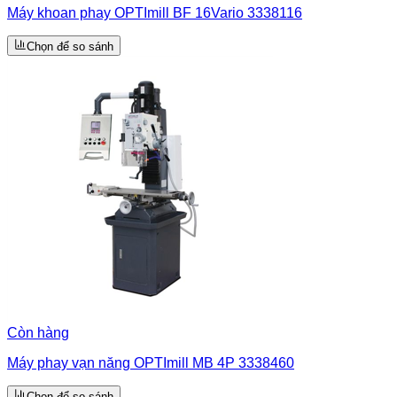
Máy khoan phay OPTImill BF 16Vario 3338116
Chọn để so sánh
Còn hàng
Máy phay vạn năng OPTImill MB 4P 3338460
Chọn để so sánh