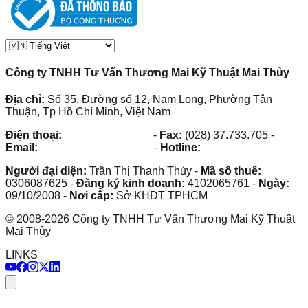
Công ty TNHH Tư Vấn Thương Mai Kỹ Thuật Mai Thủy
Địa chỉ:
Số 35, Đường số 12, Nam Long, Phường Tân
Thuận, Tp Hồ Chí Minh, Việt Nam
Điện thoại:
(028) 38.73.03.73
-
Fax:
(028) 37.733.705
-
Email:
maithuy@maithuy.com
-
Hotline:
0913.23.80.23
Người đại diện:
Trần Thị Thanh Thủy
-
Mã số thuế:
0306087625
-
Đăng ký kinh doanh:
4102065761
-
Ngày:
09/10/2008
-
Nơi cấp:
Sở KHĐT TPHCM
©
2008
-
2026
Công ty TNHH Tư Vấn Thương Mai Kỹ Thuật
Mai Thủy
LINKS