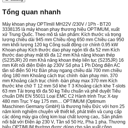
Tổng quan nhanh
Máy khoan phay OPTImill MH22V /230V / 1Ph - BT20
3338135 là máy khoan phay thương hiệu OPTIMUM, xuất
xứ Trung Quốc. Theo mô tả sản phẩm: Kích thước và trọng
lượng chiều dài 945 mm Chiều rộng 650 mm Chiều cao 950
mm khối lượng 120 kg Công suất động cơ chính 0.95 kW
Khoan-phay Kích thước dao phay ngón tối đa 52 mm Kích
thước dao phay mặt tối đa 12 mm Khả năng khoan thép
(S235JR) 20 mm Khả năng khoan thép liên tục (S235JR) 16
mm Kết nối điện Điện áp 230V Số pha 1 Ph Dòng điện AC
tần số điện 50 Hz Bàn phay ngang chiều dài 700 mm chiều
rộng 180 mm Khoảng cách trục chính -bàn phay min. 370
mm Khoảng cách trục chính -bàn phay max 370 mm Kích
thước khe chữ T 12 mm Số khe T 3 Khoảng cách khe T-slots
63 mm Tải trọng tối đa 50 kg Tiêu chuẩn và phê duyệt Tiêu
chuẩn DIN EN 55011 Loại EMC C2 Hành trình Trục X-tay
480 mm Trục Y-tay 175 mm… OPTIMUM (Optimum
Maschinen Germany GmbH) là thương hiệu Đức với hơn 25
năm kinh nghiệm chuyên về thiết kế, phát triển và cung cấp
các dòng máy gia công kim loại chất lượng cao,. Sản phẩm
nổi bật với Điện áp 230 V, Tần số 50 Hz, Pha 1 pha. Thương
hiệu OPTIMUM thường được dùng cho sản xuất công