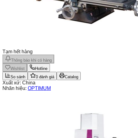
Tạm hết hàng
Thông báo khi có hàng
Wishlist
Hotline
So sánh
0
đánh giá
Catalog
Xuất xứ:
China
Nhãn hiệu:
OPTIMUM