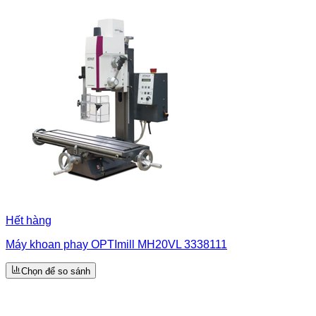
Hết hàng
Máy khoan phay OPTImill MH20VL 3338111
Chọn để so sánh