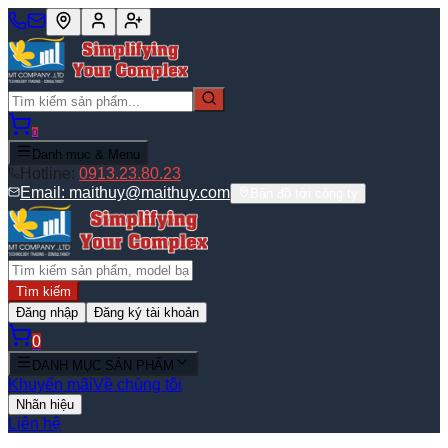
0
Danh mục & Menu
Hotline:
0913.23.80.23
Email:
maithuy@maithuy.com
Bản đồ tới công ty
Tìm kiếm
Đăng nhập
Đăng ký tài khoản
0
DANH MỤC SẢN PHẨM
Khuyến mãi
Về chúng tôi
Nhãn hiệu
Liên hệ