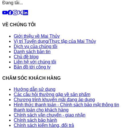
Đang tải...
VỀ CHÚNG TÔI
Giới thiệu về Mai Thủy
Vị trí Tuyển dụng/Thực tập của Mai Thủy
Dịch vụ của chúng tôi
Danh sách bản tin
Chủ đề blog
Liên hệ với chúng tôi
Bản đồ tới công ty
CHĂM SÓC KHÁCH HÀNG
Hướng dẫn sử dụng
Các câu hỏi thường gặp về sản phẩm
Chương trình khuyến mãi đang áp dụng
Hình thức thanh toán - Chính sách bảo mật thông tin
thanh toán cho khách hàng
Chính sách vận chuyển - giao nhận
Chính sách bảo hành
Chính sách kiểm hàng, đổi trả