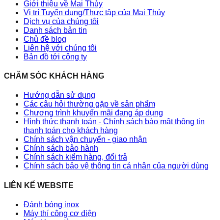
Giới thiệu về Mai Thủy
Vị trí Tuyển dụng/Thực tập của Mai Thủy
Dịch vụ của chúng tôi
Danh sách bản tin
Chủ đề blog
Liên hệ với chúng tôi
Bản đồ tới công ty
CHĂM SÓC KHÁCH HÀNG
Hướng dẫn sử dụng
Các câu hỏi thường gặp về sản phẩm
Chương trình khuyến mãi đang áp dụng
Hình thức thanh toán - Chính sách bảo mật thông tin
thanh toán cho khách hàng
Chính sách vận chuyển - giao nhận
Chính sách bảo hành
Chính sách kiểm hàng, đổi trả
Chính sách bảo vệ thông tin cá nhân của người dùng
LIÊN KẾ WEBSITE
Đánh bóng inox
Máy thí công cơ điện