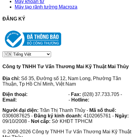
Máy khoan từ
Máy tạo rãnh tường Macroza
ĐĂNG KÝ
Công ty TNHH Tư Vấn Thương Mai Kỹ Thuật Mai Thủy
Địa chỉ:
Số 35, Đường số 12, Nam Long, Phường Tân
Thuận, Tp Hồ Chí Minh, Việt Nam
Điện thoại:
(028) 38.73.03.73
-
Fax:
(028) 37.733.705
-
Email:
maithuy@maithuy.com
-
Hotline:
0913.23.80.23
Người đại diện:
Trần Thị Thanh Thủy
-
Mã số thuế:
0306087625
-
Đăng ký kinh doanh:
4102065761
-
Ngày:
09/10/2008
-
Nơi cấp:
Sở KHĐT TPHCM
©
2008
-
2026
Công ty TNHH Tư Vấn Thương Mai Kỹ Thuật