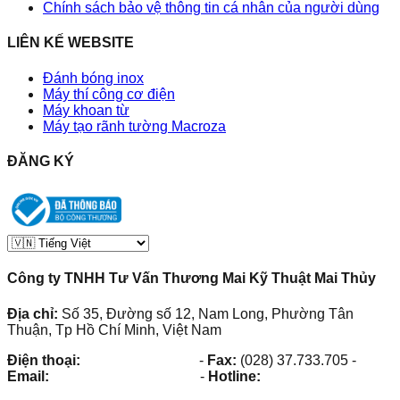
Chính sách bảo vệ thông tin cá nhân của người dùng
LIÊN KẾ WEBSITE
Đánh bóng inox
Máy thí công cơ điện
Máy khoan từ
Máy tạo rãnh tường Macroza
ĐĂNG KÝ
Công ty TNHH Tư Vấn Thương Mai Kỹ Thuật Mai Thủy
Địa chỉ:
Số 35, Đường số 12, Nam Long, Phường Tân
Thuận, Tp Hồ Chí Minh, Việt Nam
Điện thoại:
(028) 38.73.03.73
-
Fax:
(028) 37.733.705
-
Email:
maithuy@maithuy.com
-
Hotline:
0913.23.80.23