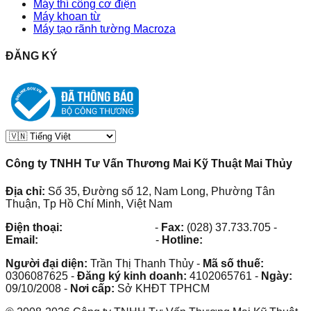
Máy thí công cơ điện
Máy khoan từ
Máy tạo rãnh tường Macroza
ĐĂNG KÝ
Công ty TNHH Tư Vấn Thương Mai Kỹ Thuật Mai Thủy
Địa chỉ:
Số 35, Đường số 12, Nam Long, Phường Tân
Thuận, Tp Hồ Chí Minh, Việt Nam
Điện thoại:
(028) 38.73.03.73
-
Fax:
(028) 37.733.705
-
Email:
maithuy@maithuy.com
-
Hotline:
0913.23.80.23
Người đại diện:
Trần Thị Thanh Thủy
-
Mã số thuế:
0306087625
-
Đăng ký kinh doanh:
4102065761
-
Ngày:
09/10/2008
-
Nơi cấp:
Sở KHĐT TPHCM