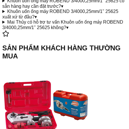
Khuôn uốn ống máy ROBEND 3/4000,25mm/1" 25625 có
sẵn hàng hay cần đặt trước?
▾
Khuôn uốn ống máy ROBEND 3/4000,25mm/1" 25625
xuất xứ từ đâu?
▾
Mai Thủy có hỗ trợ tư vấn Khuôn uốn ống máy ROBEND
3/4000,25mm/1" 25625 không?
▾
SẢN PHẨM KHÁCH HÀNG THƯỜNG
MUA