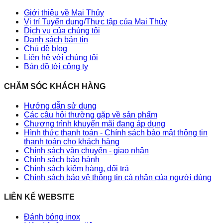
Giới thiệu về Mai Thủy
Vị trí Tuyển dụng/Thực tập của Mai Thủy
Dịch vụ của chúng tôi
Danh sách bản tin
Chủ đề blog
Liên hệ với chúng tôi
Bản đồ tới công ty
CHĂM SÓC KHÁCH HÀNG
Hướng dẫn sử dụng
Các câu hỏi thường gặp về sản phẩm
Chương trình khuyến mãi đang áp dụng
Hình thức thanh toán - Chính sách bảo mật thông tin
thanh toán cho khách hàng
Chính sách vận chuyển - giao nhận
Chính sách bảo hành
Chính sách kiểm hàng, đổi trả
Chính sách bảo vệ thông tin cá nhân của người dùng
LIÊN KẾ WEBSITE
Đánh bóng inox