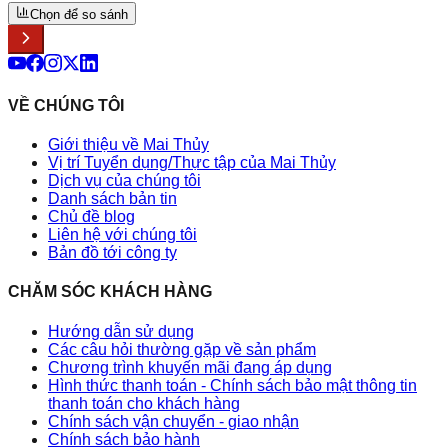
Chọn để so sánh
VỀ CHÚNG TÔI
Giới thiệu về Mai Thủy
Vị trí Tuyển dụng/Thực tập của Mai Thủy
Dịch vụ của chúng tôi
Danh sách bản tin
Chủ đề blog
Liên hệ với chúng tôi
Bản đồ tới công ty
CHĂM SÓC KHÁCH HÀNG
Hướng dẫn sử dụng
Các câu hỏi thường gặp về sản phẩm
Chương trình khuyến mãi đang áp dụng
Hình thức thanh toán - Chính sách bảo mật thông tin
thanh toán cho khách hàng
Chính sách vận chuyển - giao nhận
Chính sách bảo hành