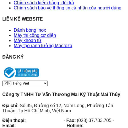
Chính sách kiểm hàng, đổi trả
Chính sách bảo vệ thông tin cá nhân của người dùng
LIÊN KẾ WEBSITE
Đánh bóng inox
Máy thí công cơ điện
Máy khoan từ
Máy tạo rãnh tường Macroza
ĐĂNG KÝ
Công ty TNHH Tư Vấn Thương Mai Kỹ Thuật Mai Thủy
Địa chỉ:
Số 35, Đường số 12, Nam Long, Phường Tân
Thuận, Tp Hồ Chí Minh, Việt Nam
Điện thoại:
(028) 38.73.03.73
-
Fax:
(028) 37.733.705
-
Email:
maithuy@maithuy.com
-
Hotline:
0913.23.80.23