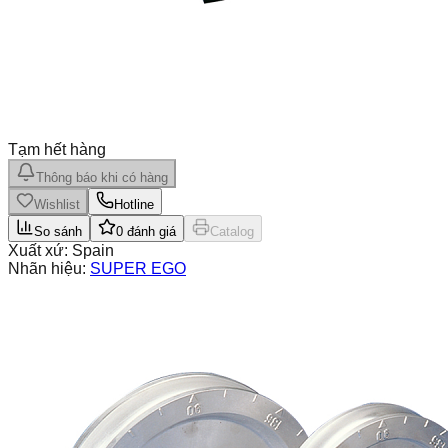
Tạm hết hàng
Thông báo khi có hàng
Wishlist
Hotline
So sánh
0
đánh giá
Catalog
Xuất xứ:
Spain
Nhãn hiệu:
SUPER EGO