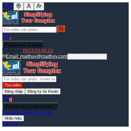
0
Danh mục & Menu
Hotline:
0913.23.80.23
Email:
maithuy@maithuy.com
Bản đồ tới công ty
Tìm kiếm
Đăng nhập
Đăng ký tài khoản
0
DANH MỤC SẢN PHẨM
Khuyến mãi
Về chúng tôi
Nhãn hiệu
Liên hệ