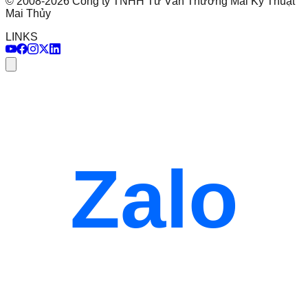
©
2008
-
2026
Công ty TNHH Tư Vấn Thương Mai Kỹ Thuật
Mai Thủy
LINKS
Zalo