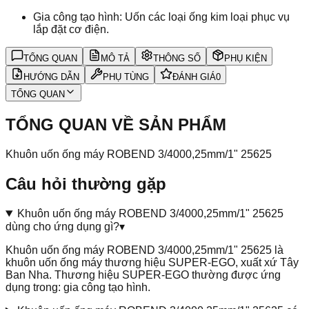
Gia công tạo hình: Uốn các loại ống kim loại phục vụ
lắp đặt cơ điện.
TỔNG QUAN
MÔ TẢ
THÔNG SỐ
PHỤ KIỆN
HƯỚNG DẪN
PHỤ TÙNG
ĐÁNH GIÁ
0
TỔNG QUAN
TỔNG QUAN VỀ SẢN PHẨM
Khuôn uốn ống máy ROBEND 3/4000,25mm/1" 25625
Câu hỏi thường gặp
Khuôn uốn ống máy ROBEND 3/4000,25mm/1" 25625
dùng cho ứng dụng gì?
▾
Khuôn uốn ống máy ROBEND 3/4000,25mm/1" 25625 là
khuôn uốn ống máy thương hiệu SUPER-EGO, xuất xứ Tây
Ban Nha. Thương hiệu SUPER-EGO thường được ứng
dụng trong: gia công tạo hình.