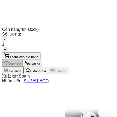
Còn hàng
*
(in stock)
Số lượng:
-
1
+
Thêm vào giỏ hàng
Wishlist
Hotline
So sánh
0
đánh giá
Catalog
Xuất xứ:
Spain
Nhãn hiệu:
SUPER EGO