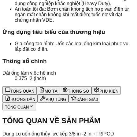
dụng công nghiệp khắc nghiệt (Heavy Duty).
An toàn tối đa: Bơm chân không tích hợp van điện từ
ngăn mất chân không khi mất điện; tuốc nơ vít đạt
chứng nhận VDE.
Ứng dụng tiêu biểu của thương hiệu
Gia công tạo hình: Uốn các loại ống kim loại phục vụ
lắp đặt cơ điện.
Thông số chính
Dải ống làm việc hệ inch
0.375_2 (inch)
TỔNG QUAN
MÔ TẢ
THÔNG SỐ
PHỤ KIỆN
HƯỚNG DẪN
PHỤ TÙNG
ĐÁNH GIÁ
0
TỔNG QUAN
TỔNG QUAN VỀ SẢN PHẨM
Dụng cụ uốn ống thủy lực kép 3/8 in -2 in +TRIPOD