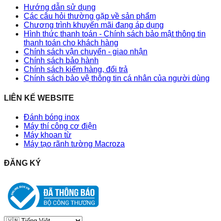
Hướng dẫn sử dụng
Các câu hỏi thường gặp về sản phẩm
Chương trình khuyến mãi đang áp dụng
Hình thức thanh toán - Chính sách bảo mật thông tin
thanh toán cho khách hàng
Chính sách vận chuyển - giao nhận
Chính sách bảo hành
Chính sách kiểm hàng, đổi trả
Chính sách bảo vệ thông tin cá nhân của người dùng
LIÊN KẾ WEBSITE
Đánh bóng inox
Máy thí công cơ điện
Máy khoan từ
Máy tạo rãnh tường Macroza
ĐĂNG KÝ