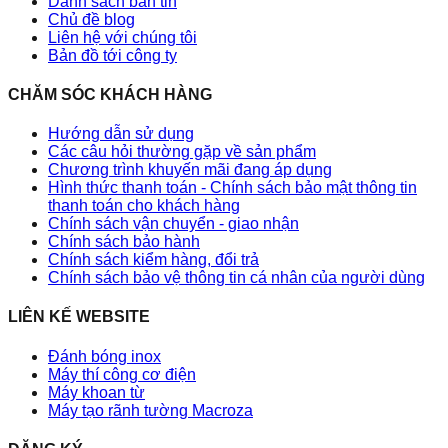
Danh sách bản tin
Chủ đề blog
Liên hệ với chúng tôi
Bản đồ tới công ty
CHĂM SÓC KHÁCH HÀNG
Hướng dẫn sử dụng
Các câu hỏi thường gặp về sản phẩm
Chương trình khuyến mãi đang áp dụng
Hình thức thanh toán - Chính sách bảo mật thông tin
thanh toán cho khách hàng
Chính sách vận chuyển - giao nhận
Chính sách bảo hành
Chính sách kiểm hàng, đổi trả
Chính sách bảo vệ thông tin cá nhân của người dùng
LIÊN KẾ WEBSITE
Đánh bóng inox
Máy thí công cơ điện
Máy khoan từ
Máy tạo rãnh tường Macroza