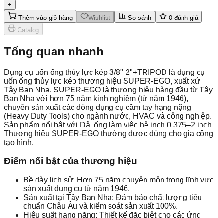
+
Thêm vào giỏ hàng
Wishlist
So sánh
0
đánh giá
Catalog
Tổng quan nhanh
Dụng cụ uốn ống thủy lực kép 3/8"-2"+TRIPOD là dụng cụ
uốn ống thủy lực kép thương hiệu SUPER-EGO, xuất xứ
Tây Ban Nha. SUPER-EGO là thương hiệu hàng đầu từ Tây
Ban Nha với hơn 75 năm kinh nghiệm (từ năm 1946),
chuyên sản xuất các dòng dụng cụ cầm tay hạng nặng
(Heavy Duty Tools) cho ngành nước, HVAC và công nghiệp.
Sản phẩm nổi bật với Dải ống làm việc hệ inch 0.375–2 inch.
Thương hiệu SUPER-EGO thường được dùng cho gia công
tạo hình.
Điểm nổi bật của thương hiệu
Bề dày lịch sử: Hơn 75 năm chuyên môn trong lĩnh vực
sản xuất dụng cụ từ năm 1946.
Sản xuất tại Tây Ban Nha: Đảm bảo chất lượng tiêu
chuẩn Châu Âu và kiểm soát sản xuất 100%.
Hiệu suất hạng nặng: Thiết kế đặc biệt cho các ứng