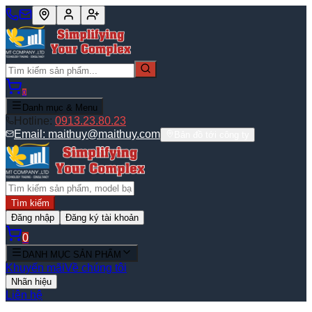
0
Danh mục & Menu
Hotline:
0913.23.80.23
Email:
maithuy@maithuy.com
Bản đồ tới công ty
Tìm kiếm
Đăng nhập
Đăng ký tài khoản
0
DANH MỤC SẢN PHẨM
Khuyến mãi
Về chúng tôi
Nhãn hiệu
Liên hệ