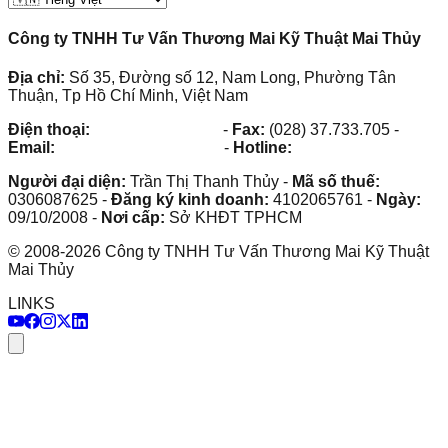
Công ty TNHH Tư Vấn Thương Mai Kỹ Thuật Mai Thủy
Địa chỉ:
Số 35, Đường số 12, Nam Long, Phường Tân
Thuận, Tp Hồ Chí Minh, Việt Nam
Điện thoại:
(028) 38.73.03.73
-
Fax:
(028) 37.733.705
-
Email:
maithuy@maithuy.com
-
Hotline:
0913.23.80.23
Người đại diện:
Trần Thị Thanh Thủy
-
Mã số thuế:
0306087625
-
Đăng ký kinh doanh:
4102065761
-
Ngày:
09/10/2008
-
Nơi cấp:
Sở KHĐT TPHCM
©
2008
-
2026
Công ty TNHH Tư Vấn Thương Mai Kỹ Thuật
Mai Thủy
LINKS