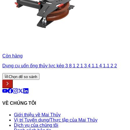
Còn hàng
Dụng cụ uốn ống thủy lực kép 3 8 1 2 1 3 4 1.1 4 1.1 2 2
Chọn để so sánh
VỀ CHÚNG TÔI
Giới thiệu về Mai Thủy
Vị trí Tuyển dụng/Thực tập của Mai Thủy
Dịch vụ của chúng tôi