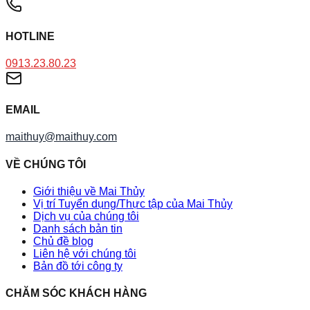
HOTLINE
0913.23.80.23
EMAIL
maithuy@maithuy.com
VỀ CHÚNG TÔI
Giới thiệu về Mai Thủy
Vị trí Tuyển dụng/Thực tập của Mai Thủy
Dịch vụ của chúng tôi
Danh sách bản tin
Chủ đề blog
Liên hệ với chúng tôi
Bản đồ tới công ty
CHĂM SÓC KHÁCH HÀNG