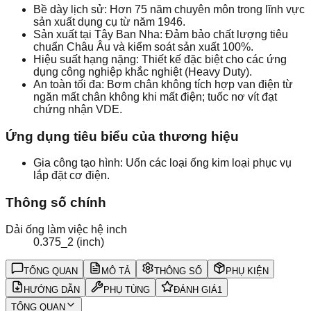
Bề dày lịch sử: Hơn 75 năm chuyên môn trong lĩnh vực
sản xuất dụng cụ từ năm 1946.
Sản xuất tại Tây Ban Nha: Đảm bảo chất lượng tiêu
chuẩn Châu Âu và kiểm soát sản xuất 100%.
Hiệu suất hạng nặng: Thiết kế đặc biệt cho các ứng
dụng công nghiệp khắc nghiệt (Heavy Duty).
An toàn tối đa: Bơm chân không tích hợp van điện từ
ngăn mất chân không khi mất điện; tuốc nơ vít đạt
chứng nhận VDE.
Ứng dụng tiêu biểu của thương hiệu
Gia công tạo hình: Uốn các loại ống kim loại phục vụ
lắp đặt cơ điện.
Thông số chính
Dải ống làm việc hệ inch
0.375_2 (inch)
TỔNG QUAN
MÔ TẢ
THÔNG SỐ
PHỤ KIỆN
HƯỚNG DẪN
PHỤ TÙNG
ĐÁNH GIÁ
1
TỔNG QUAN