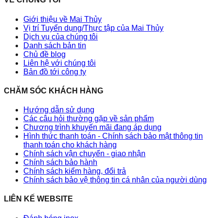
Giới thiệu về Mai Thủy
Vị trí Tuyển dụng/Thực tập của Mai Thủy
Dịch vụ của chúng tôi
Danh sách bản tin
Chủ đề blog
Liên hệ với chúng tôi
Bản đồ tới công ty
CHĂM SÓC KHÁCH HÀNG
Hướng dẫn sử dụng
Các câu hỏi thường gặp về sản phẩm
Chương trình khuyến mãi đang áp dụng
Hình thức thanh toán - Chính sách bảo mật thông tin
thanh toán cho khách hàng
Chính sách vận chuyển - giao nhận
Chính sách bảo hành
Chính sách kiểm hàng, đổi trả
Chính sách bảo vệ thông tin cá nhân của người dùng
LIÊN KẾ WEBSITE