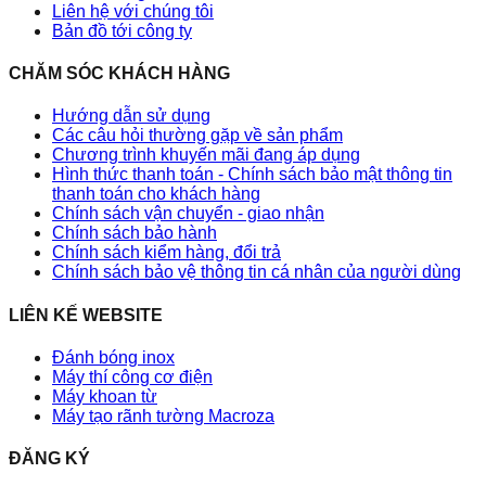
Liên hệ với chúng tôi
Bản đồ tới công ty
CHĂM SÓC KHÁCH HÀNG
Hướng dẫn sử dụng
Các câu hỏi thường gặp về sản phẩm
Chương trình khuyến mãi đang áp dụng
Hình thức thanh toán - Chính sách bảo mật thông tin
thanh toán cho khách hàng
Chính sách vận chuyển - giao nhận
Chính sách bảo hành
Chính sách kiểm hàng, đổi trả
Chính sách bảo vệ thông tin cá nhân của người dùng
LIÊN KẾ WEBSITE
Đánh bóng inox
Máy thí công cơ điện
Máy khoan từ
Máy tạo rãnh tường Macroza
ĐĂNG KÝ