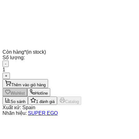
Còn hàng
*
(in stock)
Số lượng:
-
1
+
Thêm vào giỏ hàng
Wishlist
Hotline
So sánh
1
đánh giá
Catalog
Xuất xứ:
Spain
Nhãn hiệu:
SUPER EGO