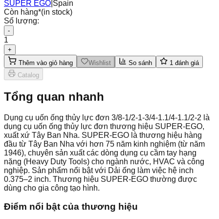
SUPER EGO
|
Spain
Còn hàng
*
(in stock)
Số lượng:
-
1
+
Thêm vào giỏ hàng
Wishlist
So sánh
1
đánh giá
Catalog
Tổng quan nhanh
Dụng cụ uốn ống thủy lực đơn 3/8-1/2-1-3/4-1.1/4-1.1/2-2 là
dụng cụ uốn ống thủy lực đơn thương hiệu SUPER-EGO,
xuất xứ Tây Ban Nha. SUPER-EGO là thương hiệu hàng
đầu từ Tây Ban Nha với hơn 75 năm kinh nghiệm (từ năm
1946), chuyên sản xuất các dòng dụng cụ cầm tay hạng
nặng (Heavy Duty Tools) cho ngành nước, HVAC và công
nghiệp. Sản phẩm nổi bật với Dải ống làm việc hệ inch
0.375–2 inch. Thương hiệu SUPER-EGO thường được
dùng cho gia công tạo hình.
Điểm nổi bật của thương hiệu