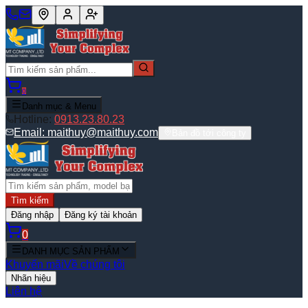
0
Danh mục & Menu
Hotline:
0913.23.80.23
Email:
maithuy@maithuy.com
Bản đồ tới công ty
Tìm kiếm
Đăng nhập
Đăng ký tài khoản
0
DANH MỤC SẢN PHẨM
Khuyến mãi
Về chúng tôi
Nhãn hiệu
Liên hệ