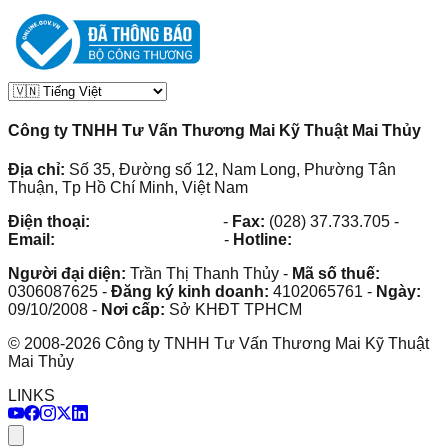
Công ty TNHH Tư Vấn Thương Mai Kỹ Thuật Mai Thủy
Địa chỉ:
Số 35, Đường số 12, Nam Long, Phường Tân
Thuận, Tp Hồ Chí Minh, Việt Nam
Điện thoại:
(028) 38.73.03.73
-
Fax:
(028) 37.733.705
-
Email:
maithuy@maithuy.com
-
Hotline:
0913.23.80.23
Người đại diện:
Trần Thị Thanh Thủy
-
Mã số thuế:
0306087625
-
Đăng ký kinh doanh:
4102065761
-
Ngày:
09/10/2008
-
Nơi cấp:
Sở KHĐT TPHCM
©
2008
-
2026
Công ty TNHH Tư Vấn Thương Mai Kỹ Thuật
Mai Thủy
LINKS