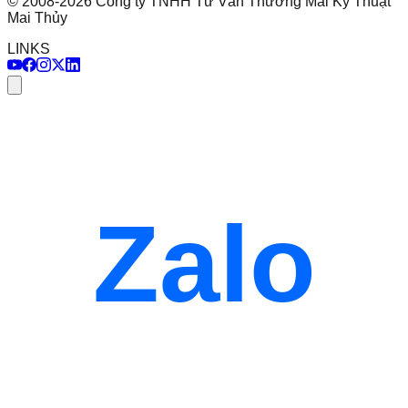
©
2008
-
2026
Công ty TNHH Tư Vấn Thương Mai Kỹ Thuật
Mai Thủy
LINKS
Zalo