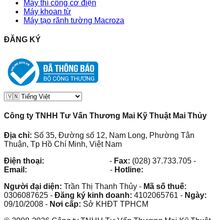
Máy thí công cơ điện
Máy khoan từ
Máy tạo rãnh tường Macroza
ĐĂNG KÝ
Công ty TNHH Tư Vấn Thương Mai Kỹ Thuật Mai Thủy
Địa chỉ:
Số 35, Đường số 12, Nam Long, Phường Tân
Thuận, Tp Hồ Chí Minh, Việt Nam
Điện thoại:
(028) 38.73.03.73
-
Fax:
(028) 37.733.705
-
Email:
maithuy@maithuy.com
-
Hotline:
0913.23.80.23
Người đại diện:
Trần Thị Thanh Thủy
-
Mã số thuế:
0306087625
-
Đăng ký kinh doanh:
4102065761
-
Ngày:
09/10/2008
-
Nơi cấp:
Sở KHĐT TPHCM