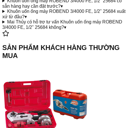
Khuôn uốn ống máy ROBEND 3/4000 FE, 1/2" 25684 có
sẵn hàng hay cần đặt trước?
▾
Khuôn uốn ống máy ROBEND 3/4000 FE, 1/2" 25684 xuất
xứ từ đâu?
▾
Mai Thủy có hỗ trợ tư vấn Khuôn uốn ống máy ROBEND
3/4000 FE, 1/2" 25684 không?
▾
SẢN PHẨM KHÁCH HÀNG THƯỜNG
MUA