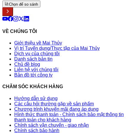
Chọn để so sánh
VỀ CHÚNG TÔI
Giới thiệu về Mai Thủy
Vị trí Tuyển dụng/Thực tập của Mai Thủy
Dịch vụ của chúng tôi
Danh sách bản tin
Chủ đề blog
Liên hệ với chúng tôi
Bản đồ tới công ty
CHĂM SÓC KHÁCH HÀNG
Hướng dẫn sử dụng
Các câu hỏi thường gặp về sản phẩm
Chương trình khuyến mãi đang áp dụng
Hình thức thanh toán - Chính sách bảo mật thông tin
thanh toán cho khách hàng
Chính sách vận chuyển - giao nhận
Chính sách bảo hành