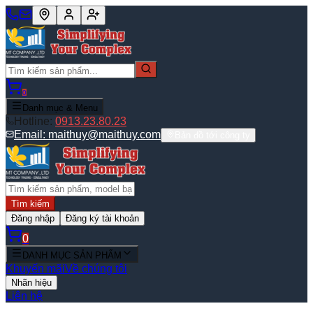
0
Danh mục & Menu
Hotline:
0913.23.80.23
Email:
maithuy@maithuy.com
Bản đồ tới công ty
Tìm kiếm
Đăng nhập
Đăng ký tài khoản
0
DANH MỤC SẢN PHẨM
Khuyến mãi
Về chúng tôi
Nhãn hiệu
Liên hệ