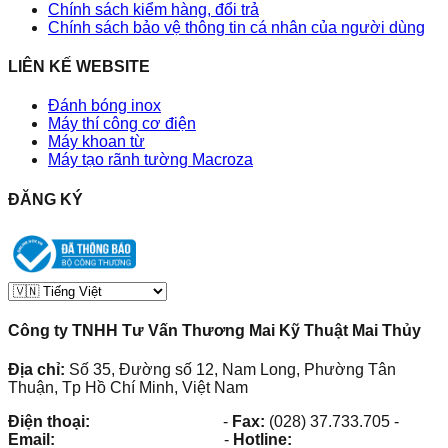
Chính sách kiểm hàng, đổi trả
Chính sách bảo vệ thông tin cá nhân của người dùng
LIÊN KẾ WEBSITE
Đánh bóng inox
Máy thí công cơ điện
Máy khoan từ
Máy tạo rãnh tường Macroza
ĐĂNG KÝ
Công ty TNHH Tư Vấn Thương Mai Kỹ Thuật Mai Thủy
Địa chỉ:
Số 35, Đường số 12, Nam Long, Phường Tân
Thuận, Tp Hồ Chí Minh, Việt Nam
Điện thoại:
(028) 38.73.03.73
-
Fax:
(028) 37.733.705
-
Email:
maithuy@maithuy.com
-
Hotline:
0913.23.80.23