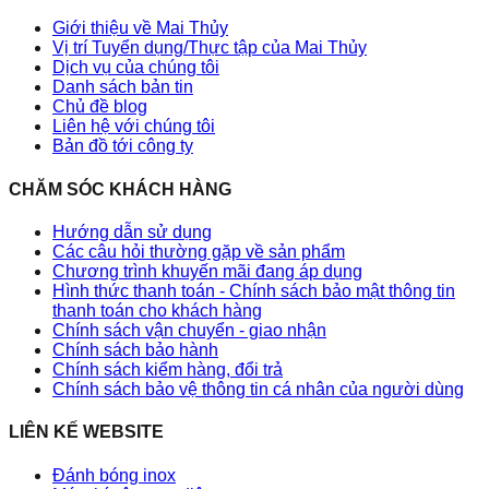
Giới thiệu về Mai Thủy
Vị trí Tuyển dụng/Thực tập của Mai Thủy
Dịch vụ của chúng tôi
Danh sách bản tin
Chủ đề blog
Liên hệ với chúng tôi
Bản đồ tới công ty
CHĂM SÓC KHÁCH HÀNG
Hướng dẫn sử dụng
Các câu hỏi thường gặp về sản phẩm
Chương trình khuyến mãi đang áp dụng
Hình thức thanh toán - Chính sách bảo mật thông tin
thanh toán cho khách hàng
Chính sách vận chuyển - giao nhận
Chính sách bảo hành
Chính sách kiểm hàng, đổi trả
Chính sách bảo vệ thông tin cá nhân của người dùng
LIÊN KẾ WEBSITE
Đánh bóng inox