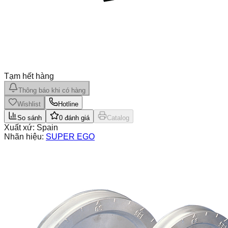
Tạm hết hàng
Thông báo khi có hàng
Wishlist
Hotline
So sánh
0
đánh giá
Catalog
Xuất xứ:
Spain
Nhãn hiệu:
SUPER EGO