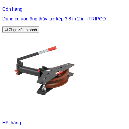
Còn hàng
Dụng cụ uốn ống thủy lực kép 3 8 in 2 in +TRIPOD
Chọn để so sánh
Hết hàng