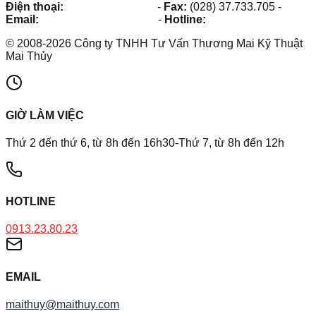
Điện thoại:
(028) 38.73.03.73
-
Fax:
(028) 37.733.705
-
Email:
maithuy@maithuy.com
-
Hotline:
0913.23.80.23
©
2008
-
2026
Công ty TNHH Tư Vấn Thương Mai Kỹ Thuật
Mai Thủy
GIỜ LÀM VIỆC
Thứ 2 đến thứ 6, từ 8h đến 16h30-Thứ 7, từ 8h đến 12h
HOTLINE
0913.23.80.23
EMAIL
maithuy@maithuy.com