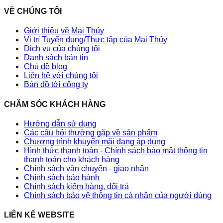
VỀ CHÚNG TÔI
Giới thiệu về Mai Thủy
Vị trí Tuyển dụng/Thực tập của Mai Thủy
Dịch vụ của chúng tôi
Danh sách bản tin
Chủ đề blog
Liên hệ với chúng tôi
Bản đồ tới công ty
CHĂM SÓC KHÁCH HÀNG
Hướng dẫn sử dụng
Các câu hỏi thường gặp về sản phẩm
Chương trình khuyến mãi đang áp dụng
Hình thức thanh toán - Chính sách bảo mật thông tin
thanh toán cho khách hàng
Chính sách vận chuyển - giao nhận
Chính sách bảo hành
Chính sách kiểm hàng, đổi trả
Chính sách bảo vệ thông tin cá nhân của người dùng
LIÊN KẾ WEBSITE