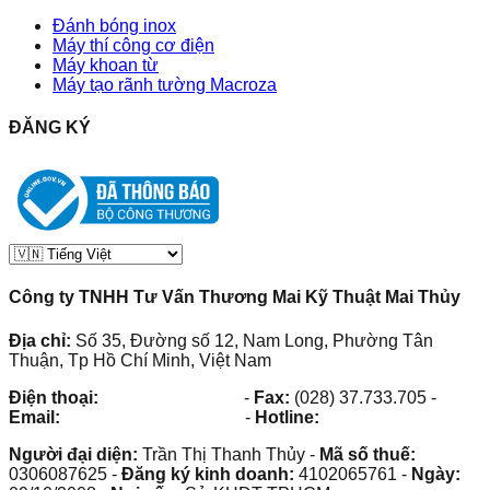
Đánh bóng inox
Máy thí công cơ điện
Máy khoan từ
Máy tạo rãnh tường Macroza
ĐĂNG KÝ
Công ty TNHH Tư Vấn Thương Mai Kỹ Thuật Mai Thủy
Địa chỉ:
Số 35, Đường số 12, Nam Long, Phường Tân
Thuận, Tp Hồ Chí Minh, Việt Nam
Điện thoại:
(028) 38.73.03.73
-
Fax:
(028) 37.733.705
-
Email:
maithuy@maithuy.com
-
Hotline:
0913.23.80.23
Người đại diện:
Trần Thị Thanh Thủy
-
Mã số thuế:
0306087625
-
Đăng ký kinh doanh:
4102065761
-
Ngày: