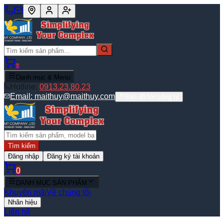
0
Danh mục & Menu
Hotline:
0913.23.80.23
Email:
maithuy@maithuy.com
Bản đồ tới công ty
Tìm kiếm
Đăng nhập
Đăng ký tài khoản
0
DANH MỤC SẢN PHẨM
Khuyến mãi
Về chúng tôi
Nhãn hiệu
Liên hệ