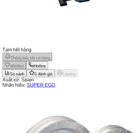
Tạm hết hàng
Thông báo khi có hàng
Wishlist
Hotline
So sánh
0
đánh giá
Catalog
Xuất xứ:
Spain
Nhãn hiệu:
SUPER EGO