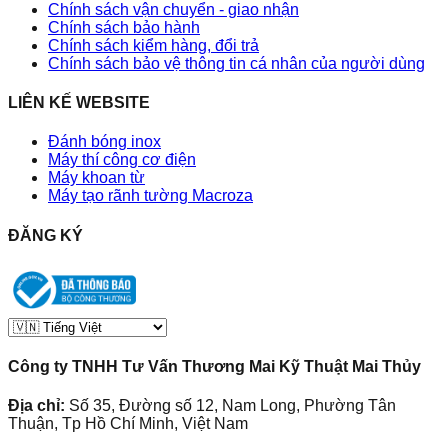
Chính sách vận chuyển - giao nhận
Chính sách bảo hành
Chính sách kiểm hàng, đổi trả
Chính sách bảo vệ thông tin cá nhân của người dùng
LIÊN KẾ WEBSITE
Đánh bóng inox
Máy thí công cơ điện
Máy khoan từ
Máy tạo rãnh tường Macroza
ĐĂNG KÝ
Công ty TNHH Tư Vấn Thương Mai Kỹ Thuật Mai Thủy
Địa chỉ:
Số 35, Đường số 12, Nam Long, Phường Tân
Thuận, Tp Hồ Chí Minh, Việt Nam