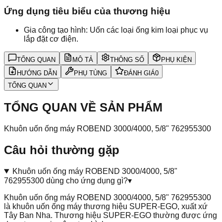
Ứng dụng tiêu biểu của thương hiệu
Gia công tạo hình: Uốn các loại ống kim loại phục vụ
lắp đặt cơ điện.
TỔNG QUAN
MÔ TẢ
THÔNG SỐ
PHỤ KIỆN
HƯỚNG DẪN
PHỤ TÙNG
ĐÁNH GIÁ
0
TỔNG QUAN
TỔNG QUAN VỀ SẢN PHẨM
Khuôn uốn ống máy ROBEND 3000/4000, 5/8" 762955300
Câu hỏi thường gặp
Khuôn uốn ống máy ROBEND 3000/4000, 5/8"
762955300 dùng cho ứng dụng gì?
▾
Khuôn uốn ống máy ROBEND 3000/4000, 5/8" 762955300
là khuôn uốn ống máy thương hiệu SUPER-EGO, xuất xứ
Tây Ban Nha. Thương hiệu SUPER-EGO thường được ứng