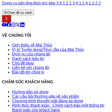
Dụng cụ uốn ống thủy lực kép 3 8 1 2 1 3 4 1.1 4 1.1 2 2
Chọn để so sánh
VỀ CHÚNG TÔI
Giới thiệu về Mai Thủy
Vị trí Tuyển dụng/Thực tập của Mai Thủy
Dịch vụ của chúng tôi
Danh sách bản tin
Chủ đề blog
Liên hệ với chúng tôi
Bản đồ tới công ty
CHĂM SÓC KHÁCH HÀNG
Hướng dẫn sử dụng
Các câu hỏi thường gặp về sản phẩm
Chương trình khuyến mãi đang áp dụng
Hình thức thanh toán - Chính sách bảo mật thông tin
thanh toán cho khách hàng