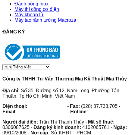
Đánh bóng inox
Máy thí công cơ điện
Máy khoan từ
Máy tạo rãnh tường Macroza
ĐĂNG KÝ
Công ty TNHH Tư Vấn Thương Mai Kỹ Thuật Mai Thủy
Địa chỉ:
Số 35, Đường số 12, Nam Long, Phường Tân
Thuận, Tp Hồ Chí Minh, Việt Nam
Điện thoại:
(028) 38.73.03.73
-
Fax:
(028) 37.733.705
-
Email:
maithuy@maithuy.com
-
Hotline:
0913.23.80.23
Người đại diện:
Trần Thị Thanh Thủy
-
Mã số thuế:
0306087625
-
Đăng ký kinh doanh:
4102065761
-
Ngày:
09/10/2008
-
Nơi cấp:
Sở KHĐT TPHCM