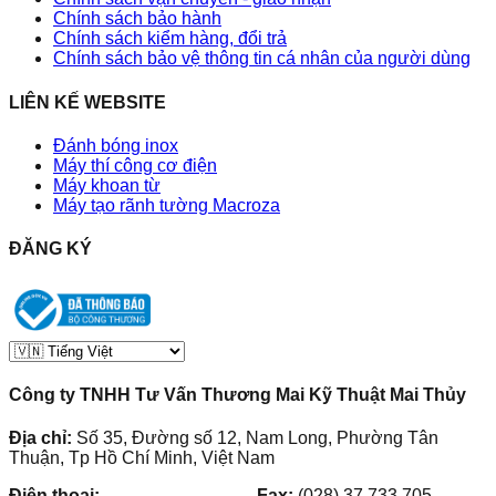
Chính sách bảo hành
Chính sách kiểm hàng, đổi trả
Chính sách bảo vệ thông tin cá nhân của người dùng
LIÊN KẾ WEBSITE
Đánh bóng inox
Máy thí công cơ điện
Máy khoan từ
Máy tạo rãnh tường Macroza
ĐĂNG KÝ
Công ty TNHH Tư Vấn Thương Mai Kỹ Thuật Mai Thủy
Địa chỉ:
Số 35, Đường số 12, Nam Long, Phường Tân
Thuận, Tp Hồ Chí Minh, Việt Nam
Điện thoại:
(028) 38.73.03.73
-
Fax:
(028) 37.733.705
-