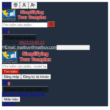
0
Danh mục & Menu
Hotline:
0913.23.80.23
Email:
maithuy@maithuy.com
Bản đồ tới công ty
Tìm kiếm
Đăng nhập
Đăng ký tài khoản
0
DANH MỤC SẢN PHẨM
Khuyến mãi
Về chúng tôi
Nhãn hiệu
Liên hệ