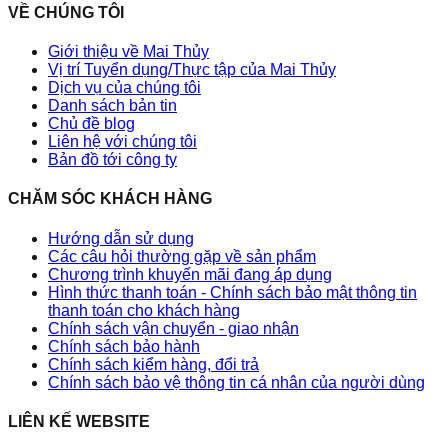
VỀ CHÚNG TÔI
Giới thiệu về Mai Thủy
Vị trí Tuyển dụng/Thực tập của Mai Thủy
Dịch vụ của chúng tôi
Danh sách bản tin
Chủ đề blog
Liên hệ với chúng tôi
Bản đồ tới công ty
CHĂM SÓC KHÁCH HÀNG
Hướng dẫn sử dụng
Các câu hỏi thường gặp về sản phẩm
Chương trình khuyến mãi đang áp dụng
Hình thức thanh toán - Chính sách bảo mật thông tin
thanh toán cho khách hàng
Chính sách vận chuyển - giao nhận
Chính sách bảo hành
Chính sách kiểm hàng, đổi trả
Chính sách bảo vệ thông tin cá nhân của người dùng
LIÊN KẾ WEBSITE