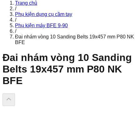
Trang chủ
/
Phụ kiện dụng cụ cầm tay
/
Phụ kiện máy BFE 9-90
/
Đai nhám vòng 10 Sanding Belts 19x457 mm P80 NK
BFE
Đai nhám vòng 10 Sanding
Belts 19x457 mm P80 NK
BFE