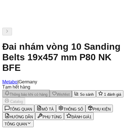
Đai nhám vòng 10 Sanding
Belts 19x457 mm P80 NK
BFE
Metabo
|
Germany
Tạm hết hàng
Thông báo khi có hàng
Wishlist
So sánh
1
đánh giá
Catalog
TỔNG QUAN
MÔ TẢ
THÔNG SỐ
PHỤ KIỆN
HƯỚNG DẪN
PHỤ TÙNG
ĐÁNH GIÁ
1
TỔNG QUAN