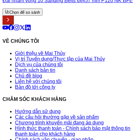
Đai nhám vòng 10 Sanding Belts 6x457 mm P120 NK BFE
Chọn để so sánh
VỀ CHÚNG TÔI
Giới thiệu về Mai Thủy
Vị trí Tuyển dụng/Thực tập của Mai Thủy
Dịch vụ của chúng tôi
Danh sách bản tin
Chủ đề blog
Liên hệ với chúng tôi
Bản đồ tới công ty
CHĂM SÓC KHÁCH HÀNG
Hướng dẫn sử dụng
Các câu hỏi thường gặp về sản phẩm
Chương trình khuyến mãi đang áp dụng
Hình thức thanh toán - Chính sách bảo mật thông tin
thanh toán cho khách hàng
Chính sách vận chuyển - giao nhận