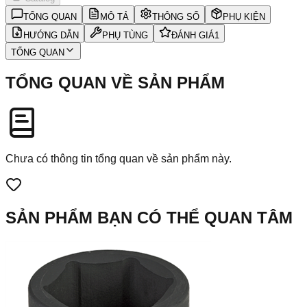
TỔNG QUAN
MÔ TẢ
THÔNG SỐ
PHỤ KIỆN
HƯỚNG DẪN
PHỤ TÙNG
ĐÁNH GIÁ
1
TỔNG QUAN
TỔNG QUAN VỀ SẢN PHẨM
Chưa có thông tin tổng quan về sản phẩm này.
SẢN PHẨM BẠN CÓ THỂ QUAN TÂM