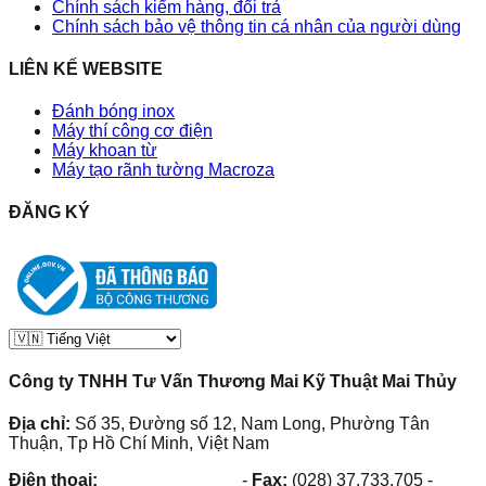
Chính sách kiểm hàng, đổi trả
Chính sách bảo vệ thông tin cá nhân của người dùng
LIÊN KẾ WEBSITE
Đánh bóng inox
Máy thí công cơ điện
Máy khoan từ
Máy tạo rãnh tường Macroza
ĐĂNG KÝ
Công ty TNHH Tư Vấn Thương Mai Kỹ Thuật Mai Thủy
Địa chỉ:
Số 35, Đường số 12, Nam Long, Phường Tân
Thuận, Tp Hồ Chí Minh, Việt Nam
Điện thoại:
(028) 38.73.03.73
-
Fax:
(028) 37.733.705
-