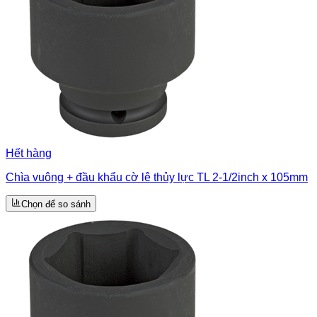
Hết hàng
Chìa vuông + đầu khẩu cờ lê thủy lực TL 2-1/2inch x 105mm
Chọn để so sánh