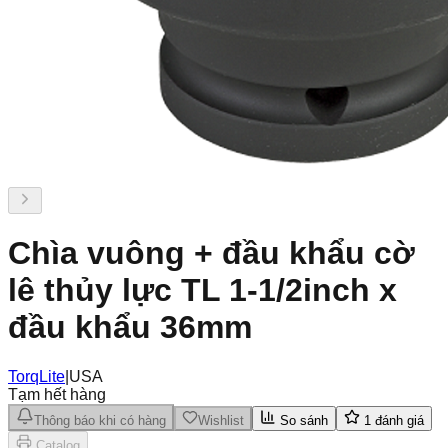
Chìa vuông + đầu khẩu cờ
lê thủy lực TL 1-1/2inch x
đầu khẩu 36mm
TorqLite
|
USA
Tạm hết hàng
Thông báo khi có hàng
Wishlist
So sánh
1
đánh giá
Catalog