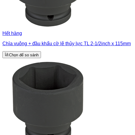
Hết hàng
Chìa vuông + đầu khẩu cờ lê thủy lực TL 2-1/2inch x 115mm
Chọn để so sánh