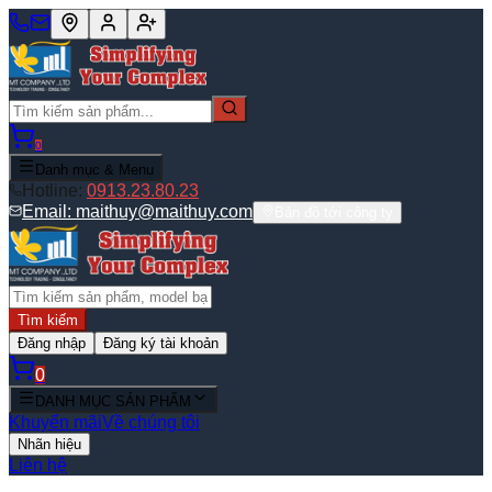
0
Danh mục & Menu
Hotline:
0913.23.80.23
Email:
maithuy@maithuy.com
Bản đồ tới công ty
Tìm kiếm
Đăng nhập
Đăng ký tài khoản
0
DANH MỤC SẢN PHẨM
Khuyến mãi
Về chúng tôi
Nhãn hiệu
Liên hệ