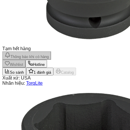
Tạm hết hàng
Thông báo khi có hàng
Wishlist
Hotline
So sánh
1
đánh giá
Catalog
Xuất xứ:
USA
Nhãn hiệu:
TorqLite