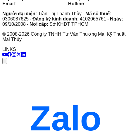
Email:
maithuy@maithuy.com
-
Hotline:
0913.23.80.23
Người đại diện:
Trần Thị Thanh Thủy
-
Mã số thuế:
0306087625
-
Đăng ký kinh doanh:
4102065761
-
Ngày:
09/10/2008
-
Nơi cấp:
Sở KHĐT TPHCM
©
2008
-
2026
Công ty TNHH Tư Vấn Thương Mai Kỹ Thuật
Mai Thủy
LINKS
Zalo