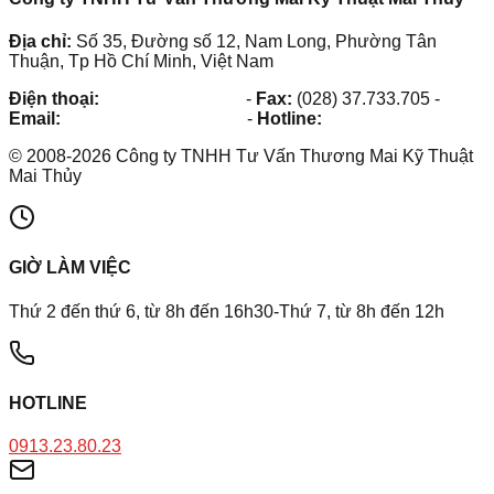
Địa chỉ:
Số 35, Đường số 12, Nam Long, Phường Tân
Thuận, Tp Hồ Chí Minh, Việt Nam
Điện thoại:
(028) 38.73.03.73
-
Fax:
(028) 37.733.705
-
Email:
maithuy@maithuy.com
-
Hotline:
0913.23.80.23
©
2008
-
2026
Công ty TNHH Tư Vấn Thương Mai Kỹ Thuật
Mai Thủy
GIỜ LÀM VIỆC
Thứ 2 đến thứ 6, từ 8h đến 16h30-Thứ 7, từ 8h đến 12h
HOTLINE
0913.23.80.23