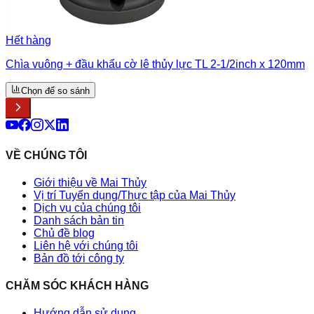
Hết hàng
Chìa vuông + đầu khẩu cờ lê thủy lực TL 2-1/2inch x 120mm
Chọn để so sánh
VỀ CHÚNG TÔI
Giới thiệu về Mai Thủy
Vị trí Tuyển dụng/Thực tập của Mai Thủy
Dịch vụ của chúng tôi
Danh sách bản tin
Chủ đề blog
Liên hệ với chúng tôi
Bản đồ tới công ty
CHĂM SÓC KHÁCH HÀNG
Hướng dẫn sử dụng