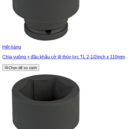
Hết hàng
Chìa vuông + đầu khẩu cờ lê thủy lực TL 2-1/2inch x 110mm
Chọn để so sánh