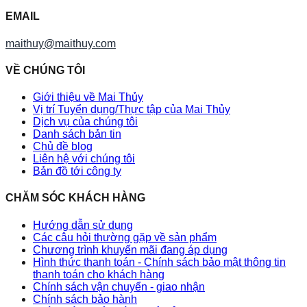
EMAIL
maithuy@maithuy.com
VỀ CHÚNG TÔI
Giới thiệu về Mai Thủy
Vị trí Tuyển dụng/Thực tập của Mai Thủy
Dịch vụ của chúng tôi
Danh sách bản tin
Chủ đề blog
Liên hệ với chúng tôi
Bản đồ tới công ty
CHĂM SÓC KHÁCH HÀNG
Hướng dẫn sử dụng
Các câu hỏi thường gặp về sản phẩm
Chương trình khuyến mãi đang áp dụng
Hình thức thanh toán - Chính sách bảo mật thông tin
thanh toán cho khách hàng
Chính sách vận chuyển - giao nhận
Chính sách bảo hành