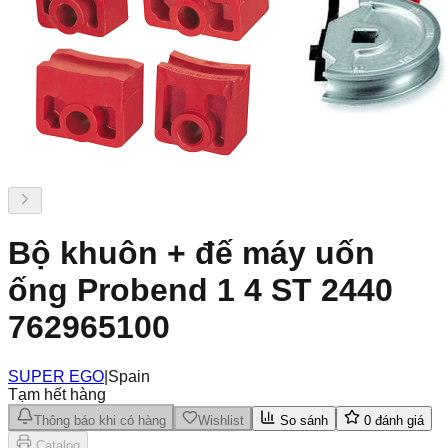
Bộ khuôn + đế máy uốn
ống Probend 1 4 ST 2440
762965100
SUPER EGO
|
Spain
Tạm hết hàng
Thông báo khi có hàng
Wishlist
So sánh
0
đánh giá
Catalog