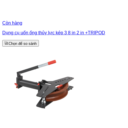
Còn hàng
Dụng cụ uốn ống thủy lực kép 3 8 in 2 in +TRIPOD
Chọn để so sánh