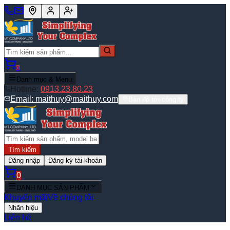
0
Danh mục & Menu
Hotline:
0913.23.80.23
Email:
maithuy@maithuy.com
Bản đồ tới công ty
Tìm kiếm
Đăng nhập
Đăng ký tài khoản
0
DANH MỤC SẢN PHẨM
Khuyến mãi
Về chúng tôi
Nhãn hiệu
Liên hệ