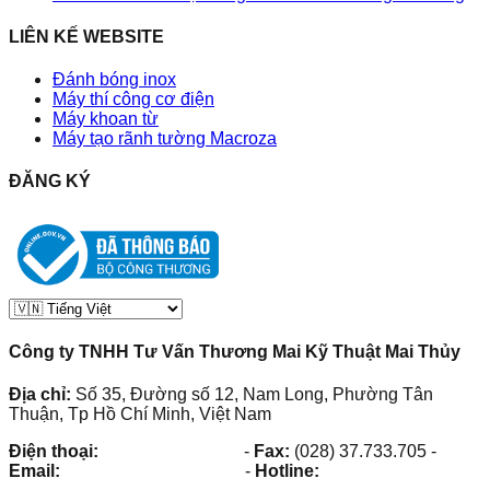
LIÊN KẾ WEBSITE
Đánh bóng inox
Máy thí công cơ điện
Máy khoan từ
Máy tạo rãnh tường Macroza
ĐĂNG KÝ
Công ty TNHH Tư Vấn Thương Mai Kỹ Thuật Mai Thủy
Địa chỉ:
Số 35, Đường số 12, Nam Long, Phường Tân
Thuận, Tp Hồ Chí Minh, Việt Nam
Điện thoại:
(028) 38.73.03.73
-
Fax:
(028) 37.733.705
-
Email:
maithuy@maithuy.com
-
Hotline:
0913.23.80.23