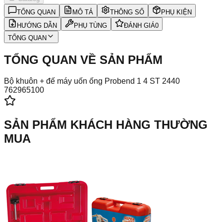
TỔNG QUAN
MÔ TẢ
THÔNG SỐ
PHỤ KIỆN
HƯỚNG DẪN
PHỤ TÙNG
ĐÁNH GIÁ
0
TỔNG QUAN
TỔNG QUAN VỀ SẢN PHẨM
Bộ khuôn + đế máy uốn ống Probend 1 4 ST 2440
762965100
SẢN PHẨM KHÁCH HÀNG THƯỜNG
MUA