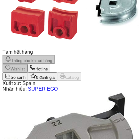
Tạm hết hàng
Thông báo khi có hàng
Wishlist
Hotline
So sánh
0
đánh giá
Catalog
Xuất xứ:
Spain
Nhãn hiệu:
SUPER EGO