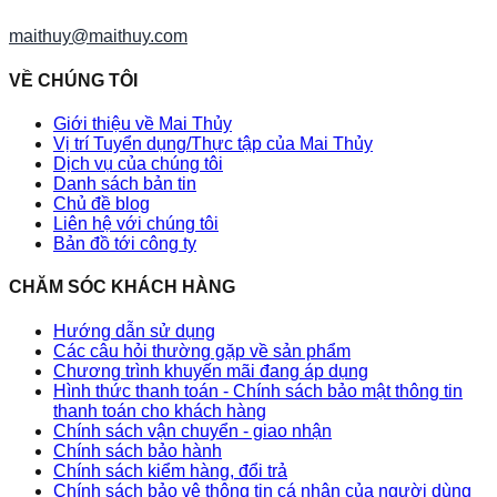
maithuy@maithuy.com
VỀ CHÚNG TÔI
Giới thiệu về Mai Thủy
Vị trí Tuyển dụng/Thực tập của Mai Thủy
Dịch vụ của chúng tôi
Danh sách bản tin
Chủ đề blog
Liên hệ với chúng tôi
Bản đồ tới công ty
CHĂM SÓC KHÁCH HÀNG
Hướng dẫn sử dụng
Các câu hỏi thường gặp về sản phẩm
Chương trình khuyến mãi đang áp dụng
Hình thức thanh toán - Chính sách bảo mật thông tin
thanh toán cho khách hàng
Chính sách vận chuyển - giao nhận
Chính sách bảo hành
Chính sách kiểm hàng, đổi trả
Chính sách bảo vệ thông tin cá nhân của người dùng