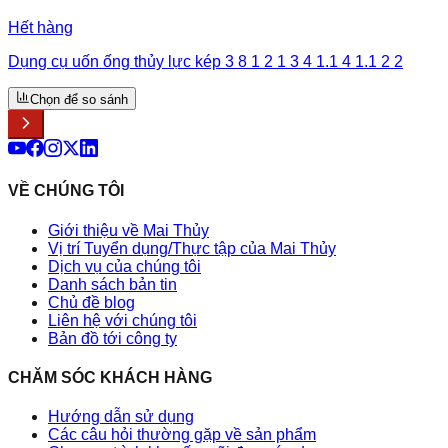
Hết hàng
Dụng cụ uốn ống thủy lực kép 3 8 1 2 1 3 4 1.1 4 1.1 2 2
Chọn để so sánh
VỀ CHÚNG TÔI
Giới thiệu về Mai Thủy
Vị trí Tuyển dụng/Thực tập của Mai Thủy
Dịch vụ của chúng tôi
Danh sách bản tin
Chủ đề blog
Liên hệ với chúng tôi
Bản đồ tới công ty
CHĂM SÓC KHÁCH HÀNG
Hướng dẫn sử dụng
Các câu hỏi thường gặp về sản phẩm