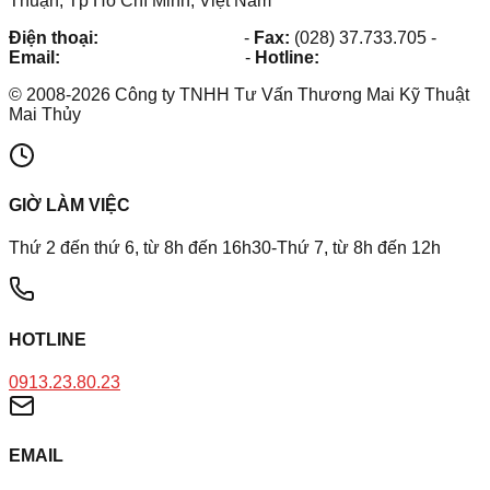
Thuận, Tp Hồ Chí Minh, Việt Nam
Điện thoại:
(028) 38.73.03.73
-
Fax:
(028) 37.733.705
-
Email:
maithuy@maithuy.com
-
Hotline:
0913.23.80.23
©
2008
-
2026
Công ty TNHH Tư Vấn Thương Mai Kỹ Thuật
Mai Thủy
GIỜ LÀM VIỆC
Thứ 2 đến thứ 6, từ 8h đến 16h30-Thứ 7, từ 8h đến 12h
HOTLINE
0913.23.80.23
EMAIL