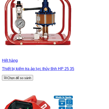
Hết hàng
Thiết bị kiểm tra áp lực thủy tĩnh HP 25 35
Chọn để so sánh