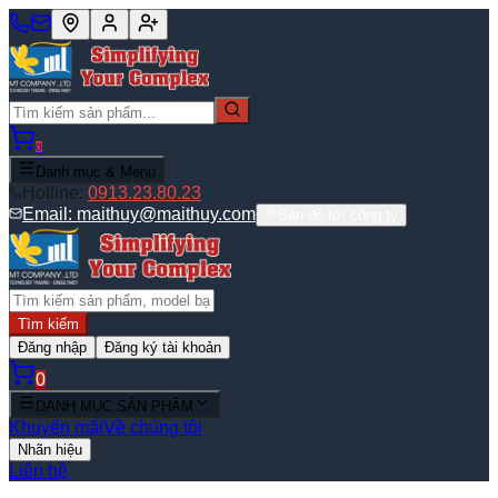
0
Danh mục & Menu
Hotline:
0913.23.80.23
Email:
maithuy@maithuy.com
Bản đồ tới công ty
Tìm kiếm
Đăng nhập
Đăng ký tài khoản
0
DANH MỤC SẢN PHẨM
Khuyến mãi
Về chúng tôi
Nhãn hiệu
Liên hệ