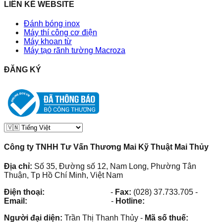
LIÊN KẾ WEBSITE
Đánh bóng inox
Máy thí công cơ điện
Máy khoan từ
Máy tạo rãnh tường Macroza
ĐĂNG KÝ
Công ty TNHH Tư Vấn Thương Mai Kỹ Thuật Mai Thủy
Địa chỉ:
Số 35, Đường số 12, Nam Long, Phường Tân
Thuận, Tp Hồ Chí Minh, Việt Nam
Điện thoại:
(028) 38.73.03.73
-
Fax:
(028) 37.733.705
-
Email:
maithuy@maithuy.com
-
Hotline:
0913.23.80.23
Người đại diện:
Trần Thị Thanh Thủy
-
Mã số thuế: