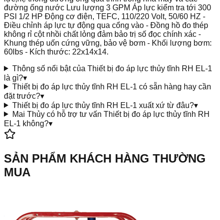
đường ống nước Lưu lượng 3 GPM Áp lực kiểm tra tới 300
PSI 1/2 HP Động cơ điện, TEFC, 110/220 Volt, 50/60 HZ -
Điều chỉnh áp lực tự động qua cổng vào - Đồng hồ đo thép
không rỉ cột nhồi chất lỏng đảm bảo trị số đọc chính xác -
Khung thép uốn cứng vững, bảo vệ bơm - Khối lượng bơm:
60lbs - Kích thước: 22x14x14.
Thông số nổi bật của Thiết bị đo áp lực thủy tĩnh RH EL-1
là gì?
▾
Thiết bị đo áp lực thủy tĩnh RH EL-1 có sẵn hàng hay cần
đặt trước?
▾
Thiết bị đo áp lực thủy tĩnh RH EL-1 xuất xứ từ đâu?
▾
Mai Thủy có hỗ trợ tư vấn Thiết bị đo áp lực thủy tĩnh RH
EL-1 không?
▾
SẢN PHẨM KHÁCH HÀNG THƯỜNG
MUA