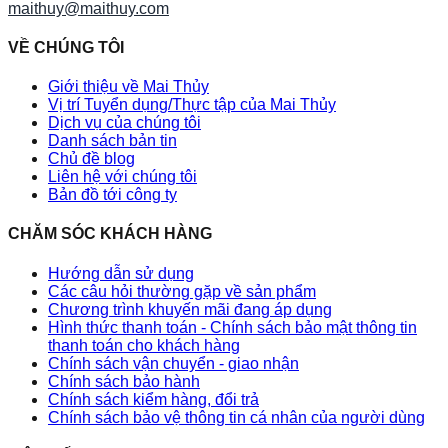
maithuy@maithuy.com
VỀ CHÚNG TÔI
Giới thiệu về Mai Thủy
Vị trí Tuyển dụng/Thực tập của Mai Thủy
Dịch vụ của chúng tôi
Danh sách bản tin
Chủ đề blog
Liên hệ với chúng tôi
Bản đồ tới công ty
CHĂM SÓC KHÁCH HÀNG
Hướng dẫn sử dụng
Các câu hỏi thường gặp về sản phẩm
Chương trình khuyến mãi đang áp dụng
Hình thức thanh toán - Chính sách bảo mật thông tin
thanh toán cho khách hàng
Chính sách vận chuyển - giao nhận
Chính sách bảo hành
Chính sách kiểm hàng, đổi trả
Chính sách bảo vệ thông tin cá nhân của người dùng