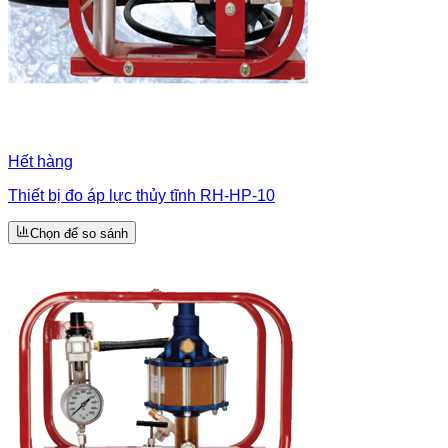
Hết hàng
Thiết bị đo áp lực thủy tĩnh RH-HP-10
Chọn để so sánh