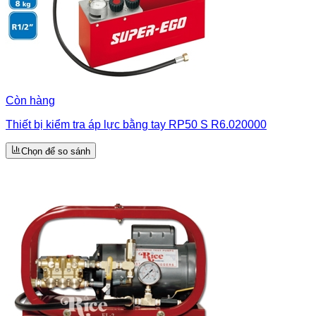
Còn hàng
Thiết bị kiểm tra áp lực bằng tay RP50 S R6.020000
Chọn để so sánh