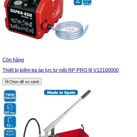
Còn hàng
Thiết bị kiểm tra áp lực tự mồi RP PRO III V12100000
Chọn để so sánh