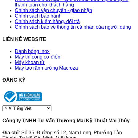
thanh toán cho khách hàng
Chính sách vận chuyển - giao nhận
Chính sách bảo hành
Chính sách kiểm hàng, đổi trả
Chính sách bảo vệ thông tin cá nhân của người dùng
LIÊN KẾ WEBSITE
Đánh bóng inox
Máy thí công cơ điện
Máy khoan từ
Máy tạo rãnh tường Macroza
ĐĂNG KÝ
Công ty TNHH Tư Vấn Thương Mai Kỹ Thuật Mai Thủy
Địa chỉ:
Số 35, Đường số 12, Nam Long, Phường Tân