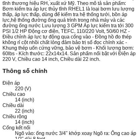
tĩnh thương hiệu RH, xuất xứ Mỹ. Theo mô tả sản phẩm:
Bơm kiểm tra áp lực thủy tĩnh RHEL1 là loại bơm lưu lượng
thấp, áp lực thấp, dùng để kiểm tra hệ thống tưới, bồn áp
lực,hệ thống đường ống quá trình trong nhà máy và các
đường ống nước Lưu lượng 3 GPM Áp lực kiểm tra tới 300
PSI 1/2 HP Động cơ điện, TEFC, 110/220 Volt, 50/60 HZ -
Điều chỉnh áp lực tự động qua cổng vào - Đồng hồ đo thép
không rỉ cột nhồi chất lỏng đảm bảo trị số đọc chính xác -
Khung thép uốn cứng vững, bảo vệ bơm - Khối lượng bơm:
60lbs - Kích thước: 22x14x14. Sản phẩm nổi bật với Điện áp
220 V, Chiều cao 14 inch, Chiều dài 22 inch.
Thông số chính
Điện áp
220 (V)
Chiều cao
14 (inch)
Chiều dài
22 (inch)
Chiều rộng
14 (inch)
Cổng kết nối
Ngõ vào: ống nước 3/4" khớp xoay Ngõ ra: Ống cao áp
1/2" dài 8 foot