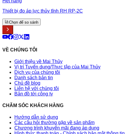
Hết hàng
Thiết bị đo áp lực thủy tĩnh RH RP-2C
Chọn để so sánh
VỀ CHÚNG TÔI
Giới thiệu về Mai Thủy
Vị trí Tuyển dụng/Thực tập của Mai Thủy
Dịch vụ của chúng tôi
Danh sách bản tin
Chủ đề blog
Liên hệ với chúng tôi
Bản đồ tới công ty
CHĂM SÓC KHÁCH HÀNG
Hướng dẫn sử dụng
Các câu hỏi thường gặp về sản phẩm
Chương trình khuyến mãi đang áp dụng
Hình thức thanh toán - Chính sách bảo mật thông tin