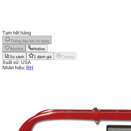
Tạm hết hàng
Thông báo khi có hàng
Wishlist
Hotline
So sánh
1
đánh giá
Catalog
Xuất xứ:
USA
Nhãn hiệu:
RH