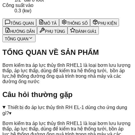
Công suất vào
0.3 (kw)
TỔNG QUAN
MÔ TẢ
THÔNG SỐ
PHỤ KIỆN
HƯỚNG DẪN
PHỤ TÙNG
ĐÁNH GIÁ
1
TỔNG QUAN
TỔNG QUAN VỀ SẢN PHẨM
Bơm kiểm tra áp lực thủy tĩnh RHEL1 là loại bơm lưu lượng
thấp, áp lực thấp, dùng để kiểm tra hệ thống tưới, bồn áp
lực,hệ thống đường ống quá trình trong nhà máy và các
đường ống nước
Câu hỏi thường gặp
Thiết bị đo áp lực thủy tĩnh RH EL-1 dùng cho ứng dụng
gì?
▾
Bơm kiểm tra áp lực thủy tĩnh RHEL1 là loại bơm lưu lượng
thấp, áp lực thấp, dùng để kiểm tra hệ thống tưới, bồn áp
lực,hệ thống đường ống quá trình trong nhà máy và các