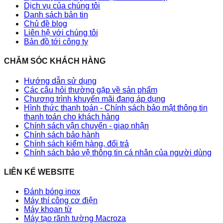
Dịch vụ của chúng tôi
Danh sách bản tin
Chủ đề blog
Liên hệ với chúng tôi
Bản đồ tới công ty
CHĂM SÓC KHÁCH HÀNG
Hướng dẫn sử dụng
Các câu hỏi thường gặp về sản phẩm
Chương trình khuyến mãi đang áp dụng
Hình thức thanh toán - Chính sách bảo mật thông tin
thanh toán cho khách hàng
Chính sách vận chuyển - giao nhận
Chính sách bảo hành
Chính sách kiểm hàng, đổi trả
Chính sách bảo vệ thông tin cá nhân của người dùng
LIÊN KẾ WEBSITE
Đánh bóng inox
Máy thí công cơ điện
Máy khoan từ
Máy tạo rãnh tường Macroza