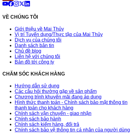
VỀ CHÚNG TÔI
Giới thiệu về Mai Thủy
Vị trí Tuyển dụng/Thực tập của Mai Thủy
Dịch vụ của chúng tôi
Danh sách bản tin
Chủ đề blog
Liên hệ với chúng tôi
Bản đồ tới công ty
CHĂM SÓC KHÁCH HÀNG
Hướng dẫn sử dụng
Các câu hỏi thường gặp về sản phẩm
Chương trình khuyến mãi đang áp dụng
Hình thức thanh toán - Chính sách bảo mật thông tin
thanh toán cho khách hàng
Chính sách vận chuyển - giao nhận
Chính sách bảo hành
Chính sách kiểm hàng, đổi trả
Chính sách bảo vệ thông tin cá nhân của người dùng