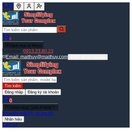
0
Danh mục & Menu
Hotline:
0913.23.80.23
Email:
maithuy@maithuy.com
Bản đồ tới công ty
Tìm kiếm
Đăng nhập
Đăng ký tài khoản
0
DANH MỤC SẢN PHẨM
Khuyến mãi
Về chúng tôi
Nhãn hiệu
Liên hệ