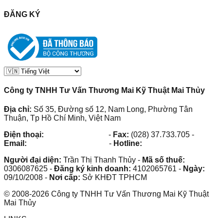
ĐĂNG KÝ
Công ty TNHH Tư Vấn Thương Mai Kỹ Thuật Mai Thủy
Địa chỉ:
Số 35, Đường số 12, Nam Long, Phường Tân
Thuận, Tp Hồ Chí Minh, Việt Nam
Điện thoại:
(028) 38.73.03.73
-
Fax:
(028) 37.733.705
-
Email:
maithuy@maithuy.com
-
Hotline:
0913.23.80.23
Người đại diện:
Trần Thị Thanh Thủy
-
Mã số thuế:
0306087625
-
Đăng ký kinh doanh:
4102065761
-
Ngày:
09/10/2008
-
Nơi cấp:
Sở KHĐT TPHCM
©
2008
-
2026
Công ty TNHH Tư Vấn Thương Mai Kỹ Thuật
Mai Thủy