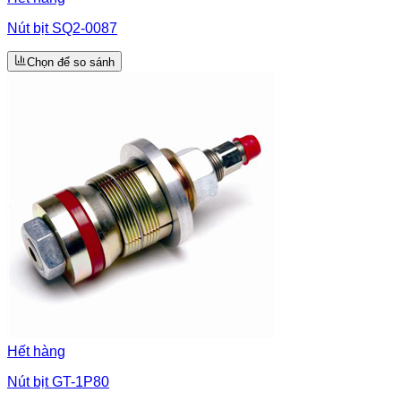
Nút bịt SQ2-0087
Chọn để so sánh
Hết hàng
Nút bịt GT-1P80