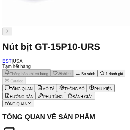
Nút bịt GT-15P10-URS
EST
|
USA
Tạm hết hàng
Thông báo khi có hàng
Wishlist
So sánh
1
đánh giá
Catalog
TỔNG QUAN
MÔ TẢ
THÔNG SỐ
PHỤ KIỆN
HƯỚNG DẪN
PHỤ TÙNG
ĐÁNH GIÁ
1
TỔNG QUAN
TỔNG QUAN VỀ SẢN PHẨM