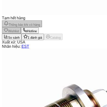
Tạm hết hàng
Thông báo khi có hàng
Wishlist
Hotline
So sánh
1
đánh giá
Catalog
Xuất xứ:
USA
Nhãn hiệu:
EST