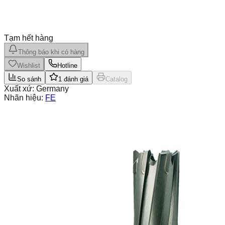
Tạm hết hàng
Thông báo khi có hàng
Wishlist
Hotline
So sánh
1
đánh giá
Catalog
Xuất xứ:
Germany
Nhãn hiệu:
FE