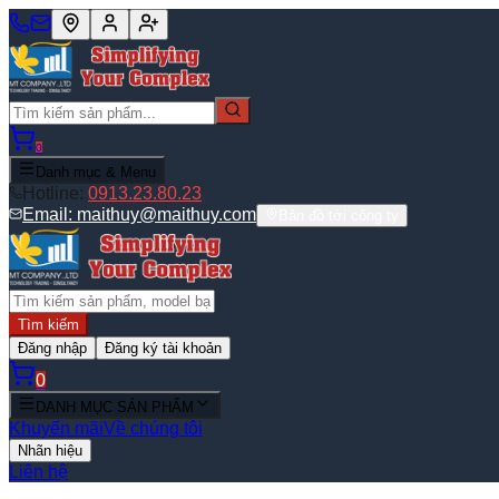
0
Danh mục & Menu
Hotline:
0913.23.80.23
Email:
maithuy@maithuy.com
Bản đồ tới công ty
Tìm kiếm
Đăng nhập
Đăng ký tài khoản
0
DANH MỤC SẢN PHẨM
Khuyến mãi
Về chúng tôi
Nhãn hiệu
Liên hệ